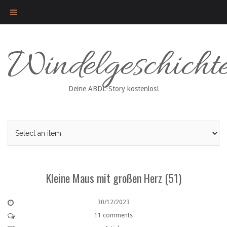
Skip
Windelgeschicht
to
content
Deine ABDL-Story kostenlos!
Kleine Maus mit großen Herz (51)
30/12/2023
11 comments