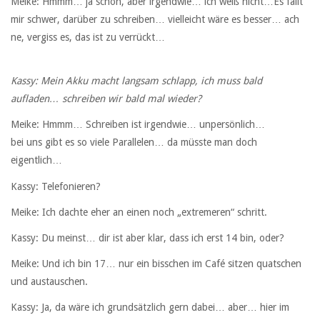
Meike: Hmmm… ja schon, aber irgendwie… ich weiß nicht…Es fällt
mir schwer, darüber zu schreiben… vielleicht wäre es besser… ach
ne, vergiss es, das ist zu verrückt…
Kassy: Mein Akku macht langsam schlapp, ich muss bald
aufladen… schreiben wir bald mal wieder?
Meike: Hmmm… Schreiben ist irgendwie… unpersönlich…
bei uns gibt es so viele Parallelen… da müsste man doch
eigentlich…
Kassy: Telefonieren?
Meike: Ich dachte eher an einen noch „extremeren“ schritt.
Kassy: Du meinst… dir ist aber klar, dass ich erst 14 bin, oder?
Meike: Und ich bin 17… nur ein bisschen im Café sitzen quatschen
und austauschen.
Kassy: Ja, da wäre ich grundsätzlich gern dabei… aber… hier im