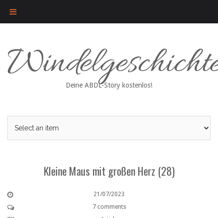
Skip
Windelgeschicht
to
content
Deine ABDL-Story kostenlos!
Kleine Maus mit großen Herz (28)
21/07/2023
7 comments