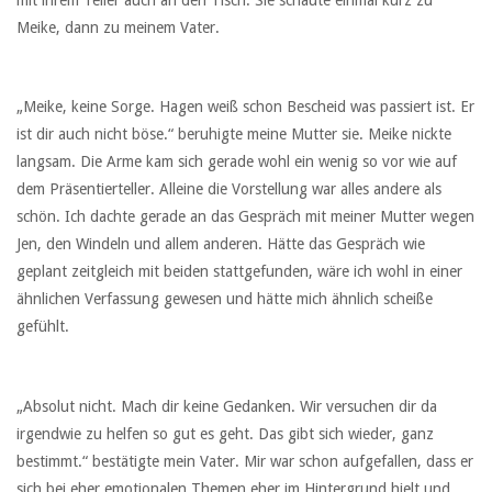
mit ihrem Teller auch an den Tisch. Sie schaute einmal kurz zu
Meike, dann zu meinem Vater.
„Meike, keine Sorge. Hagen weiß schon Bescheid was passiert ist. Er
ist dir auch nicht böse.“ beruhigte meine Mutter sie. Meike nickte
langsam. Die Arme kam sich gerade wohl ein wenig so vor wie auf
dem Präsentierteller. Alleine die Vorstellung war alles andere als
schön. Ich dachte gerade an das Gespräch mit meiner Mutter wegen
Jen, den Windeln und allem anderen. Hätte das Gespräch wie
geplant zeitgleich mit beiden stattgefunden, wäre ich wohl in einer
ähnlichen Verfassung gewesen und hätte mich ähnlich scheiße
gefühlt.
„Absolut nicht. Mach dir keine Gedanken. Wir versuchen dir da
irgendwie zu helfen so gut es geht. Das gibt sich wieder, ganz
bestimmt.“ bestätigte mein Vater. Mir war schon aufgefallen, dass er
sich bei eher emotionalen Themen eher im Hintergrund hielt und