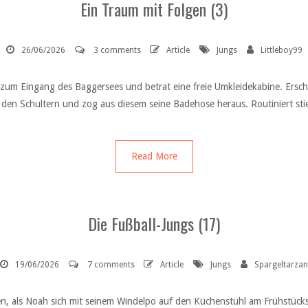
Ein Traum mit Folgen (3)
26/06/2026
3 comments
Article
Jungs
Littleboy99
 zum Eingang des Baggersees und betrat eine freie Umkleidekabine. Erschö
en Schultern und zog aus diesem seine Badehose heraus. Routiniert stieg
Read More
Die Fußball-Jungs (17)
19/06/2026
7 comments
Article
Jungs
Spargeltarzan
en, als Noah sich mit seinem Windelpo auf den Küchenstuhl am Frühstück