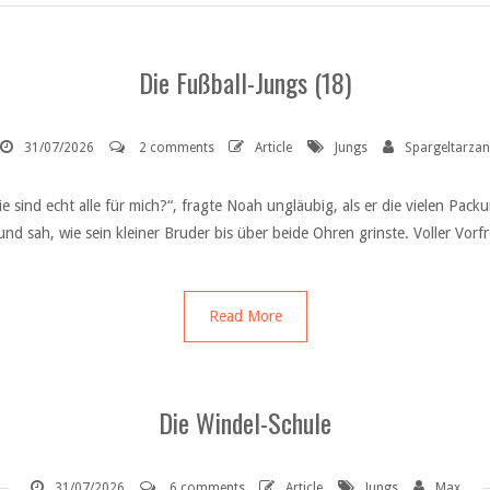
Die Fußball-Jungs (18)
31/07/2026
2 comments
Article
Jungs
Spargeltarzan
ie sind echt alle für mich?“, fragte Noah ungläubig, als er die vielen Pac
n und sah, wie sein kleiner Bruder bis über beide Ohren grinste. Voller Vorf
Read More
Die Windel-Schule
31/07/2026
6 comments
Article
Jungs
Max