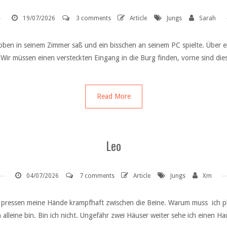
19/07/2026
3 comments
Article
Jungs
Sarah
 oben in seinem Zimmer saß und ein bisschen an seinem PC spielte. Über e
Wir müssen einen versteckten Eingang in die Burg finden, vorne sind di
Read More
Leo
04/07/2026
7 comments
Article
Jungs
Xm
pressen meine Hände krampfhaft zwischen die Beine. Warum muss ich plöt
alleine bin. Bin ich nicht. Ungefähr zwei Häuser weiter sehe ich einen H