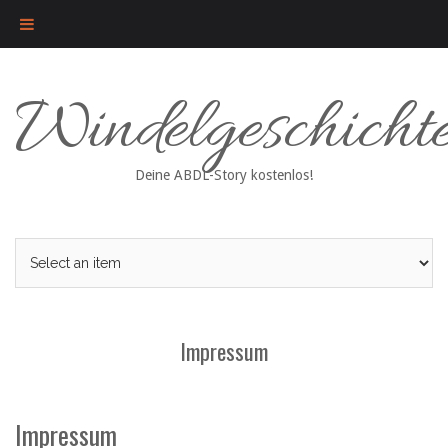
Skip
Windelgeschicht
to
content
Deine ABDL-Story kostenlos!
Impressum
Impressum