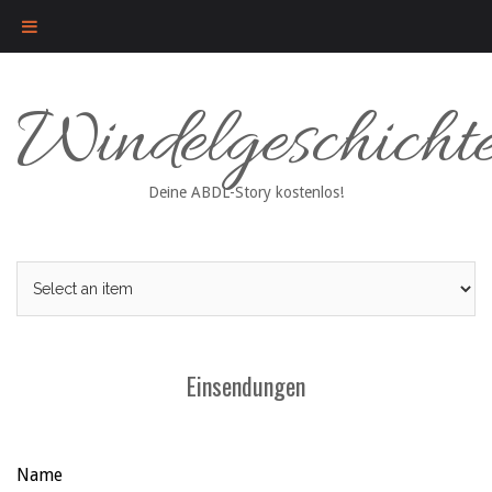
Skip
Windelgeschicht
to
content
Deine ABDL-Story kostenlos!
Einsendungen
Lass
Name