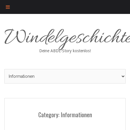
Skip
Windelgeschicht
to
content
Deine ABDL-Story kostenlos!
Category: Informationen