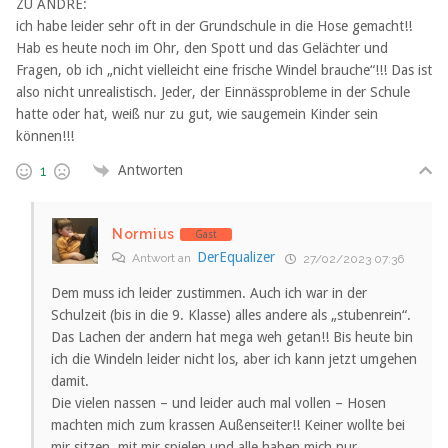
ZU ANDRÉ:
ich habe leider sehr oft in der Grundschule in die Hose gemacht!!
Hab es heute noch im Ohr, den Spott und das Gelächter und
Fragen, ob ich „nicht vielleicht eine frische Windel brauche“!!! Das ist
also nicht unrealistisch. Jeder, der Einnässprobleme in der Schule
hatte oder hat, weiß nur zu gut, wie saugemein Kinder sein
können!!!
Antworten
1
Normius
Gast
DerEqualizer
Antwort an
27/02/2023 07:36
Dem muss ich leider zustimmen. Auch ich war in der
Schulzeit (bis in die 9. Klasse) alles andere als „stubenrein“.
Das Lachen der andern hat mega weh getan!! Bis heute bin
ich die Windeln leider nicht los, aber ich kann jetzt umgehen
damit.
Die vielen nassen – und leider auch mal vollen – Hosen
machten mich zum krassen Außenseiter!! Keiner wollte bei
mir sitzen, mit mir spielen und alle haben mich nur