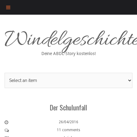
Skip
Windelgeschicht
to
content
Deine ABDL-Story kostenlos!
Der Schulunfall
26/04/2016
11 comments