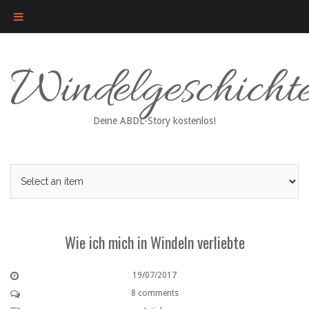
Skip
Windelgeschicht
to
content
Deine ABDL-Story kostenlos!
Wie ich mich in Windeln verliebte
19/07/2017
8 comments