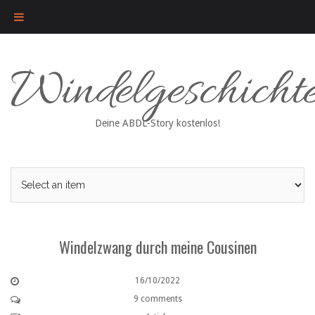
Skip
Windelgeschicht
to
content
Deine ABDL-Story kostenlos!
Windelzwang durch meine Cousinen
16/10/2022
9 comments