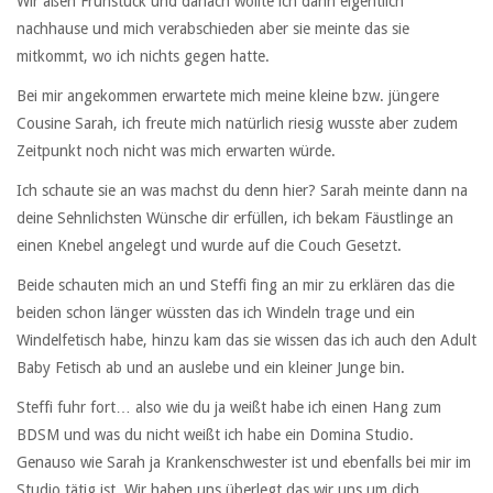
Wir aßen Frühstück und danach wollte ich dann eigentlich
nachhause und mich verabschieden aber sie meinte das sie
mitkommt, wo ich nichts gegen hatte.
Bei mir angekommen erwartete mich meine kleine bzw. jüngere
Cousine Sarah, ich freute mich natürlich riesig wusste aber zudem
Zeitpunkt noch nicht was mich erwarten würde.
Ich schaute sie an was machst du denn hier? Sarah meinte dann na
deine Sehnlichsten Wünsche dir erfüllen, ich bekam Fäustlinge an
einen Knebel angelegt und wurde auf die Couch Gesetzt.
Beide schauten mich an und Steffi fing an mir zu erklären das die
beiden schon länger wüssten das ich Windeln trage und ein
Windelfetisch habe, hinzu kam das sie wissen das ich auch den Adult
Baby Fetisch ab und an auslebe und ein kleiner Junge bin.
Steffi fuhr fort… also wie du ja weißt habe ich einen Hang zum
BDSM und was du nicht weißt ich habe ein Domina Studio.
Genauso wie Sarah ja Krankenschwester ist und ebenfalls bei mir im
Studio tätig ist. Wir haben uns überlegt das wir uns um dich