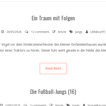
Ein Traum mit Folgen
26/05/2026
12 comments
Article
Jungs
Littleboy99
r Vögel vor dem Kinderzimmerfenster des kleinen Einfamilienhauses wurde
or eines Traktors zu hören. Dieser fuhr wohl gerade in die Felder des kle
Read More
Die Fußball-Jungs (16)
14/05/2026
2 comments
Article
Jungs
Spargeltarzan