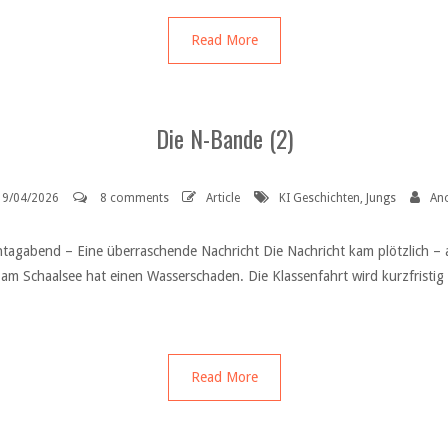
Read More
Die N-Bande (2)
19/04/2026
8 comments
Article
KI Geschichten
,
Jungs
An
ntagabend – Eine überraschende Nachricht Die Nachricht kam plötzlich – 
am Schaalsee hat einen Wasserschaden. Die Klassenfahrt wird kurzfristig n
Read More