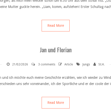
rgen, als mich mein Wecker schon um 6:30 Uhr aus dem Schlaf riss. „Och n
meine Mutter guckte herein. „Liam, komm, aufstehen! Erster Schultag nach
Read More
Jan und Florian
21/02/2026
3 comments
Article
Jungs
St.H.
 Jan und ich möchte euch meine Geschichte erzählen, wie ich wieder zu W
erschieden uns sehr voneinander, ich der Sportliche und er der coole der 
Read More