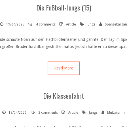
Die Fußball-Jungs (15)
19/04/2026
4 comments
Article
Jungs
Spargeltarzan
Müde schaute Noah auf den Flachbildfernseher und gähnte. Der Tag im Spie
großen Bruder furchtbar gestritten hatte. Jedoch hatte er zu dieser spä
Read More
Die Klassenfahrt
19/04/2026
2 comments
Article
Jungs
Mutzelprim