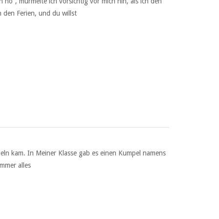
ö“, murmelte ich vorsichtig vor mich hin, als ich den
 den Ferien, und du willst
indeln kam. In Meiner Klasse gab es einen Kumpel namens
immer alles