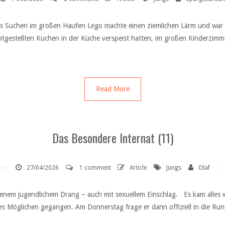
 Das Suchen im großen Haufen Lego machte einen ziemlichen Lärm und wa
eitgestellten Kuchen in der Küche verspeist hatten, im großen Kinderz
Read More
Das Besondere Internat (11)
27/04/2026
1 comment
Article
Jungs
Olaf
tenem jugendlichem Drang – auch mit sexuellem Einschlag. Es kam alles 
s Möglichen gegangen. Am Donnerstag frage er dann offiziell in die Run