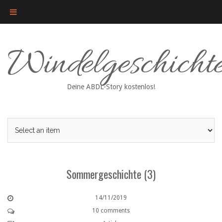
Skip
Windelgeschicht
to
content
Deine ABDL-Story kostenlos!
Sommergeschichte (3)
14/11/2019
10 comments