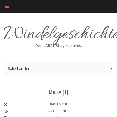
Skip
Windelgeschicht
to
content
Deine ABDL-Story kostenlos!
Micky (1)
04/11/2018
20 comments