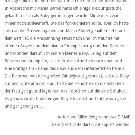
Ich legte mich aufs Bett und dachte an den Inhalt der Reisetasche.
In Absprache mit Mama Bärbel hatte ich einige Kleidungsstücke
gekauft, die ich als Baby gerne tragen würde. Mir war es zwar
immer noch schleierhaft, wie das funktionieren sollte, aber ich hatte
mich an die Größenangaben von Mama Bärbel gehalten. Jetzt auf
dem Bett ließ die Anspannung etwas nach und ich träumte mit
offenen Augen von dem blauen Strampelanzug und den Sternen
und Monden darauf. Ich sah ein kleines Baby. Es lag auf dem
Rücken und strampelte, es streckte die Ärmchen nach oben und
eine kräftige Frau nahm das Baby aus dem Gitterbettchen heraus.
Die Beinchen von dem großen Windelpaket gespreizt, saß das Baby
auf dem Unterarm der Frau, hatte die Händchen an die Schultern
der Frau gelegt und legte nun das Köpfchen auf die eine Schulter.
Es genoss sichtlich den engen Körperkontakt und fühlte sich ganz
und gar geborgen…
Autor: Joe Miller (eingesandt via E-Mail)
Diese Geschichte darf nicht kopiert werden.