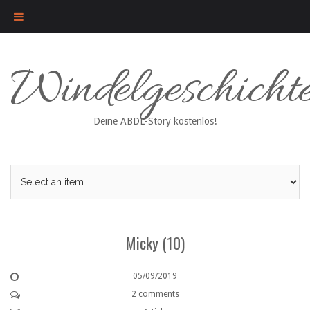
Skip
Windelgeschicht
to
content
Deine ABDL-Story kostenlos!
Micky (10)
05/09/2019
2 comments