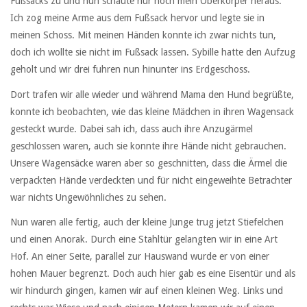
Fußsacks zu und nun schaute nur noch mein Oberkörper heraus.
Ich zog meine Arme aus dem Fußsack hervor und legte sie in
meinen Schoss. Mit meinen Händen konnte ich zwar nichts tun,
doch ich wollte sie nicht im Fußsack lassen. Sybille hatte den Aufzug
geholt und wir drei fuhren nun hinunter ins Erdgeschoss.
Dort trafen wir alle wieder und während Mama den Hund begrüßte,
konnte ich beobachten, wie das kleine Mädchen in ihren Wagensack
gesteckt wurde. Dabei sah ich, dass auch ihre Anzugärmel
geschlossen waren, auch sie konnte ihre Hände nicht gebrauchen.
Unsere Wagensäcke waren aber so geschnitten, dass die Ärmel die
verpackten Hände verdeckten und für nicht eingeweihte Betrachter
war nichts Ungewöhnliches zu sehen.
Nun waren alle fertig, auch der kleine Junge trug jetzt Stiefelchen
und einen Anorak. Durch eine Stahltür gelangten wir in eine Art
Hof. An einer Seite, parallel zur Hauswand wurde er von einer
hohen Mauer begrenzt. Doch auch hier gab es eine Eisentür und als
wir hindurch gingen, kamen wir auf einen kleinen Weg. Links und