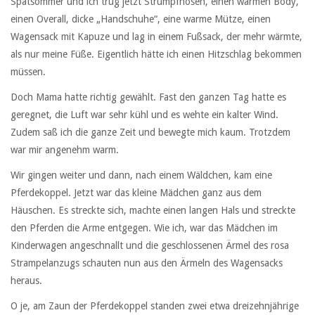
Spätsommer und ich trug jetzt Strumpfhosen, einen warmen Body,
einen Overall, dicke „Handschuhe“, eine warme Mütze, einen
Wagensack mit Kapuze und lag in einem Fußsack, der mehr wärmte,
als nur meine Füße. Eigentlich hätte ich einen Hitzschlag bekommen
müssen.
Doch Mama hatte richtig gewählt. Fast den ganzen Tag hatte es
geregnet, die Luft war sehr kühl und es wehte ein kalter Wind.
Zudem saß ich die ganze Zeit und bewegte mich kaum. Trotzdem
war mir angenehm warm.
Wir gingen weiter und dann, nach einem Wäldchen, kam eine
Pferdekoppel. Jetzt war das kleine Mädchen ganz aus dem
Häuschen. Es streckte sich, machte einen langen Hals und streckte
den Pferden die Arme entgegen. Wie ich, war das Mädchen im
Kinderwagen angeschnallt und die geschlossenen Ärmel des rosa
Strampelanzugs schauten nun aus den Ärmeln des Wagensacks
heraus.
O je, am Zaun der Pferdekoppel standen zwei etwa dreizehnjährige