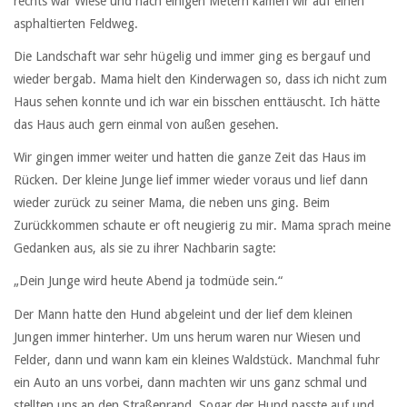
rechts war Wiese und nach einigen Metern kamen wir auf einen
asphaltierten Feldweg.
Die Landschaft war sehr hügelig und immer ging es bergauf und
wieder bergab. Mama hielt den Kinderwagen so, dass ich nicht zum
Haus sehen konnte und ich war ein bisschen enttäuscht. Ich hätte
das Haus auch gern einmal von außen gesehen.
Wir gingen immer weiter und hatten die ganze Zeit das Haus im
Rücken. Der kleine Junge lief immer wieder voraus und lief dann
wieder zurück zu seiner Mama, die neben uns ging. Beim
Zurückkommen schaute er oft neugierig zu mir. Mama sprach meine
Gedanken aus, als sie zu ihrer Nachbarin sagte:
„Dein Junge wird heute Abend ja todmüde sein.“
Der Mann hatte den Hund abgeleint und der lief dem kleinen
Jungen immer hinterher. Um uns herum waren nur Wiesen und
Felder, dann und wann kam ein kleines Waldstück. Manchmal fuhr
ein Auto an uns vorbei, dann machten wir uns ganz schmal und
stellten uns an den Straßenrand. Sogar der Hund passte auf und