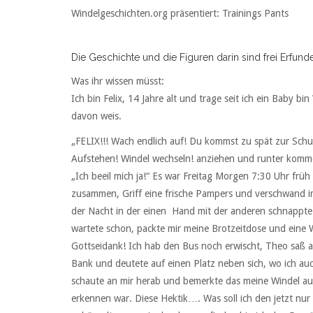
Windelgeschichten.org präsentiert: Trainings Pants
Die Geschichte und die Figuren darin sind frei Erfund
Was ihr wissen müsst:
Ich bin Felix, 14 Jahre alt und trage seit ich ein Baby 
davon weis.
„FELIX!!! Wach endlich auf! Du kommst zu spät zur Schu
Aufstehen! Windel wechseln! anziehen und runter komm
„Ich beeil mich ja!“ Es war Freitag Morgen 7:30 Uhr früh
zusammen, Griff eine frische Pampers und verschwand im
der Nacht in der einen Hand mit der anderen schnappte
wartete schon, packte mir meine Brotzeitdose und eine W
Gottseidank! Ich hab den Bus noch erwischt, Theo saß a
Bank und deutete auf einen Platz neben sich, wo ich auch
schaute an mir herab und bemerkte das meine Windel au
erkennen war. Diese Hektik…. Was soll ich den jetzt nu