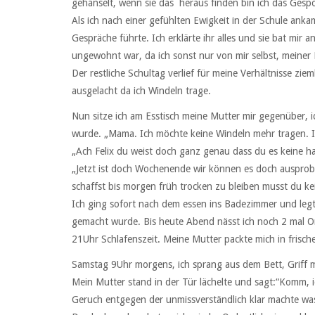
gehänselt, wenn sie das heraus finden bin ich das Gesp
Als ich nach einer gefühlten Ewigkeit in der Schule anka
Gespräche führte. Ich erklärte ihr alles und sie bat mir 
ungewohnt war, da ich sonst nur von mir selbst, meiner 
Der restliche Schultag verlief für meine Verhältnisse zi
ausgelacht da ich Windeln trage.
Nun sitze ich am Esstisch meine Mutter mir gegenüber, ich
wurde. „Mama. Ich möchte keine Windeln mehr tragen. I
„Ach Felix du weist doch ganz genau dass du es keine h
„Jetzt ist doch Wochenende wir können es doch ausprobi
schaffst bis morgen früh trocken zu bleiben musst du ke
Ich ging sofort nach dem essen ins Badezimmer und legte
gemacht wurde. Bis heute Abend nässt ich noch 2 mal Or
21Uhr Schlafenszeit. Meine Mutter packte mich in frisch
Samstag 9Uhr morgens, ich sprang aus dem Bett, Griff mi
Mein Mutter stand in der Tür lächelte und sagt:“Komm, i
Geruch entgegen der unmissverständlich klar machte wa