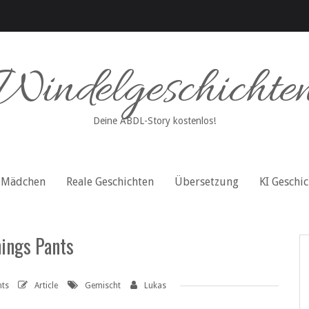
Windelgeschichte
Deine ABDL-Story kostenlos!
Mädchen
Reale Geschichten
Übersetzung
KI Geschi
nings Pants
ts
Article
Gemischt
Lukas