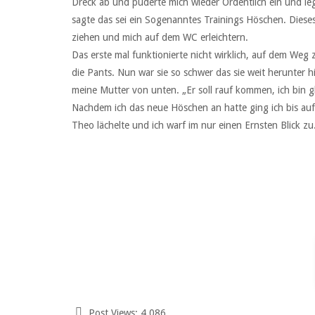
Dreck ab und puderte mich wieder Ordentlich ein und leg
sagte das sei ein Sogenanntes Trainings Höschen. Dieses
ziehen und mich auf dem WC erleichtern.
Das erste mal funktionierte nicht wirklich, auf dem Weg 
die Pants. Nun war sie so schwer das sie weit herunter hi
meine Mutter von unten. „Er soll rauf kommen, ich bin gle
Nachdem ich das neue Höschen an hatte ging ich bis au
Theo lächelte und ich warf im nur einen Ernsten Blick zu
Post Views:
4.086