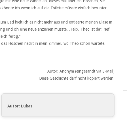
te mir eine neue Windel an, dieses mal aber ein Höschen, sie
 könnte ich wenn ich auf die Toilette müsste einfach herunter
zum Bad hielt ich es nicht mehr aus und entleerte meinen Blase in
ng und ich eine neue anziehen musste. „Felix, Theo ist da“, rief
ich fertig.“
f das Höschen nackt in mein Zimmer, wo Theo schon wartete.
.
Autor: Anonym (eingesandt via E-Mail)
Diese Geschichte darf nicht kopiert werden.
Autor: Lukas