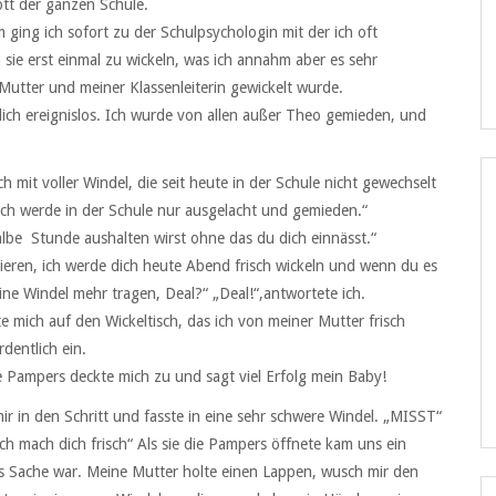
ött der ganzen Schule.
m ging ich sofort zu der Schulpsychologin mit der ich oft
an sie erst einmal zu wickeln, was ich annahm aber es sehr
Mutter und meiner Klassenleiterin gewickelt wurde.
emlich ereignislos. Ich wurde von allen außer Theo gemieden, und
 mit voller Windel, die seit heute in der Schule nicht gewechselt
ch werde in der Schule nur ausgelacht und gemieden.“
albe Stunde aushalten wirst ohne das du dich einnässt.“
eren, ich werde dich heute Abend frisch wickeln und wenn du es
ine Windel mehr tragen, Deal?“ „Deal!“,antwortete ich.
 mich auf den Wickeltisch, das ich von meiner Mutter frisch
dentlich ein.
e Pampers deckte mich zu und sagt viel Erfolg mein Baby!
r in den Schritt und fasste in eine sehr schwere Windel. „MISST“
ch mach dich frisch“ Als sie die Pampers öffnete kam uns ein
s Sache war. Meine Mutter holte einen Lappen, wusch mir den