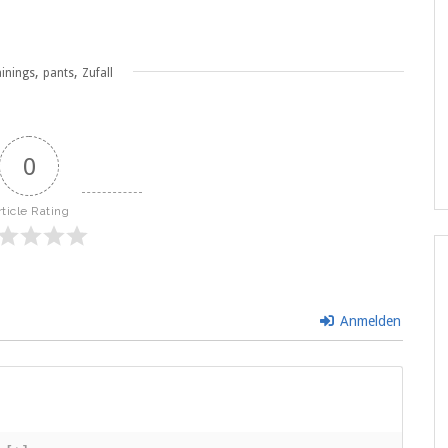
,
,
ainings
pants
Zufall
0
rticle Rating
Anmelden