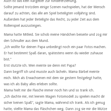
Auch ist das kein Ratgeber zur Kindererziehung.
Sollte jemand trotzdem einige Szenen nachspielen, hat der Mensch
darauf zu achten, das alle am Spiel beteiligten volljährig sind.
Außerdem hat jeder Beteiligte das Recht, zu jeder Zeit aus dem
Rollenspiel auszusteigen.
Mama hatte Mitleid. Sie schob meine Händchen beiseite und zog mir
den Schnuller aus dem Mund.
„Ich wollte für deinen Papa unbedingt noch ein paar Fotos machen.
Er hat bestimmt Spaß daran, spätestens wenn du wieder zuhause
bist.“
Erst stutzte ich. Wen meinte sie denn mit Papa?
Dann begriff ich und musste auch lächeln. Mama Bärbel meinte
mich. Mich als Erwachsenen mit dem sie gestern festgelegt hatte,
was ich als Baby alles erleben sollte.
Mama hielt mir die Flasche immer noch hin und so trank ich.
„Ich dachte mir, mit leerem Magen Fotomodell zu spielen macht dir
sicher keinen Spaß“, sagte Mama, während ich trank. Als ich genug
hatte, stellte Mama das Fläschchen weg. Dann zog sie mir die Mütze