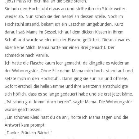
„Jetzt muss ich dich mal an die Seite stellen.“
Sie hob den Hochstuhl etwas an und stellte ihn ein Stück weiter
wieder ab. Nun schob sie den Sessel an dessen Stelle. Noch im
Hochstuhl sitzend, bekam ich ein Lätzchen umgebunden. Kurz
darauf saß Mama im Sessel, ich auf dem dicken Kissen in ihrem
Schoß und wurde wieder mit der Flasche gefüttert. Diesmal war es
aber keine Milch. Mama hatte mir einen Brei gemacht. Der
schmeckte nach Vanille.
Ich hatte die Flasche kaum leer gemacht, da klingelte es wieder an
der Wohnungstür. Ohne Eile nahm Mama mich hoch, stand auf und
setzte mich in den Hochstuhl. Dann ging sie zur Tür und öffnete.
Sofort erscholl die helle Stimme und ihre Besitzerin entschuldigte
sich höflich, dass es so lange gedauert habe und sie erst jetzt käme.
„Ist schon gut, komm doch herein“, sagte Mama. Die Wohnungstür
wurde geschlossen.
„Ein schönes Kleid hast du da an“, hörte ich Mama sagen und die
Antwort kam prompt.
„Danke, Fräulein Bärbel.“