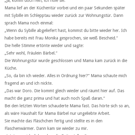
„Ja, komm doch rein, ich hole sie.“
Mama lief an der Küchentür vorbei und ein paar Sekunden später
mit Sybille im Schlepptau wieder zurück zur Wohnungstür. Dann
sprach Mama noch einmal:
„Wenn du Sybille abgeliefert hast, kommst du bitte wieder her. Ich
habe bereits mit Frau Monika gesprochen, sie weiß Bescheid.“
Die helle Stimme ertönte wieder und sagte:
„Sehr wohl, Fräulein Bärbel.“
Die Wohnungstür wurde geschlossen und Mama kam zurück in die
Küche.
„So, da bin ich wieder. Alles in Ordnung hier?“ Mama schaute mich
fragend an und ich nickte.
„Das war Doro. Die kommt gleich wieder und räumt hier auf. Das
macht die ganz prima und hat auch noch Spaß daran.“
Bei den letzten Worten schauderte Mama fast. Das hörte sich so an,
als wäre Haushalt für Mama Bärbel nur ungeliebte Arbeit.
Sie machte das Fläschchen fertig und stellte es in den
Flaschenwärmer. Dann kam sie wieder zu mir.