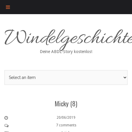
Skip
Windelgeschicht
to
content
Deine ABDL-Story kostenlos!
Micky (8)
20/06/2019
7 comments