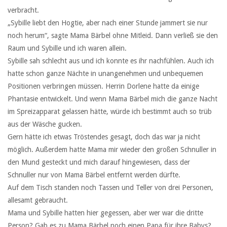
verbracht.
„Sybille liebt den Hogtie, aber nach einer Stunde jammert sie nur
noch herum“, sagte Mama Bärbel ohne Mitleid. Dann verließ sie den
Raum und Sybille und ich waren allein.
Sybille sah schlecht aus und ich konnte es ihr nachfühlen. Auch ich
hatte schon ganze Nächte in unangenehmen und unbequemen
Positionen verbringen müssen. Herrin Dorlene hatte da einige
Phantasie entwickelt. Und wenn Mama Bärbel mich die ganze Nacht
im Spreizapparat gelassen hätte, würde ich bestimmt auch so trüb
aus der Wäsche gucken.
Gern hätte ich etwas Tröstendes gesagt, doch das war ja nicht
möglich. Außerdem hatte Mama mir wieder den großen Schnuller in
den Mund gesteckt und mich darauf hingewiesen, dass der
Schnuller nur von Mama Bärbel entfernt werden dürfte.
Auf dem Tisch standen noch Tassen und Teller von drei Personen,
allesamt gebraucht.
Mama und Sybille hatten hier gegessen, aber wer war die dritte
Person? Gab es zu Mama Bärbel noch einen Papa für ihre Babys?