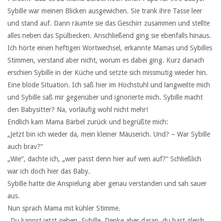
Sybille war meinen Blicken ausgewichen. Sie trank ihre Tasse leer
und stand auf. Dann räumte sie das Geschirr zusammen und stellte
alles neben das Spülbecken. Anschließend ging sie ebenfalls hinaus.
Ich hörte einen heftigen Wortwechsel, erkannte Mamas und Sybilles
Stimmen, verstand aber nicht, worum es dabei ging. Kurz danach
erschien Sybille in der Küche und setzte sich missmutig wieder hin.
Eine blöde Situation. Ich saß hier im Hochstuhl und langweilte mich
und Sybille saß mir gegenüber und ignorierte mich. Sybille macht
den Babysitter? Na, vorläufig wohl nicht mehr!
Endlich kam Mama Bärbel zurück und begrüßte mich:
„Jetzt bin ich wieder da, mein kleiner Mäuserich. Und? – War Sybille
auch brav?“
„Wie“, dachte ich, „wer passt denn hier auf wen auf?“ Schließlich
war ich doch hier das Baby.
Sybille hatte die Anspielung aber genau verstanden und sah sauer
aus.
Nun sprach Mama mit kühler Stimme.
„Du kannst jetzt gehen, Sybille. Denke aber daran, du hast gleich