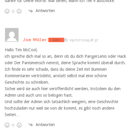
danke für Deine Worte. Mal sehen, wann ich Teil 9 abschicke.
Antworten
0
Joe Miller
Gast
09/07/2019 18:37
Hallo Tim McCool,
ich spreche dich mal so an, denn ob du dich PangerLenis oder Hack
oder Der Panismensch nennst, deine Sprache kommt überall durch.
Ich finde es sehr schade, dass du deine Zeit mit dummen
Kommentaren vertrödelst, anstatt selbst mal eine schöne
Geschichte zu schreiben.
Sicher wird sie auch hier veröffentlicht werden, trotzdem du den
Admin und auch uns so belogen hast.
Und sollte der Admin sich tatsächlich weigern, eine Geschivchte
hochzuladen nur weil sie von dir kommt, es gibt noch andere
Seiten…
Antworten
0