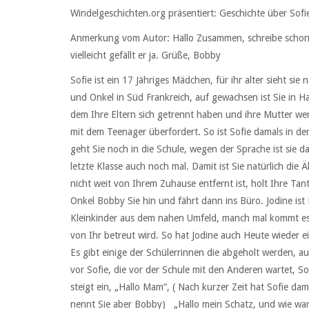
Windelgeschichten.org präsentiert: Geschichte über Sofie
Anmerkung vom Autor: Hallo Zusammen, schreibe schon l
vielleicht gefällt er ja. Grüße, Bobby
Sofie ist ein 17 Jähriges Mädchen, für ihr alter sieht sie
und Onkel in Süd Frankreich, auf gewachsen ist Sie in H
dem Ihre Eltern sich getrennt haben und ihre Mutter weni
mit dem Teenager überfordert. So ist Sofie damals in de
geht Sie noch in die Schule, wegen der Sprache ist sie d
letzte Klasse auch noch mal. Damit ist Sie natürlich die
nicht weit von Ihrem Zuhause entfernt ist, holt Ihre Tan
Onkel Bobby Sie hin und fährt dann ins Büro. Jodine is
Kleinkinder aus dem nahen Umfeld, manch mal kommt es
von Ihr betreut wird. So hat Jodine auch Heute wieder ei
Es gibt einige der Schülerrinnen die abgeholt werden, auc
vor Sofie, die vor der Schule mit den Anderen wartet, Sof
steigt ein, „Hallo Mam“, ( Nach kurzer Zeit hat Sofie 
nennt Sie aber Bobby) „Hallo mein Schatz, und wie war d