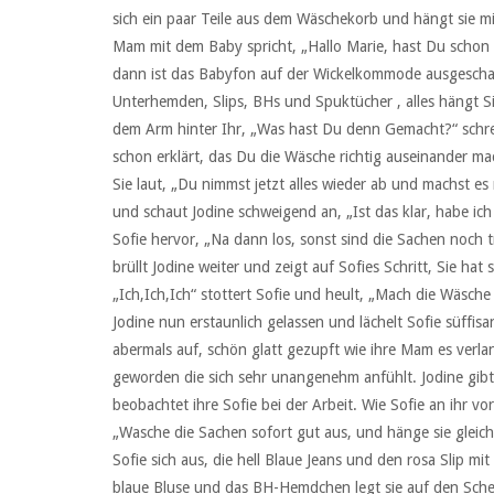
sich ein paar Teile aus dem Wäschekorb und hängt sie mi
Mam mit dem Baby spricht, „Hallo Marie, hast Du schon 
dann ist das Babyfon auf der Wickelkommode ausgeschal
Unterhemden, Slips, BHs und Spuktücher , alles hängt Si
dem Arm hinter Ihr, „Was hast Du denn Gemacht?“ schreit
schon erklärt, das Du die Wäsche richtig auseinander ma
Sie laut, „Du nimmst jetzt alles wieder ab und machst es 
und schaut Jodine schweigend an, „Ist das klar, habe ich 
Sofie hervor, „Na dann los, sonst sind die Sachen noch 
brüllt Jodine weiter und zeigt auf Sofies Schritt, Sie ha
„Ich,Ich,Ich“ stottert Sofie und heult, „Mach die Wäsch
Jodine nun erstaunlich gelassen und lächelt Sofie süffis
abermals auf, schön glatt gezupft wie ihre Mam es verla
geworden die sich sehr unangenehm anfühlt. Jodine gibt 
beobachtet ihre Sofie bei der Arbeit. Wie Sofie an ihr v
„Wasche die Sachen sofort gut aus, und hänge sie gleich 
Sofie sich aus, die hell Blaue Jeans und den rosa Slip m
blaue Bluse und das BH-Hemdchen legt sie auf den Sch