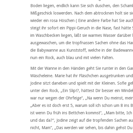
Boden liegen, endlich kann Sie sich duschen, den Schambe
Mißgeschick loswerden. Nach dem abtrocknen holt sie sich
wieder ein rosa Höschen ( Eine andere Farbe hat Sie auc
steigt ihr sofort ein Pippi-Geruch in die Nase, fast hät
im Waschbecken liegen, läßt sie warmes Wasser darüber 
ausgewaschen, um die tropfnassen Sachen ohne das Hau
die Babywanne aus Kunststoff, welche in der Badewanne s
nun ein Rock, auch blau und mit vielen Falten.
Mit der Wanne in den Händen geht Sie runter in den Ga
Wäscheleine. Marie hat ihr Fläschchen ausgetrunken und 
Jodine sitzt daneben und spielt mit der Kleinen. Sofie ge
unter den Rock, „Ein Slip!?, hättest Dir besser ein Win
war nur wegen der Ohrfeige“, „Na wenn Du meinst, meine
„Aber es ist doch erst 5, warum soll ich schon um 8 ins 
ist wenn Du früh ins Bettchen kommst“, „Mam bitte, Ich bi
und das da?“, Jodine zeigt auf die tropfenden Sachen au
nicht, Mam“, „Das werden wir sehen, bis dahin gehst Du a