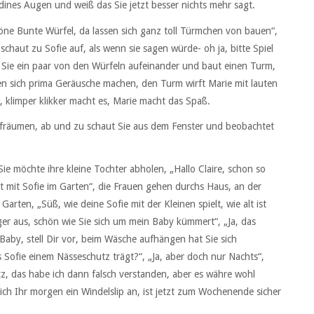
 Jodines Augen und weiß das Sie jetzt besser nichts mehr sagt.
öne Bunte Würfel, da lassen sich ganz toll Türmchen von bauen“,
 schaut zu Sofie auf, als wenn sie sagen würde- oh ja, bitte Spiel
llt Sie ein paar von den Würfeln aufeinander und baut einen Turm,
n sich prima Geräusche machen, den Turm wirft Marie mit lauten
, klimper klikker macht es, Marie macht das Spaß.
aufräumen, ab und zu schaut Sie aus dem Fenster und beobachtet
Sie möchte ihre kleine Tochter abholen, „Hallo Claire, schon so
st mit Sofie im Garten“, die Frauen gehen durchs Haus, an der
arten, „Süß, wie deine Sofie mit der Kleinen spielt, wie alt ist
jünger aus, schön wie Sie sich um mein Baby kümmert“, „Ja, das
Baby, stell Dir vor, beim Wäsche aufhängen hat Sie sich
as Sofie einem Nässeschutz trägt?“, „Ja, aber doch nur Nachts“,
z, das habe ich dann falsch verstanden, aber es währe wohl
e ich Ihr morgen ein Windelslip an, ist jetzt zum Wochenende sicher