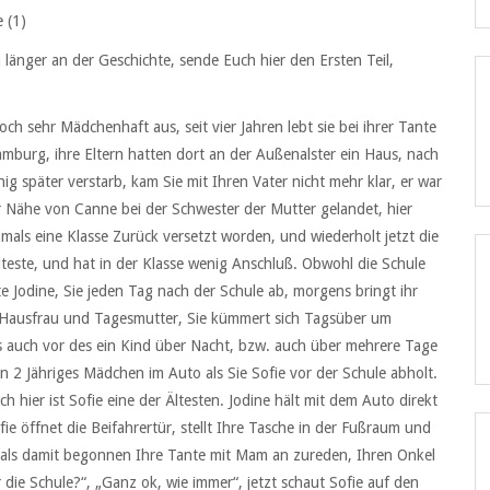
 (1)
änger an der Geschichte, sende Euch hier den Ersten Teil,
 noch sehr Mädchenhaft aus, seit vier Jahren lebt sie bei ihrer Tante
amburg, ihre Eltern hatten dort an der Außenalster ein Haus, nach
g später verstarb, kam Sie mit Ihren Vater nicht mehr klar, er war
r Nähe von Canne bei der Schwester der Mutter gelandet, hier
amals eine Klasse Zurück versetzt worden, und wiederholt jetzt die
 Älteste, und hat in der Klasse wenig Anschluß. Obwohl die Schule
te Jodine, Sie jeden Tag nach der Schule ab, morgens bringt ihr
t Hausfrau und Tagesmutter, Sie kümmert sich Tagsüber um
 auch vor des ein Kind über Nacht, bzw. auch über mehrere Tage
n 2 Jähriges Mädchen im Auto als Sie Sofie vor der Schule abholt.
h hier ist Sofie eine der Ältesten. Jodine hält mit dem Auto direkt
ie öffnet die Beifahrertür, stellt Ihre Tasche in der Fußraum und
damals damit begonnen Ihre Tante mit Mam an zureden, Ihren Onkel
ie Schule?“, „Ganz ok, wie immer“, jetzt schaut Sofie auf den