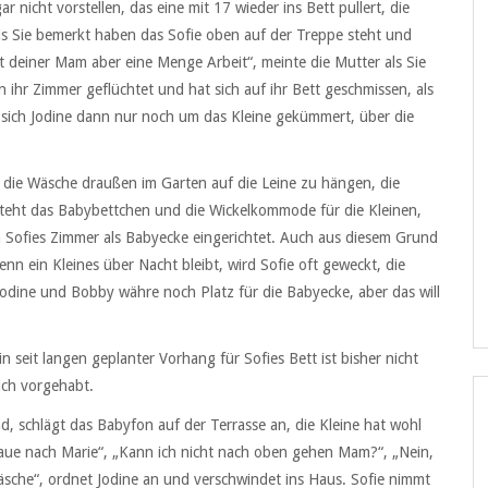
nicht vorstellen, das eine mit 17 wieder ins Bett pullert, die
s Sie bemerkt haben das Sofie oben auf der Treppe steht und
st deiner Mam aber eine Menge Arbeit“, meinte die Mutter als Sie
n ihr Zimmer geflüchtet und hat sich auf ihr Bett geschmissen, als
t sich Jodine dann nur noch um das Kleine gekümmert, über die
t die Wäsche draußen im Garten auf die Leine zu hängen, die
r steht das Babybettchen und die Wickelkommode für die Kleinen,
 in Sofies Zimmer als Babyecke eingerichtet. Auch aus diesem Grund
n ein Kleines über Nacht bleibt, wird Sofie oft geweckt, die
odine und Bobby währe noch Platz für die Babyecke, aber das will
n seit langen geplanter Vorhang für Sofies Bett ist bisher nicht
ich vorgehabt.
, schlägt das Babyfon auf der Terrasse an, die Kleine hat wohl
chaue nach Marie“, „Kann ich nicht nach oben gehen Mam?“, „Nein,
sche“, ordnet Jodine an und verschwindet ins Haus. Sofie nimmt