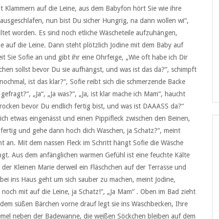
t Klammern auf die Leine, aus dem Babyfon hört Sie wie ihre
ausgeschlafen, nun bist Du sicher Hungrig, na dann wollen wi“,
tet worden. Es sind noch etliche Wäscheteile aufzuhängen,
e auf die Leine. Dann steht plötzlich Jodine mit dem Baby auf
 Sie Sofie an und gibt ihr eine Ohrfeige, „Wie oft habe ich Dir
chen sollst bevor Du sie aufhängst, und was ist das da?“, schimpft
nochmal, ist das klar?“, Sofie reibt sich die schmerzende Backe
gefragt?“, „Ja“, „Ja was?“, „Ja, ist klar mache ich Mam“, haucht
trocken bevor Du endlich fertig bist, und was ist DAAASS da?“
t sich etwas eingenässt und einen Pippifleck zwischen den Beinen,
e fertig und gehe dann hoch dich Waschen, ja Schatz?“, meint
ant an. Mit dem nassen Fleck im Schritt hängt Sofie die Wäsche
ngt. Aus dem anfänglichen warmen Gefühl ist eine feuchte Kälte
der Kleinen Marie derweil ein Fläschchen auf der Terrasse und
orbei ins Haus geht um sich sauber zu machen, meint Jodine,
noch mit auf die Leine, ja Schatz!“, „Ja Mam“ . Oben im Bad zieht
it dem süßen Bärchen vorne drauf legt sie ins Waschbecken, Ihre
emel neben der Badewanne, die weißen Söckchen bleiben auf dem