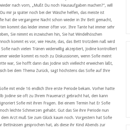
ut wieder nach vorn, „Mußt Du noch Hausaufgaben machen?“, will
Du mir ja später noch bei der Wäsche helfen, das meiste ist
ofie hat die vergangene Nacht schon wieder in Ihr Bett gemacht,
naten kommt das leider immer öfter vor. Ihre Tante hat immer sehr
egeben, Sie nimmt es inzwischen hin, Sie hat Windelhöschen
ennoch kommt es vor, wie Heute, das, das Bett trotzdem naß wird
Sofie nach vielen Tränen widerwillig akzeptiert, Jodine kontrolliert
mmer wieder kommt es noch zu Diskussionen, wenn Sofie meint
te war, Sie hofft dann das Jodine sich vielleicht erweichen läßt,
t sich bei dem Thema Zurück, sagt höchstens das Sofie auf Ihre
fie mit ende 16 endlich Ihre erste Periode bekam. Vorher hatte
alb Jodine sie oft zu Ihrem Frauenarzt gebracht hat, den kann
 ignoriert Sofie mit ihren Fragen. Bei einem Termin hat Er Sofie
 noch leichte Schmerzen gehabt. Gut das Sie ihre Periode nun
u dem Arzt muß Sie zum Glück kaum noch. Vorgestern hat Sofie
 Bettnässen gesprochen hat, als diese ihr Kind Abends zur