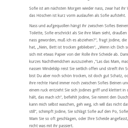
Sofie ist am nächsten Morgen wieder nass, zwar hat ihr 
das Höschen ist kurz vorm auslaufen als Sofie aufsteht.
Nass und aufgequollen hängt ihr zwischen Sofies Beinen, 
Toilette, Sofie erschrickt als Sie ihre Mam sieht, drauße
nass geworden, muß ich es abziehen?“, fragt Jodine, die 
hat, „Nein, Bett ist trocken geblieben“, „Wenn ich Dich 
sich mit etwas Papier von der Rolle ihre Scheide ab. Dan
kurzes Nachthemdchen auszuziehen ,“Las das Mam, mach da
nassen Windelslip reist Sie seitlich offen und streift ihn S
bist Du aber noch schön trocken, ist doch gut Schatz, od
ihre rechte Hand immer noch zwischen Sofies Beinen und 
einem ruck entzieht Sie sich Jodines griff und klettert i
hält, das mach ich“, befiehlt Jodine, Sie nimmt den Dusc
kann mich selbst waschen, geh weg, ich will das nicht das 
still“, schimpft Jodine, Sie schlägt Sofie auf den Po, Sofi
Mam Sie so oft geschlagen, oder Ihre Scheide angefasst, wa
nicht was mit ihr passiert.