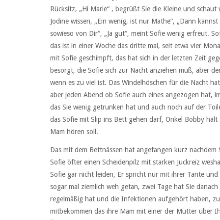
Rücksitz, „Hi Marie“ , begrüßt Sie die Kleine und scha
Jodine wissen, „Ein wenig, ist nur Mathe“, „Dann kannst 
sowieso von Dir“, „Ja gut“, meint Sofie wenig erfreut. S
das ist in einer Woche das dritte mal, seit etwa vier Mo
mit Sofie geschimpft, das hat sich in der letzten Zeit g
besorgt, die Sofie sich zur Nacht anziehen muß, aber d
wenn es zu viel ist. Das Windelhöschen für die Nacht hat 
aber jeden Abend ob Sofie auch eines angezogen hat, i
das Sie wenig getrunken hat und auch noch auf der Toilet
das Sofie mit Slip ins Bett gehen darf, Onkel Bobby häl
Mam hören soll.
Das mit dem Bettnässen hat angefangen kurz nachdem So
Sofie öfter einen Scheidenpilz mit starken Juckreiz wesh
Sofie gar nicht leiden, Er spricht nur mit ihrer Tante und
sogar mal ziemlich weh getan, zwei Tage hat Sie danach
regelmäßig hat und die Infektionen aufgehört haben, z
mitbekommen das ihre Mam mit einer der Mütter über Ihr