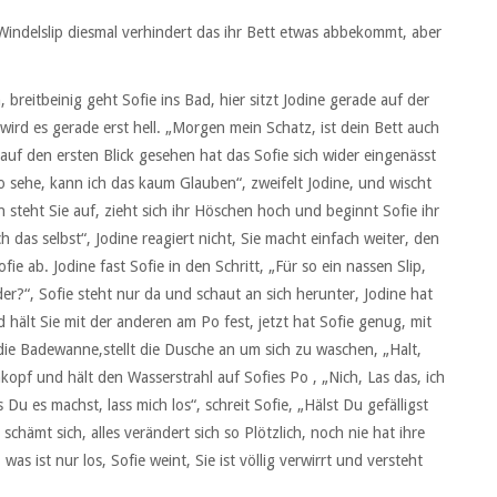
Windelslip diesmal verhindert das ihr Bett etwas abbekommt, aber
breitbeinig geht Sofie ins Bad, hier sitzt Jodine gerade auf der
n wird es gerade erst hell. „Morgen mein Schatz, ist dein Bett auch
auf den ersten Blick gesehen hat das Sofie sich wider eingenässt
so sehe, kann ich das kaum Glauben“, zweifelt Jodine, und wischt
n steht Sie auf, zieht sich ihr Höschen hoch und beginnt Sofie ihr
s selbst“, Jodine reagiert nicht, Sie macht einfach weiter, den
ofie ab. Jodine fast Sofie in den Schritt, „Für so ein nassen Slip,
er?“, Sofie steht nur da und schaut an sich herunter, Jodine hat
hält Sie mit der anderen am Po fest, jetzt hat Sofie genug, mit
n die Badewanne,stellt die Dusche an um sich zu waschen, „Halt,
hkopf und hält den Wasserstrahl auf Sofies Po , „Nich, Las das, ich
Du es machst, lass mich los“, schreit Sofie, „Hälst Du gefälligst
e schämt sich, alles verändert sich so Plötzlich, noch nie hat ihre
s ist nur los, Sofie weint, Sie ist völlig verwirrt und versteht