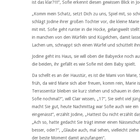
ist das klar?!!!“, Sofie erkennt diesen gewissen Blick in
„Komm mein Schatz, setzt Dich zu uns, Spiel mit, so sch
schlägt Jodine ihrer großen Tochter vor, die kleine Marie
mit mit. Sofie geht runter in die Hocke, gelangweilt ste
in manchen von den Würfeln sind Kügelchen, damit lasse
Lachen um, schnappt sich einen Würfel und schüttelt ihn
Jodine geht ins Haus, sie will oben die Babyecke noch 
die beiden, ihr gefällt es wie Sofie mit dem Baby spielt.
Da schellt es an der Haustür, es ist die Mami von Marie, 
früh, da wird Marie sich aber freuen, komm rein, Marie i
Terrassentür bleiben sie kurz stehen und schauen in den G
Sofie nochmal?“, will Clair wissen, „17“, Sie sieht viel 
macht Sie gut, heute Nachmittag war Sofie auch wie ein 
eingenässt“, erzählt Jodine, „Hattest Du nicht erzählt d
„Ach so, hatte gedacht Sie trägt immer einen Nässeschut
besser, oder?“, „Glaube auch, mal sehen, vielleicht zieh
der beste Moment damit anzufangen“.