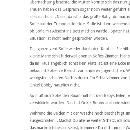
Übernachtung brachte, die Mutter konnte sich das nun gar 
Frauen haben das Gespräch sogar noch weiter geführt al
alles mit hört. „Naaa, da ist ja das große Baby, du mach
Sofie auf der Treppe entdeckte, Sofie ist dann weinend i
ob Sofie mit Absicht ins Bett machen würde . Später ha
Situation ist nicht mehr gesprochen worden.
Das ganze geht Sofie wieder durch den Kopf als Sie hilf
kleine Marie schläft derweil oben in Sofies Zimmer, hie
da im Haus angeblich sonst kein Platz ist, ist eine Ecke
bekommt Sofie nie Besuch von anderen Jugendlichen. Wen
wenigsten schlafen Nachts durch. Im Schlafzimmer von J
Onkel Bobby natürlich nicht.
So muß sich Sofie den Raum halt mit den Babys teilen, ei
verwirklicht worden. Das hat Onkel Bobby auch nie wirkl
Während die Beiden mit der Wäsche noch beschäftigt sind
ausgeschlafen. „Machst Du alleine weiter Schatz, ich s
das mache ich besser selbst, kümmere Du dich um die Wä