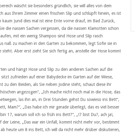
reich wäscht sie besonders gründlich, sie will alles von dem
 aus Ihrem Zimmer einen frischen Slip und schlüpft hinein, es ist
h kaum )und dies mal ist eine Ente vorne drauf, im Bad Zurück,
te Sie die nassen Sachen vergessen, da die nassen Klamotten schon
laufen, mit ein wenig Shampoo sind Hose und Slip rasch
s naß zu machen in den Garten zu bekommen, legt Sofie sie in
teht. Aber erst zieht Sie sich fertig an, anstelle der Hose kommt
rten und hängt Hose und Slip zu den anderen Sachen auf die
sitzt zufrieden auf einer Babydecke im Garten auf der Wiese,
ht zu den Beiden, als Sie neben Jodine steht, schaut diese ihr
delhöschen angezogen“, „Ich mache nicht noch mal in die Hose, das
twegen, las ihn an, in Drei Stunden gehst Du sowieso ins Bett“,
Bett, Mam?“, „Das habe ich mir gerade überlegt, das es viel besser
n 17, warum soll ich so früh ins Bett?“, „!7 bist Du?, ach ja!,
f der Leine, „Das war ein Unfall, kommt nicht mehr vor, bestimmt
b heute um 8 ins Bett, ich will da nicht mehr drüber diskutieren,