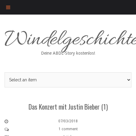
Skip
Windelgeschicht
to
content
Deine ABDL-Story kostenlos!
Das Konzert mit Justin Bieber (1)
07/03/2018
1 comment