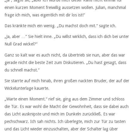
„Ja“, sagte sie, „aber ich würde mich dieser Kälte nicht einmal für
einen kurzen Moment freiwillig aussetzen wollen. Julian, manchmal
frage ich mich, was eigentlich mit dir los ist!“
Das kränkte mich ein wenig. „Du machst doch mit.“ sagte ich.
„Ja, aber …“ Sie hielt inne. „Du willst wirklich, dass ich dich bei unter
Null Grad wickel?“
Ganz so kalt war es auch nicht, da übertrieb sie nun, aber das war
gerade nicht die beste Zeit zum Diskutieren. „Du hast gesagt, dass
du schnell machst.“
Sie starrte auf mich hinab, ihren großen nackten Bruder, der auf der
Wickelunterlage kauerte.
„Warte einen Moment.“ rief sie, ging aus dem Zimmer und schloss
die Tür. Es war wohl die Macht der Gewohnheit, dass sie dabei auch
das Licht ausknipste und mich im Dunkeln zurückließ. Es war
pechschwarz. Ich sah nichts. Ich überlegte, mich zur Tür zu tasten
und das Licht wieder einzuschalten, aber der Schalter lag über