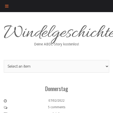
Skip
Windelgeschicht
to
content
Deine ABDL-Story kostenlos!
Donnerstag
07/02/2022
5 comments