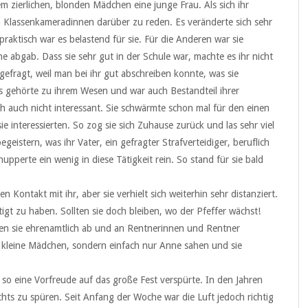
 zierlichen, blonden Mädchen eine junge Frau. Als sich ihr
ren Klassenkameradinnen darüber zu reden. Es veränderte sich sehr
r praktisch war es belastend für sie. Für die Anderen war sie
ne abgab. Dass sie sehr gut in der Schule war, machte es ihr nicht
gefragt, weil man bei ihr gut abschreiben konnte, was sie
Es gehörte zu ihrem Wesen und war auch Bestandteil ihrer
ich auch nicht interessant. Sie schwärmte schon mal für den einen
 sie interessierten. So zog sie sich Zuhause zurück und las sehr viel
geistern, was ihr Vater, ein gefragter Strafverteidiger, beruflich
upperte ein wenig in diese Tätigkeit rein. So stand für sie bald
 Kontakt mit ihr, aber sie verhielt sich weiterhin sehr distanziert.
tigt zu haben. Sollten sie doch bleiben, wo der Pfeffer wächst!
 den sie ehrenamtlich ab und an Rentnerinnen und Rentner
as kleine Mädchen, sondern einfach nur Anne sahen und sie
 so eine Vorfreude auf das große Fest verspürte. In den Jahren
hts zu spüren. Seit Anfang der Woche war die Luft jedoch richtig