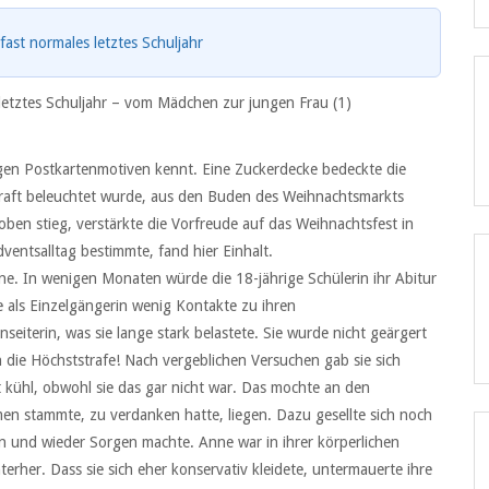
fast normales letztes Schuljahr
 letztes Schuljahr – vom Mädchen zur jungen Frau (1)
igen Postkartenmotiven kennt. Eine Zuckerdecke bedeckte die
 Kraft beleuchtet wurde, aus den Buden des Weihnachtsmarkts
ben stieg, verstärkte die Vorfreude auf das Weihnachtsfest in
ventsalltag bestimmte, fand hier Einhalt.
ne. In wenigen Monaten würde die 18-jährige Schülerin ihr Abitur
ie als Einzelgängerin wenig Kontakte zu ihren
seiterin, was sie lange stark belastete. Sie wurde nicht geärgert
h die Höchststrafe! Nach vergeblichen Versuchen gab sie sich
t kühl, obwohl sie das gar nicht war. Das mochte an den
men stammte, zu verdanken hatte, liegen. Dazu gesellte sich noch
in und wieder Sorgen machte. Anne war in ihrer körperlichen
terher. Dass sie sich eher konservativ kleidete, untermauerte ihre