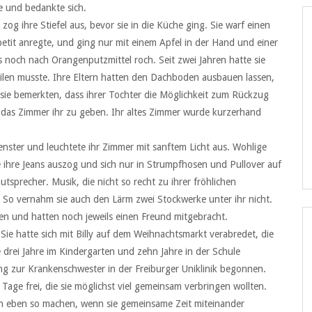
te und bedankte sich.
og ihre Stiefel aus, bevor sie in die Küche ging. Sie warf einen
petit anregte, und ging nur mit einem Apfel in der Hand und einer
 noch nach Orangenputzmittel roch. Seit zwei Jahren hatte sie
eilen musste. Ihre Eltern hatten den Dachboden ausbauen lassen,
sie bemerkten, dass ihrer Tochter die Möglichkeit zum Rückzug
das Zimmer ihr zu geben. Ihr altes Zimmer wurde kurzerhand
enster und leuchtete ihr Zimmer mit sanftem Licht aus. Wohlige
ihre Jeans auszog und sich nur in Strumpfhosen und Pullover auf
sprecher. Musik, die nicht so recht zu ihrer fröhlichen
. So vernahm sie auch den Lärm zwei Stockwerke unter ihr nicht.
n und hatten noch jeweils einen Freund mitgebracht.
Sie hatte sich mit Billy auf dem Weihnachtsmarkt verabredet, die
ie drei Jahre im Kindergarten und zehn Jahre in der Schule
ung zur Krankenschwester in der Freiburger Uniklinik begonnen.
r Tage frei, die sie möglichst viel gemeinsam verbringen wollten.
n eben so machen, wenn sie gemeinsame Zeit miteinander