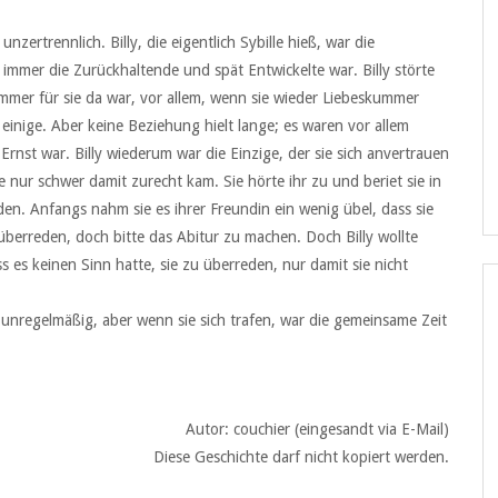
zertrennlich. Billy, die eigentlich Sybille hieß, war die
mmer die Zurückhaltende und spät Entwickelte war. Billy störte
e immer für sie da war, vor allem, wenn sie wieder Liebeskummer
einige. Aber keine Beziehung hielt lange; es waren vor allem
Ernst war. Billy wiederum war die Einzige, der sie sich anvertrauen
ie nur schwer damit zurecht kam. Sie hörte ihr zu und beriet sie in
n. Anfangs nahm sie es ihrer Freundin ein wenig übel, dass sie
zu überreden, doch bitte das Abitur zu machen. Doch Billy wollte
 es keinen Sinn hatte, sie zu überreden, nur damit sie nicht
unregelmäßig, aber wenn sie sich trafen, war die gemeinsame Zeit
Autor: couchier (eingesandt via E-Mail)
Diese Geschichte darf nicht kopiert werden.