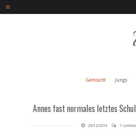
Skip
to
content
Gemischt
Jungs
Annes fast normales letztes Schu
20/12/2016
1 comme