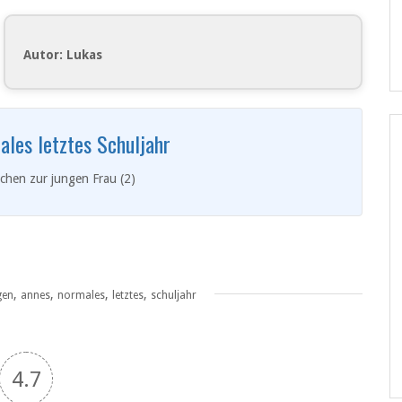
Autor: Lukas
ales letztes Schuljahr
chen zur jungen Frau (2)
,
,
,
,
gen
annes
normales
letztes
schuljahr
4.7