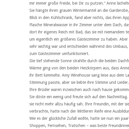
mir immer große Freide, bei Dir zu putzen.“ Anne lächel
Sie hängte ihren grauen Wintermantel an die Garderobe, z
Blick in den Kühlschrank, fand aber nichts, das ihren Ap
Flasche Mineralwasser in ihr Zimmer unter dem Dach, das
dort ihr eigenes Reich mit Bad, das sie mit niemandem t
um eigentlich ein größeres Gästezimmer zu haben. Aber 
sehr wichtig war und entschieden während des Umbaus, 
zum Gästezimmer umfunktioniert.
Die tief stehende Sonne strahlte durch die beiden Dachf
Wärme ging von den beiden Heizkörpern aus, dass Anne 
ihr Bett lümmelte. Amy Winehouse sang leise aus dem Laut
Stimmung passte, aber sie liebte ihre Stimme und Lieder
Ihre Brüder waren inzwischen auch nach hause gekomme
Sie döste ein wenig und freute sich auf den Nachmittag. 
sie nicht mehr allzu häufig sah. Ihre Freundin, mit der s
verbrachte, hatte nach der Mittleren Reife eine Ausbild
Wie es der glückliche Zufall wollte, hatte sie nun ein paa
Shoppen, Fernsehen, Tratschen – was beste Freundinne