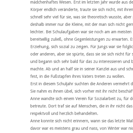
mädchenhaftes Wesen. Erst im letzten Jahr wurde aus dem
Körper endlich veränderte, traute sie sich nicht, mit ih
schnell sehr viel für sie, was sie theoretisch wusste, abe
deshalb immer nur die Kleine, mit der man sich nicht ger
leichter. Bei Schulaufgaben war sie noch am am meisten 
bereitwillig zuließ, ohne Gegenleistungen zu erwarten. 
Erziehung, sich sozial zu zeigen. Für Jungs war sie folgl
oder anderen, aber sie spürte, dass sie sie sich nicht für
und begann sich sehr bald für das zu interessieren und be
machte. Ab und an half sie in seiner Kanzlei aus und schn
fest, in die Fußstapfen ihres Vaters treten zu wollen.
Erst in diesem Schuljahr suchten die Anderen vermehrt den
Sie nahm es ihnen übel, sich vorher mit ihr nicht beschäf
Anne wandte sich einem Verein für Sozialarbeit zu, für
betreute. Dort traf sie auf Menschen, die in ihr nicht d
respektvoll und herzlich behandelten.
Anne konnte sich nicht erinnern, wann sie das letzte Mal
davor war es meistens grau und nass, von Winter war nic