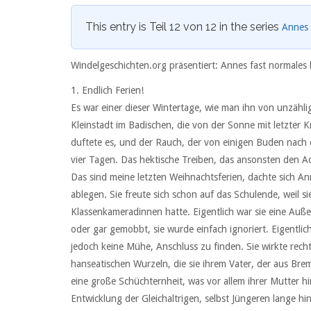
This entry is Teil 12 von 12 in the series
Annes 
Windelgeschichten.org präsentiert: Annes fast normales
1. Endlich Ferien!
Es war einer dieser Wintertage, wie man ihn von unzähl
Kleinstadt im Badischen, die von der Sonne mit letzter
duftete es, und der Rauch, der von einigen Buden nach o
vier Tagen. Das hektische Treiben, das ansonsten den Ad
Das sind meine letzten Weihnachtsferien, dachte sich An
ablegen. Sie freute sich schon auf das Schulende, weil s
Klassenkameradinnen hatte. Eigentlich war sie eine Außen
oder gar gemobbt, sie wurde einfach ignoriert. Eigentlic
jedoch keine Mühe, Anschluss zu finden. Sie wirkte rech
hanseatischen Wurzeln, die sie ihrem Vater, der aus Bre
eine große Schüchternheit, was vor allem ihrer Mutter h
Entwicklung der Gleichaltrigen, selbst Jüngeren lange hin