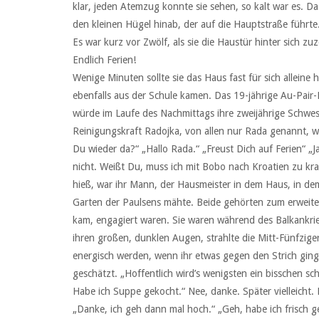
klar, jeden Atemzug konnte sie sehen, so kalt war es. Das
den kleinen Hügel hinab, der auf die Hauptstraße führte.
Es war kurz vor Zwölf, als sie die Haustür hinter sich zu
Endlich Ferien!
Wenige Minuten sollte sie das Haus fast für sich alleine
ebenfalls aus der Schule kamen. Das 19-jährige Au-Pair
würde im Laufe des Nachmittags ihre zweijährige Schwest
Reinigungskraft Radojka, von allen nur Rada genannt, war
Du wieder da?“ „Hallo Rada.“ „Freust Dich auf Ferien“ „
nicht. Weißt Du, muss ich mit Bobo nach Kroatien zu kran
hieß, war ihr Mann, der Hausmeister in dem Haus, in de
Garten der Paulsens mähte. Beide gehörten zum erweiterten
kam, engagiert waren. Sie waren während des Balkankri
ihren großen, dunklen Augen, strahlte die Mitt-Fünfzig
energisch werden, wenn ihr etwas gegen den Strich ging
geschätzt. „Hoffentlich wird’s wenigsten ein bisschen sc
Habe ich Suppe gekocht.“ Nee, danke. Später vielleich
„Danke, ich geh dann mal hoch.“ „Geh, habe ich frisch g