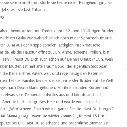
s sie sehr schnell fror, störte sie heute nicht. Frohgemut ging sie
 Jetzt war sie fast Zuhause.
zog.
 haben, bevor Anton und Frederik, ihre 12- und 13-jährigen Brüder,
-Mädchen Giulia war wahrscheinlich noch in der Sprachschule und
er Luisa aus der Krippe abholen. Lediglich ihre kroatische
 da, als die Haustür öffnete. „Oh, Anne, scheene Frollein, bist
Ja, sehr. Freust Du Dich auch schon auf Deinen Urlaub?“ „Oh, weiß
ker Mutter. Ist halt alte Frau.“ Bobo, der eigentlich Slobodan
m die Kanzlei ihres Vaters war, und regelmäßig den Rasen im
 Teil der Familie, bei der sie, seit ihr erster Bruder auf die Welt
eges nach Deutschland geflohen. Mit ihrem runden Körper und
erin etwas sehr Temperamentvolles aus und konnte auch sehr
. Aber sie hatte ein großes Herz und wurde von allen sehr
hön.“ „Wird scheen. Feiern wir mit ganze Familie. Hast Du Hunger?
t. Hat Mama gesagt, wann sie wieder kommt?“ „Kommt 15 Uhr.“
eputzt bei Dir. Hast Du so scheene und ordentliche Zimmer. Ist