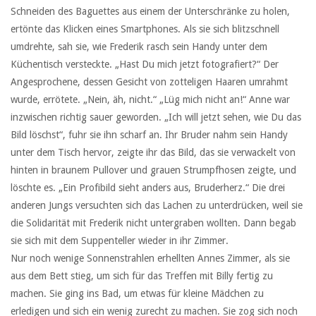
Schneiden des Baguettes aus einem der Unterschränke zu holen,
ertönte das Klicken eines Smartphones. Als sie sich blitzschnell
umdrehte, sah sie, wie Frederik rasch sein Handy unter dem
Küchentisch versteckte. „Hast Du mich jetzt fotografiert?“ Der
Angesprochene, dessen Gesicht von zotteligen Haaren umrahmt
wurde, errötete. „Nein, äh, nicht.“ „Lüg mich nicht an!“ Anne war
inzwischen richtig sauer geworden. „Ich will jetzt sehen, wie Du das
Bild löschst“, fuhr sie ihn scharf an. Ihr Bruder nahm sein Handy
unter dem Tisch hervor, zeigte ihr das Bild, das sie verwackelt von
hinten in braunem Pullover und grauen Strumpfhosen zeigte, und
löschte es. „Ein Profibild sieht anders aus, Bruderherz.“ Die drei
anderen Jungs versuchten sich das Lachen zu unterdrücken, weil sie
die Solidarität mit Frederik nicht untergraben wollten. Dann begab
sie sich mit dem Suppenteller wieder in ihr Zimmer.
Nur noch wenige Sonnenstrahlen erhellten Annes Zimmer, als sie
aus dem Bett stieg, um sich für das Treffen mit Billy fertig zu
machen. Sie ging ins Bad, um etwas für kleine Mädchen zu
erledigen und sich ein wenig zurecht zu machen. Sie zog sich noch