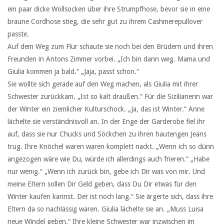
ein paar dicke Wollsocken über ihre Strumpfhose, bevor sie in eine
braune Cordhose stieg, die sehr gut zu ihrem Cashmerepullover
passte.
Auf dem Weg zum Flur schaute sie noch bei den Brüdern und ihren
Freunden in Antons Zimmer vorbei. „Ich bin dann weg. Mama und
Giulia kommen ja bald.“ „Jaja, passt schon.“
Sie wollte sich gerade auf den Weg machen, als Giulia mit ihrer
Schwester zurückkam. „Ist so kalt draußen.“ Für die Sizilianerin war
der Winter ein ziemlicher Kulturschock. „Ja, das ist Winter.“ Anne
lächelte sie verständnisvoll an. In der Enge der Garderobe fiel ihr
auf, dass sie nur Chucks und Söckchen zu ihren hautengen Jeans
trug. Ihre Knöchel waren waren komplett nackt. „Wenn ich so dünn
angezogen wäre wie Du, würde ich allerdings auch frieren.“ „Habe
nur wenig.“ „Wenn ich zurück bin, gebe ich Dir was von mir. Und
meine Eltern sollen Dir Geld geben, dass Du Dir etwas für den
Winter kaufen kannst. Der ist noch lang.“ Sie ärgerte sich, dass ihre
Eltern da so nachlässig waren. Giulia lächelte sie an. „Muss Luisa
neue Windel geben.“ Ihre kleine Schwester war inzwischen im