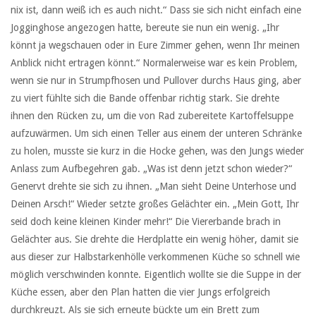
nix ist, dann weiß ich es auch nicht.“ Dass sie sich nicht einfach eine
Jogginghose angezogen hatte, bereute sie nun ein wenig. „Ihr
könnt ja wegschauen oder in Eure Zimmer gehen, wenn Ihr meinen
Anblick nicht ertragen könnt.“ Normalerweise war es kein Problem,
wenn sie nur in Strumpfhosen und Pullover durchs Haus ging, aber
zu viert fühlte sich die Bande offenbar richtig stark. Sie drehte
ihnen den Rücken zu, um die von Rad zubereitete Kartoffelsuppe
aufzuwärmen. Um sich einen Teller aus einem der unteren Schränke
zu holen, musste sie kurz in die Hocke gehen, was den Jungs wieder
Anlass zum Aufbegehren gab. „Was ist denn jetzt schon wieder?“
Genervt drehte sie sich zu ihnen. „Man sieht Deine Unterhose und
Deinen Arsch!“ Wieder setzte großes Gelächter ein. „Mein Gott, Ihr
seid doch keine kleinen Kinder mehr!“ Die Viererbande brach in
Gelächter aus. Sie drehte die Herdplatte ein wenig höher, damit sie
aus dieser zur Halbstarkenhölle verkommenen Küche so schnell wie
möglich verschwinden konnte. Eigentlich wollte sie die Suppe in der
Küche essen, aber den Plan hatten die vier Jungs erfolgreich
durchkreuzt. Als sie sich erneute bückte um ein Brett zum