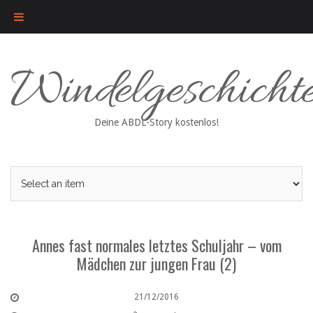
Skip
Windelgeschicht
to
content
Deine ABDL-Story kostenlos!
Annes fast normales letztes Schuljahr – vom
Mädchen zur jungen Frau (2)
21/12/2016