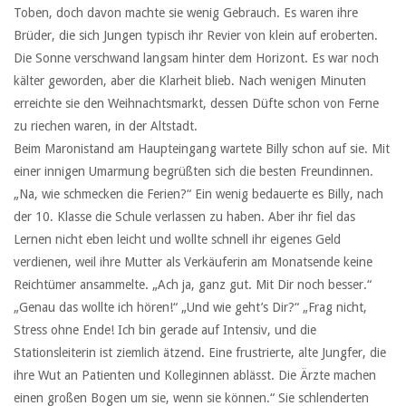
Toben, doch davon machte sie wenig Gebrauch. Es waren ihre
Brüder, die sich Jungen typisch ihr Revier von klein auf eroberten.
Die Sonne verschwand langsam hinter dem Horizont. Es war noch
kälter geworden, aber die Klarheit blieb. Nach wenigen Minuten
erreichte sie den Weihnachtsmarkt, dessen Düfte schon von Ferne
zu riechen waren, in der Altstadt.
Beim Maronistand am Haupteingang wartete Billy schon auf sie. Mit
einer innigen Umarmung begrüßten sich die besten Freundinnen.
„Na, wie schmecken die Ferien?“ Ein wenig bedauerte es Billy, nach
der 10. Klasse die Schule verlassen zu haben. Aber ihr fiel das
Lernen nicht eben leicht und wollte schnell ihr eigenes Geld
verdienen, weil ihre Mutter als Verkäuferin am Monatsende keine
Reichtümer ansammelte. „Ach ja, ganz gut. Mit Dir noch besser.“
„Genau das wollte ich hören!“ „Und wie geht’s Dir?“ „Frag nicht,
Stress ohne Ende! Ich bin gerade auf Intensiv, und die
Stationsleiterin ist ziemlich ätzend. Eine frustrierte, alte Jungfer, die
ihre Wut an Patienten und Kolleginnen ablässt. Die Ärzte machen
einen großen Bogen um sie, wenn sie können.“ Sie schlenderten