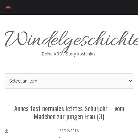
Skip
Windelgeschicht
to
content
Deine ABDL-Story kostenlos!
Annes fast normales letztes Schuljahr – vom
Mädchen zur jungen Frau (3)
22/12/2016