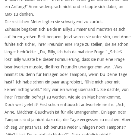
ein Anfang!“ Anne widersprach nicht und ertappte sich dabei, an
Max zu denken.
Die restlichen Meter legten sie schweigend zu zurück.
Zuhause begaben sich Beide in Billys Zimmer und machten es sich
auf ihrem großen Bett bequem. Jetzt waren sie unter sich, und Anne
fühlte sich sicher, ihrer Freundin eine Frage zu stellen, die sie schon
länger bedrückte. „Du, Billy, ich hab da mal eine Frage.“ „Schieß
los!“ Billy wusste bei dieser Formulierung, dass sie nun eine Frage
beantworten musste, die ihrer Freundin unangenehm war. „Was
nimmst Du denn für Einlagen oder Tampons, wenn Du Deine Tage
hast? Ich habe schon ein paar ausprobiert, fühle mich aber mit
keinen richtig wohl.“ Billy war ein wenig überrascht. Sie dachte, von
ihrer Freundin befragt zu werden, wie sie an Max herankomme.
Doch weit gefehlt! Fast schon enttäuscht antwortete sie ihr. „Ach,
Anne, Mädchen-Bauchweh ist für alle unangenehm. Einlagen oder
Tampons sind ja nicht dazu da, die Tage vergessen zu machen. Aber
ich sag Dir jetzt was. Ich benutze weder Einlagen noch Tampons!“
„Wie? Lässt Du es einfach bluten?“ „Nein, natürlich nicht!“