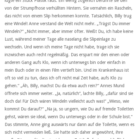
lugte ein Stück Plastik raus. Ein wenig zögerlich berührte sie den
von der Strumpfhose verhüllten Hintern. Sie vernahm ein Rascheln,
das nicht von einem Slip herkommen konnte. Tatsächlich, Billy trug
eine Windel! Anne verstand die Welt nicht mehr. „Trägst Du immer
Windeln?“ „Nicht immer, aber immer öfter. Weißt Du, ich habe keine
Lust, während meiner Tage alle naselang die Slipeinlage zu
wechseln. Und wenn ich meine Tage nicht habe, trage ich sie
inzwischen auch recht regelmäßig. Das erspart mir den einen oder
anderen Gang aufs Klo, wenn ich unterwegs bin oder einfach in
mein Buch oder in einen Film vertieft bin. Und im Krankenhaus ist
oft so viel zu tun, dass ich oft nicht mal Zeit habe, aufs Klo zu
gehen.“ „Äh, Billy, machst Du da etwa auch rein?“ Annes Mund
öffnete sich immer weiter. „Ja, natürlich“, lachte Billy, „dafür sind sie
doch da! Für Dich wären Windeln vielleicht auch was!“ „Wieso, wie
kommst Du darauf?“ „Na ja, so ungern, wie Du auf fremde Toiletten
gehst, wären sie ideal, wenn Du unterwegs oder in der Schule bist.“
Das stimmte, Anne ging auswärts nur dann auf die Toilette, wenn es
sich nicht vermeiden ließ. Sie hatte sich daher angewöhnt, ihre