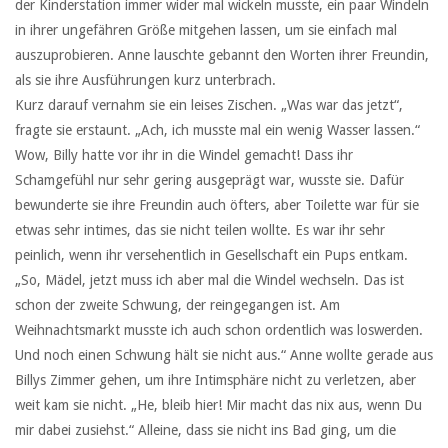
der Kinderstation immer wider mal wickeln musste, ein paar Windeln
in ihrer ungefähren Größe mitgehen lassen, um sie einfach mal
auszuprobieren. Anne lauschte gebannt den Worten ihrer Freundin,
als sie ihre Ausführungen kurz unterbrach.
Kurz darauf vernahm sie ein leises Zischen. „Was war das jetzt“,
fragte sie erstaunt. „Ach, ich musste mal ein wenig Wasser lassen.“
Wow, Billy hatte vor ihr in die Windel gemacht! Dass ihr
Schamgefühl nur sehr gering ausgeprägt war, wusste sie. Dafür
bewunderte sie ihre Freundin auch öfters, aber Toilette war für sie
etwas sehr intimes, das sie nicht teilen wollte. Es war ihr sehr
peinlich, wenn ihr versehentlich in Gesellschaft ein Pups entkam.
„So, Mädel, jetzt muss ich aber mal die Windel wechseln. Das ist
schon der zweite Schwung, der reingegangen ist. Am
Weihnachtsmarkt musste ich auch schon ordentlich was loswerden.
Und noch einen Schwung hält sie nicht aus.“ Anne wollte gerade aus
Billys Zimmer gehen, um ihre Intimsphäre nicht zu verletzen, aber
weit kam sie nicht. „He, bleib hier! Mir macht das nix aus, wenn Du
mir dabei zusiehst.“ Alleine, dass sie nicht ins Bad ging, um die