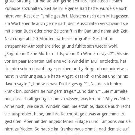
große Sitzung, für die sie sich gerne Zeit ließ, fast ausschließlich
Zuhause abzuhalten. Seit sie ihr eigenes Bad hatte, wurde sie auch
nicht vom Rest der Familie gestört. Meistens nach dem Mittagessen,
am Wochenende auch gerne nach dem Ausschlafen verschwand sie
mit einem Buch oder einer Zeitschrift in ihr Bad und nahm sich Zeit.
Nach ungefähr 20 Minuten hatte sie ihr großes Geschäft in
entspannter Atmosphäre erledigt und fühlte sich wieder wohl.
„Sagt denn Deine Mutter nichts, wenn Du Windeln trägst?“ „Als sie
vor ein paar Monaten Mal eine volle Windel im Müll entdeckte, hat
sie mich schon darauf angesprochen und gefragt, ob mit mir etwas
nicht in Ordnung sei. Sie hatte Angst, dass ich krank sei und ihr nix
davon sagte.“ „Und was hast Du ihr gesagt?“ „Na, dass ich nicht
krank bin, sondern sie nur gern trage.“ „Und dann?“ „Sie murmelte
nur, dass ich alt genug sei um zu wissen, was ich tue.“ Billy erzählte
Anne noch, wie sie zu Windeln kam. Sie erzählte, dass sie auch recht
viel ausprobiert habe, um ihre Ketchuptage etwas angenehmer zu
gestalten. Aber mit den angebotenen Einlagen und Tampons war sie
nicht zufrieden. So hat sie im Krankenhaus einmal, nachdem sie auf