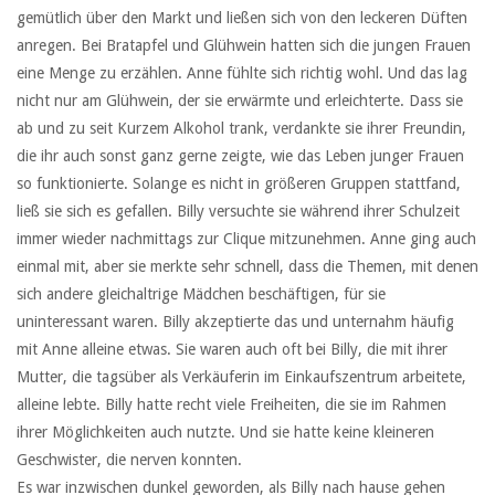
gemütlich über den Markt und ließen sich von den leckeren Düften
anregen. Bei Bratapfel und Glühwein hatten sich die jungen Frauen
eine Menge zu erzählen. Anne fühlte sich richtig wohl. Und das lag
nicht nur am Glühwein, der sie erwärmte und erleichterte. Dass sie
ab und zu seit Kurzem Alkohol trank, verdankte sie ihrer Freundin,
die ihr auch sonst ganz gerne zeigte, wie das Leben junger Frauen
so funktionierte. Solange es nicht in größeren Gruppen stattfand,
ließ sie sich es gefallen. Billy versuchte sie während ihrer Schulzeit
immer wieder nachmittags zur Clique mitzunehmen. Anne ging auch
einmal mit, aber sie merkte sehr schnell, dass die Themen, mit denen
sich andere gleichaltrige Mädchen beschäftigen, für sie
uninteressant waren. Billy akzeptierte das und unternahm häufig
mit Anne alleine etwas. Sie waren auch oft bei Billy, die mit ihrer
Mutter, die tagsüber als Verkäuferin im Einkaufszentrum arbeitete,
alleine lebte. Billy hatte recht viele Freiheiten, die sie im Rahmen
ihrer Möglichkeiten auch nutzte. Und sie hatte keine kleineren
Geschwister, die nerven konnten.
Es war inzwischen dunkel geworden, als Billy nach hause gehen