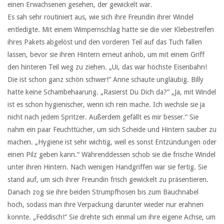
einen Erwachsenen gesehen, der gewickelt war.
Es sah sehr routiniert aus, wie sich ihre Freundin ihrer Windel
entledigte. Mit einem Wimpernschlag hatte sie die vier Klebestreifen
ihres Pakets abgelöst und den vorderen Teil auf das Tuch fallen
lassen, bevor sie ihren Hintern erneut anhob, um mit einem Griff
den hinteren Teil weg zu ziehen. „Ui, das war höchste Eisenbahn!
Die ist schon ganz schön schwer!“ Anne schaute ungläubig. Billy
hatte keine Schambehaarung. „Rasierst Du Dich da?“ „Ja, mit Windel
ist es schon hygienischer, wenn ich rein mache. Ich wechsle sie ja
nicht nach jedem Spritzer. Außerdem gefällt es mir besser.“ Sie
nahm ein paar Feuchttücher, um sich Scheide und Hintern sauber zu
machen. „Hygiene ist sehr wichtig, weil es sonst Entzündungen oder
einen Pilz geben kann.“ Währenddessen schob sie die frische Windel
unter ihren Hintern. Nach wenigen Handgriffen war sie fertig. Sie
stand auf, um sich ihrer Freundin frisch gewickelt zu präsentieren.
Danach zog sie ihre beiden Strumpfhosen bis zum Bauchnabel
hoch, sodass man ihre Verpackung darunter wieder nur erahnen
konnte. „Feddisch!“ Sie drehte sich einmal um ihre eigene Achse, um