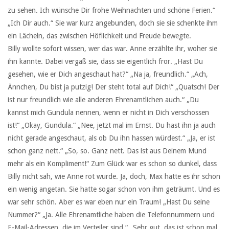
zu sehen. Ich wünsche Dir frohe Weihnachten und schöne Ferien.“
„Ich Dir auch.“ Sie war kurz angebunden, doch sie sie schenkte ihm
ein Lächeln, das zwischen Höflichkeit und Freude bewegte.
Billy wollte sofort wissen, wer das war. Anne erzählte ihr, woher sie
ihn kannte. Dabei vergaß sie, dass sie eigentlich fror. „Hast Du
gesehen, wie er Dich angeschaut hat?“ „Na ja, freundlich.“ „Ach,
Ännchen, Du bist ja putzig! Der steht total auf Dich!“ „Quatsch! Der
ist nur freundlich wie alle anderen Ehrenamtlichen auch.“ „Du
kannst mich Gundula nennen, wenn er nicht in Dich verschossen
ist!“ „Okay, Gundula.“ „Nee, jetzt mal im Ernst. Du hast ihn ja auch
nicht gerade angeschaut, als ob Du ihn hassen würdest.“ „Ja, er ist
schon ganz nett.“ „So, so. Ganz nett. Das ist aus Deinem Mund
mehr als ein Kompliment!“ Zum Glück war es schon so dunkel, dass
Billy nicht sah, wie Anne rot wurde. Ja, doch, Max hatte es ihr schon
ein wenig angetan. Sie hatte sogar schon von ihm geträumt. Und es
war sehr schön. Aber es war eben nur ein Traum! „Hast Du seine
Nummer?“ „Ja. Alle Ehrenamtliche haben die Telefonnummern und
E-Mail-Adressen, die im Verteiler sind.“ „Sehr gut, das ist schon mal