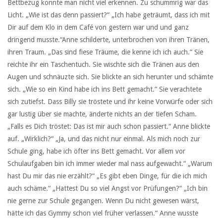
Bettbezug konnte man nicht viel erkennen. Zu schummrig war das
Licht. „Wie ist das denn passiert?“ „Ich habe geträumt, dass ich mit
Dir auf dem Klo in dem Café von gestern war und und ganz
dringend musste.“Anne schilderte, unterbrochen von ihren Tränen,
ihren Traum. „Das sind fiese Träume, die kenne ich ich auch.“ Sie
reichte ihr ein Taschentuch. Sie wischte sich die Tränen aus den
Augen und schnäuzte sich. Sie blickte an sich herunter und schämte
sich. „Wie so ein Kind habe ich ins Bett gemacht.“ Sie verachtete
sich zutiefst. Dass Billy sie tröstete und ihr keine Vorwürfe oder sich
gar lustig über sie machte, änderte nichts an der tiefen Scham.
„Falls es Dich tröstet: Das ist mir auch schon passiert.“ Anne blickte
auf. „Wirklich?“ „Ja, und das nicht nur einmal. Als mich noch zur
Schule ging, habe ich öfter ins Bett gemacht. Vor allem vor
Schulaufgaben bin ich immer wieder mal nass aufgewacht.“ „Warum
hast Du mir das nie erzählt?“ „Es gibt eben Dinge, für die ich mich
auch schäme.“ „Hattest Du so viel Angst vor Prüfungen?“ „Ich bin
nie gerne zur Schule gegangen. Wenn Du nicht gewesen wärst,
hätte ich das Gymmy schon viel früher verlassen.“ Anne wusste