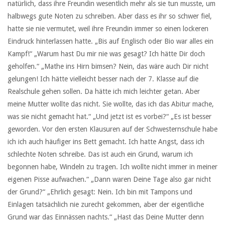
natürlich, dass ihre Freundin wesentlich mehr als sie tun musste, um
halbwegs gute Noten zu schreiben. Aber dass es ihr so schwer fiel,
hatte sie nie vermutet, weil ihre Freundin immer so einen lockeren
Eindruck hinterlassen hatte. „Bis auf Englisch oder Bio war alles ein
Kampf!“ „Warum hast Du mir nie was gesagt? Ich hätte Dir doch
geholfen.“ „Mathe ins Hirn bimsen? Nein, das wäre auch Dir nicht
gelungen! Ich hätte vielleicht besser nach der 7. Klasse auf die
Realschule gehen sollen. Da hätte ich mich leichter getan. Aber
meine Mutter wollte das nicht. Sie wollte, das ich das Abitur mache,
was sie nicht gemacht hat.“ „Und jetzt ist es vorbei?“ „Es ist besser
geworden. Vor den ersten Klausuren auf der Schwesternschule habe
ich ich auch häufiger ins Bett gemacht. Ich hatte Angst, dass ich
schlechte Noten schreibe. Das ist auch ein Grund, warum ich
begonnen habe, Windeln zu tragen. Ich wollte nicht immer in meiner
eigenen Pisse aufwachen.“ „Dann waren Deine Tage also gar nicht
der Grund?“ „Ehrlich gesagt: Nein. Ich bin mit Tampons und
Einlagen tatsächlich nie zurecht gekommen, aber der eigentliche
Grund war das Einnässen nachts.“ „Hast das Deine Mutter denn