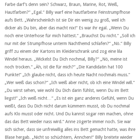
Farbe darf’s denn sein? Schwarz, Braun, Marine, Rot, Weiß,
Hautfarben?“ „Egal.“ Billy warf eine hautfarbene Feinstrumpfhose
aufs Bett. „Wahrscheinlich ist sie Dir ein wenig zu groß, weil ich
dicker als Du bin, aber das macht nix!“ Es war ihr egal. „Wenn Du
noch eine Unterhose für mich hättest.“ „Brauchst Du nicht.“ „Soll ich
nur mit der Strumpfhose unterm Nachthemd schlafen?“ „Nö.“ Billy
griff zu einem der Kartons im Kleiderschrank und zog eine lila
Windel heraus. „Wickelst Du Dich nochmal, Billy?“ „Nö, meine ist
noch trocken.“ „Äh, ist die für mich?“ „Die Kandidatin hat 100
Punkte!“ „Ich glaube nicht, dass ich heute Nacht nochmals muss.“
„Wer weiß das schon?“ „Ich weiß aber nicht, ob ich eine Windel will.“
„Du wirst sehen, wie wohl Du Dich darin fühlst, wenn Du im Bett
liegst!“ „Ich weiß nicht…“ „Es ist ein ganz anderes Gefühl, wenn Du
weißt, dass Du Dich nicht darum kümmern musst, ob Du nochmal
aufs Klo musst oder nicht. Und Du kannst sogar rein machen, ohne
das das Bett wieder nass wird.“ Anne zögerte immer noch. Sie war
sich sicher, dass sie unfreiwillig alles ins Bett gemacht hatte, was ihre
Blase hergab. „Nicht so schüchtern, Ännchen!“ Billy breitete wieder