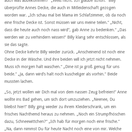
auch was abbekommen?“ „Weiß nicht. Ich glaube schon.“ Billy
überprüfte Annes Decke, die auch in Mitleidenschaft gezogen
worden war. „Ich schau mal bei Mama im Schlafzimmer, ob da noch
eine frische Decke ist. Sonst müssen wir uns meine teilen.“ „Nicht,
dass die heute auch noch nass wird“, gab Anne zu bedenken.“ „Das
werden wir zu verhindern wissen!“ Billy klang sehr entschlossen, als
sie das sagte.
Ohne Decke kehrte Billy wieder zurück. „Anscheinend ist noch eine
Decke in der Wäsche. Und ihre beiden will ich jetzt nicht nehmen.
Muss ich morgen halt waschen.“ „Dine ist ja groß genug für uns
beide.“ „Ja, dann wird’s halt noch kuscheliger als vorhin.“ Beide
mussten lachen.
„So, jetzt wollen wir Dich mal von dem nassen Zeug befreien!“ Anne
wollte ins Bad gehen, um sich dort umzuziehen. „Neenee, Du
bleibst hier!“ Billy ging wieder zu ihrem Kleiderschrank, um ein
frisches Nachthemd heraus zu nehmen. „Noch ein Strumpfhöschen
dazu, Schneewittchen?“ „Ich hab für morgen noch eine frische.“
„Na, dann nimmst Du für heute Nacht noch eine von mir. Welche