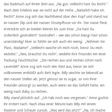
das Badetuch auf ihrem Bett aus. „Na gut, vielleicht hast Du Recht.“
Nach dem Erlebnis war sie nicht auf der Höhe. „Natürlich habe ich
Recht!“ Anne zog sich das Nachthemd über den Kopf und stand nur
im nassen Slip und der nassen Strumpfhose vor ihr. Der nasse Fleck
erstreckte sich an beiden Beinen bis zum Knie. „Da hast Du
ordentlich gestrullert!“ Gestrullert – wie das schon klang! Fast schon
unanständig! Aber so fühlte sie sich auch ein wenig. „Nehmen Sie
Platz, Madame!“ „Vielleicht wasche ich mich noch, bevor Du mich
wickelst.“ „Nee, brauchst Du nicht“, wedelte ihre Freundin mit einer
Packung Feuchttücher. „Die reichen aus und riechen schön nach
Lavendel!“ Anne zog sich noch den Rest aus, bevor sie sich
vollkommen entblößt aufs Bett legte. Billy wischte sie liebevoll an
den nassen Stellen ab. Jetzt genoss sie es sogar, so von ihrer
Freundin umsorgt zu werden, auch wenn sie das Gefühl hatte, ein
wenig nach Baby zu riechen..
Billy stand plötzlich auf. „Ich hab noch was vergessen.“ Anne guckte
ihr irritiert nach. Nach etwa einer Minute kam Billy mit einem
Rasierer und Schaum zurück. „Was wird das jetzt?“ „Na, ich mache