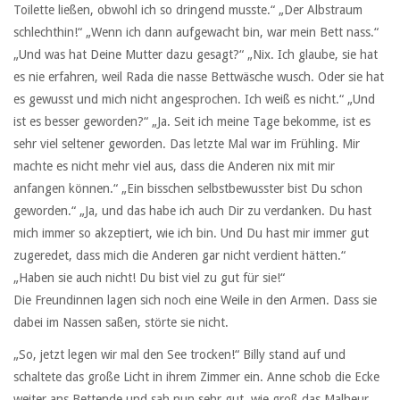
Toilette ließen, obwohl ich so dringend musste.“ „Der Albstraum
schlechthin!“ „Wenn ich dann aufgewacht bin, war mein Bett nass.“
„Und was hat Deine Mutter dazu gesagt?“ „Nix. Ich glaube, sie hat
es nie erfahren, weil Rada die nasse Bettwäsche wusch. Oder sie hat
es gewusst und mich nicht angesprochen. Ich weiß es nicht.“ „Und
ist es besser geworden?“ „Ja. Seit ich meine Tage bekomme, ist es
sehr viel seltener geworden. Das letzte Mal war im Frühling. Mir
machte es nicht mehr viel aus, dass die Anderen nix mit mir
anfangen können.“ „Ein bisschen selbstbewusster bist Du schon
geworden.“ „Ja, und das habe ich auch Dir zu verdanken. Du hast
mich immer so akzeptiert, wie ich bin. Und Du hast mir immer gut
zugeredet, dass mich die Anderen gar nicht verdient hätten.“
„Haben sie auch nicht! Du bist viel zu gut für sie!“
Die Freundinnen lagen sich noch eine Weile in den Armen. Dass sie
dabei im Nassen saßen, störte sie nicht.
„So, jetzt legen wir mal den See trocken!“ Billy stand auf und
schaltete das große Licht in ihrem Zimmer ein. Anne schob die Ecke
weiter ans Bettende und sah nun sehr gut, wie groß das Malheur