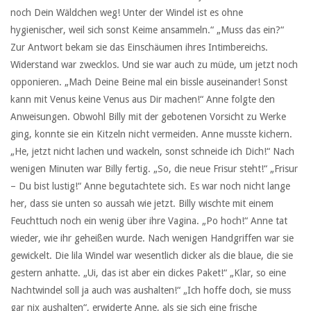
noch Dein Wäldchen weg! Unter der Windel ist es ohne
hygienischer, weil sich sonst Keime ansammeln.“ „Muss das ein?“
Zur Antwort bekam sie das Einschäumen ihres Intimbereichs.
Widerstand war zwecklos. Und sie war auch zu müde, um jetzt noch
opponieren. „Mach Deine Beine mal ein bissle auseinander! Sonst
kann mit Venus keine Venus aus Dir machen!“ Anne folgte den
Anweisungen. Obwohl Billy mit der gebotenen Vorsicht zu Werke
ging, konnte sie ein Kitzeln nicht vermeiden. Anne musste kichern.
„He, jetzt nicht lachen und wackeln, sonst schneide ich Dich!“ Nach
wenigen Minuten war Billy fertig. „So, die neue Frisur steht!“ „Frisur
– Du bist lustig!“ Anne begutachtete sich. Es war noch nicht lange
her, dass sie unten so aussah wie jetzt. Billy wischte mit einem
Feuchttuch noch ein wenig über ihre Vagina. „Po hoch!“ Anne tat
wieder, wie ihr geheißen wurde. Nach wenigen Handgriffen war sie
gewickelt. Die lila Windel war wesentlich dicker als die blaue, die sie
gestern anhatte. „Ui, das ist aber ein dickes Paket!“ „Klar, so eine
Nachtwindel soll ja auch was aushalten!“ „Ich hoffe doch, sie muss
gar nix aushalten“, erwiderte Anne, als sie sich eine frische