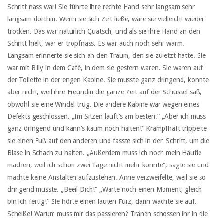
Schritt nass war! Sie führte ihre rechte Hand sehr langsam sehr
langsam dorthin. Wenn sie sich Zeit ließe, wäre sie vielleicht wieder
trocken. Das war natürlich Quatsch, und als sie ihre Hand an den
Schritt hielt, war er tropfnass. Es war auch noch sehr warm.
Langsam erinnerte sie sich an den Traum, den sie zuletzt hatte. Sie
war mit Billy in dem Café, in dem sie gestern waren. Sie waren auf
der Toilette in der engen Kabine. Sie musste ganz dringend, konnte
aber nicht, weil ihre Freundin die ganze Zeit auf der Schüssel saß,
obwohl sie eine Windel trug. Die andere Kabine war wegen eines
Defekts geschlossen. „Im Sitzen läuft’s am besten.“ „Aber ich muss
ganz dringend und kann’s kaum noch halten!“ Krampfhaft trippelte
sie einen Fuß auf den anderen und fasste sich in den Schritt, um die
Blase in Schach zu halten. „Außerdem muss ich noch mein Häufle
machen, weil ich schon zwei Tage nicht mehr konnte“, sagte sie und
machte keine Anstalten aufzustehen. Anne verzweifelte, weil sie so
dringend musste. „Beeil Dich!“ „Warte noch einen Moment, gleich
bin ich fertig!“ Sie hörte einen lauten Furz, dann wachte sie auf.
Scheiße! Warum muss mir das passieren? Tränen schossen ihr in die