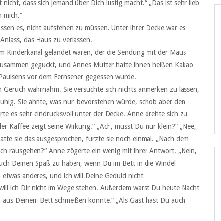
 nicht, dass sich jemand über Dich lustig macht.“ „Das ist sehr lieb
m mich.“
sen es, nicht aufstehen zu müssen. Unter ihrer Decke war es
Anlass, das Haus zu verlassen.
im Kinderkanal gelandet waren, der die Sendung mit der Maus
g zusammen geguckt, und Annes Mutter hatte ihnen heißen Kakao
i Paulsens vor dem Fernseher gegessen wurde.
 Geruch wahrnahm. Sie versuchte sich nichts anmerken zu lassen,
ruhig. Sie ahnte, was nun bevorstehen würde, schob aber den
rte es sehr eindrucksvoll unter der Decke. Anne drehte sich zu
 der Kaffee zeigt seine Wirkung.“ „Ach, musst Du nur klein?“ „Nee,
hatte sie das ausgesprochen, furzte sie noch einmal. „Nach dem
l ich rausgehen?“ Anne zögerte ein wenig mit ihrer Antwort. „Nein,
 auch Deinen Spaß zu haben, wenn Du im Bett in die Windel
 etwas anderes, und ich will Deine Geduld nicht
 will ich Dir nicht im Wege stehen. Außerdem warst Du heute Nacht
en aus Deinem Bett schmeißen könnte.“ „Als Gast hast Du auch