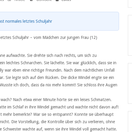
st normales letztes Schuljahr
 letztes Schuljahr – vom Mädchen zur jungen Frau (12)
 Anne aufwachte. Sie drehte sich nach rechts, um sich zu
n leichtes Schnarchen. Sie lächelte. Sie war glücklich, dass sie in
illy war eben eine richtige Freundin. Nach dem nächtlichen Unfall
ar. Sie legte sich auf den Rücken. Die dicke Windel engte sie ein
. Wusste ich doch, dass da nix mehr kommt! Sie schloss ihre Augen
n wach? Nach etwa einer Minute hörte sie ein leises Schmatzen.
 hatte im Schlaf in ihre Windel gemacht und wachte nicht davon auf!
cht mehr bemerkte? War sie so entspannt? Konnte sie überhaupt
icht. Die Vorstellung, die Kontrolle über sich zu verlieren, ohne
re Schwester wachte auf, wenn sie ihre Windel voll gemacht hatte.