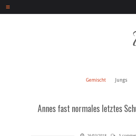
Skip
to
content
Gemischt
Jungs
Annes fast normales letztes Sc
26/03/2018
5 commen