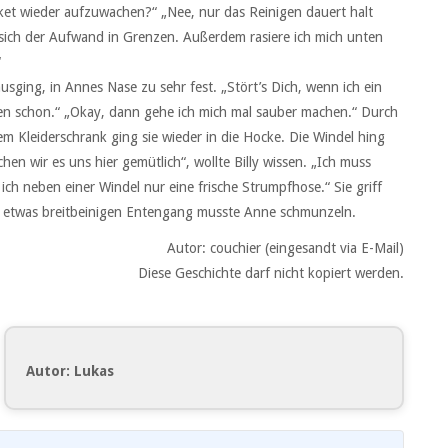
ket wieder aufzuwachen?“ „Nee, nur das Reinigen dauert halt
 sich der Aufwand in Grenzen. Außerdem rasiere ich mich unten
“
ausging, in Annes Nase zu sehr fest. „Stört’s Dich, wenn ich ein
schen schon.“ „Okay, dann gehe ich mich mal sauber machen.“ Durch
em Kleiderschrank ging sie wieder in die Hocke. Die Windel hing
en wir es uns hier gemütlich“, wollte Billy wissen. „Ich muss
ch neben einer Windel nur eine frische Strumpfhose.“ Sie griff
 etwas breitbeinigen Entengang musste Anne schmunzeln.
Autor: couchier (eingesandt via E-Mail)
Diese Geschichte darf nicht kopiert werden.
Autor: Lukas