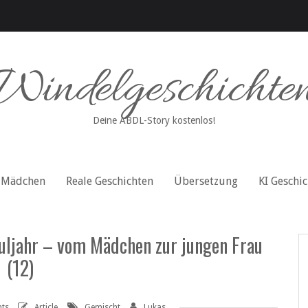
Windelgeschichte
Deine ABDL-Story kostenlos!
Mädchen
Reale Geschichten
Übersetzung
KI Geschi
huljahr – vom Mädchen zur jungen Frau
(12)
ts
Article
Gemischt
Lukas