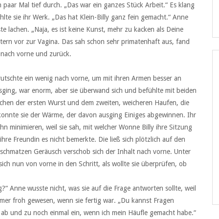
in paar Mal tief durch. „Das war ein ganzes Stück Arbeit.“ Es klang
lte sie ihr Werk. „Das hat Klein-Billy ganz fein gemacht.“ Anne
ste lachen. „Naja, es ist keine Kunst, mehr zu kacken als Deine
ntern vor zur Vagina. Das sah schon sehr primatenhaft aus, fand
 nach vorne und zurück.
tschte ein wenig nach vorne, um mit ihren Armen besser an
sging, war enorm, aber sie überwand sich und befühlte mit beiden
chen der ersten Wurst und dem zweiten, weicheren Haufen, die
 konnte sie der Wärme, der davon ausging Einiges abgewinnen. Ihr
ihn minimieren, weil sie sah, mit welcher Wonne Billy ihre Sitzung
 ihre Freundin es nicht bemerkte. Die ließ sich plötzlich auf den
em schmatzen Geräusch verschob sich der Inhalt nach vorne. Unter
sich nun von vorne in den Schritt, als wollte sie überprüfen, ob
g?“ Anne wusste nicht, was sie auf die Frage antworten sollte, weil
mmer froh gewesen, wenn sie fertig war. „Du kannst Fragen
ch ab und zu noch einmal ein, wenn ich mein Häufle gemacht habe.“