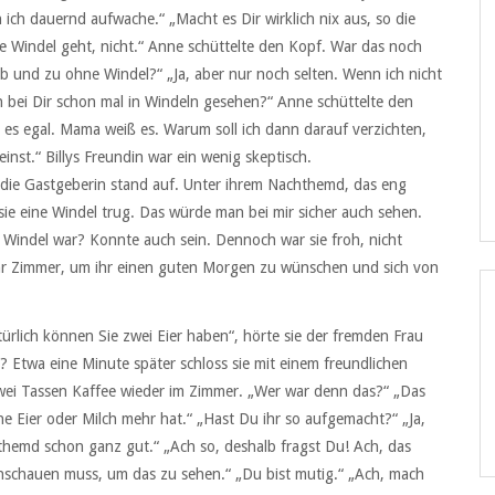
nn ich dauernd aufwache.“ „Macht es Dir wirklich nix aus, so die
ie Windel geht, nicht.“ Anne schüttelte den Kopf. War das noch
b und zu ohne Windel?“ „Ja, aber nur noch selten. Wenn ich nicht
ch bei Dir schon mal in Windeln gesehen?“ Anne schüttelte den
 es egal. Mama weiß es. Warum soll ich dann darauf verzichten,
nst.“ Billys Freundin war ein wenig skeptisch.
d die Gastgeberin stand auf. Unter ihrem Nachthemd, das eng
sie eine Windel trug. Das würde man bei mir sicher auch sehen.
ne Windel war? Konnte auch sein. Dennoch war sie froh, nicht
ihr Zimmer, um ihr einen guten Morgen zu wünschen und sich von
Natürlich können Sie zwei Eier haben“, hörte sie der fremden Frau
? Etwa eine Minute später schloss sie mit einem freundlichen
 zwei Tassen Kaffee wieder im Zimmer. „Wer war denn das?“ „Das
ne Eier oder Milch mehr hat.“ „Hast Du ihr so aufgemacht?“ „Ja,
hemd schon ganz gut.“ „Ach so, deshalb fragst Du! Ach, das
inschauen muss, um das zu sehen.“ „Du bist mutig.“ „Ach, mach