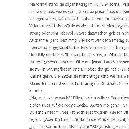
Manchmal stand sie sogar nackig im Flur und schrie „Pipi“ 
malte sich aus, wie es wäre, wenn sie jemand aus der Fam
verlegen waren, würden sich lautstark von ihr abwenden 
Vater irritiert. Luisa würde es vielleicht noch nicht regis
streng oder sehr liebevoll. Etwas dazwischen gab es nic
Ausnahme, ganz bestimmt! Vielleicht war der Samstag zu 
überwunden geglaubt hatte. Billy konnte sie ja schon ga
Und Billy machte es überhaupt nichts aus, in Windeln K
Hintern gesehen, aber es hätte nur jemand aus Versehen
sie nur in Strumpfhosen und BH bekleidet gerade ein Kle
Kabine geirrt. Sie hatten sie nicht ausgelacht, weil sie w
Klamotten an und verließ fluchtartig das Geschäft. Sie b
konnte.
„Na, auch schon wach?“ Billy riss sie aus ihrer Gedankenw
dicken Kuss auf die rechte Backe. „Guten Morgen.“ „Na, 
Du schon nass?“ „Nee, ist noch alles trocken. Wie ich Dir
liegen.“ „Aber Du hast im Schlaf in die Windel gemacht, o
„Ja, ist sogar noch ein bissle warm.“ Sie grinste. „Machst