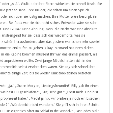
oder „A-A“. Giulia oder ihre Eltern wickelten sie schnell frisch. Sie
ilie jetzt so sähe. Ihre Brüder, die selten um einen Spruch
oder sich über sie lustig machen. Ihre Mutter wäre besorgt, ihr
trieren. Bei Rada war sie sich nicht sicher. Entweder wäre sie sehr
ht. Und Giulia? Keine Ahnung. Nein, die Nacht war eine absolute
anstrengend für sie, dass sich das wiederholte, was sie
nz schön herausfordern, aber das gestern war schon sehr speziell.
lamotten einkaufen zu gehen. Okay, niemand hat ihren dicken
 in die Kabine kommen müssen! Ihr war das einmal passiert, als
id anprobieren wollte. Zwei junge Mädels hatten sich in der
ahrscheinlich selbst erschrocken waren. Sie zog sich schnell ihre
rauchte einige Zeit, bis sie wieder Umkleidekabinen betreten
elt. „Ja.“ „Guten Morgen, Lieblingsfreundin!“ Billy gab ihr einen
wie hast Du geschlafen?“ „Gut, sehr gut.“ „Freut mich. Und bist
 prophezeit habe.“ „Macht ja nix, wir bleiben ja noch ein bisschen
der?“ „Würde mich nicht wundern.“ Sie griff sich in ihren Schritt.
 Du Dir eigentlich öfter im Schlaf in die Windel?“ „Fast jedes Mal.“