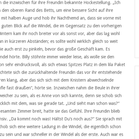
in die inzwischen für ihre Freundin bekannte Hockestellung. „Ich
 an den oberen Rand des Betts, um eine bessere Sicht auf ihre
s mit halben Auge und hob ihr Nachthemd an, dass sie vorne mit
 guten Blick auf die Windel, die im Gegensatz zu den vorherigen
ntern kam ihr noch breiter vor als sonst vor, aber das lag wohl
n kürzeren Abständen; es sollte wohl wirklich gleich so weit
 sie auch erst zu pinkeln, bevor das große Geschäft kam. Es
del hörte. Billy stöhnte immer wieder leise, als wolle sie den
ehr eindrucksvoll, als sich etwas Spitzes Platz in dem lila Paket
achtete sich die zurückhaltende Freundin das vor ihr entstehende
en klang, aber das sich sich mit dem Knistern abwechselnde
fle fast draußen“, hörte sie. Inzwischen nahm die Beule in ihrer
eicher zu sein, als es Anne von sich kannte, denn sie schob sich
glücklich mit dem, was sie gerade tat. „Und sieht man schon was?“
samten Zimmer breit, hatte sie das Gefühl. Ihre Freundin blieb
ensiv. „Da kommt noch was! Hältst Du’s noch aus?“ Sie sprach mit
chob sich eine weitere Ladung in die Windel, die eigentlich schon
u sein und war schneller in der Windel als der erste. Auch war es