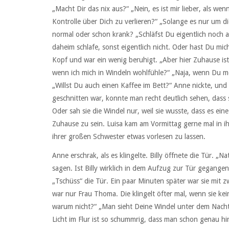
„Macht Dir das nix aus?“ „Nein, es ist mir lieber, als we
Kontrolle über Dich zu verlieren?“ „Solange es nur um d
normal oder schon krank? „Schläfst Du eigentlich noch a
daheim schlafe, sonst eigentlich nicht. Oder hast Du mi
Kopf und war ein wenig beruhigt. „Aber hier Zuhause ist
wenn ich mich in Windeln wohlfühle?“ „Naja, wenn Du mei
„Willst Du auch einen Kaffee im Bett?“ Anne nickte, un
geschnitten war, konnte man recht deutlich sehen, dass 
Oder sah sie die Windel nur, weil sie wusste, dass es ei
Zuhause zu sein. Luisa kam am Vormittag gerne mal in 
ihrer großen Schwester etwas vorlesen zu lassen.
Anne erschrak, als es klingelte. Billy öffnete die Tür. „
sagen. Ist Billy wirklich in dem Aufzug zur Tür gegangen
„Tschüss“ die Tür. Ein paar Minuten später war sie mit
war nur Frau Thoma. Die klingelt öfter mal, wenn sie kei
warum nicht?“ „Man sieht Deine Windel unter dem Nacht
Licht im Flur ist so schummrig, dass man schon genau h