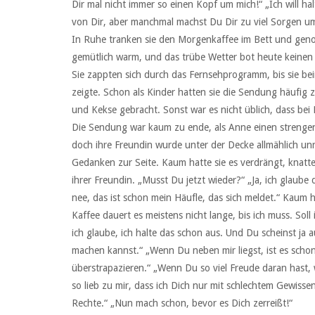
Dir mal nicht immer so einen Kopf um mich!“ „Ich will halt
von Dir, aber manchmal machst Du Dir zu viel Sorgen u
In Ruhe tranken sie den Morgenkaffee im Bett und genos
gemütlich warm, und das trübe Wetter bot heute keinen 
Sie zappten sich durch das Fernsehprogramm, bis sie be
zeigte. Schon als Kinder hatten sie die Sendung häufi
und Kekse gebracht. Sonst war es nicht üblich, dass be
Die Sendung war kaum zu ende, als Anne einen strengen
doch ihre Freundin wurde unter der Decke allmählich un
Gedanken zur Seite. Kaum hatte sie es verdrängt, knatte
ihrer Freundin. „Musst Du jetzt wieder?“ „Ja, ich glaube
nee, das ist schon mein Häufle, das sich meldet.“ Kaum 
Kaffee dauert es meistens nicht lange, bis ich muss. Sol
ich glaube, ich halte das schon aus. Und Du scheinst ja
machen kannst.“ „Wenn Du neben mir liegst, ist es schon
überstrapazieren.“ „Wenn Du so viel Freude daran hast,
so lieb zu mir, dass ich Dich nur mit schlechtem Gewiss
Rechte.“ „Nun mach schon, bevor es Dich zerreißt!“