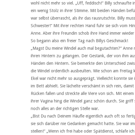
wohl nicht mehr so viel. „Uff, feddisch!“ Billy schnaufte 
ein wenig Stolz in ihrer Stimme. Mit beiden Händen befüh
war selbst überrascht, als ihr das rausrutschte. Billy mus
Schwester!“ Mit ihrer rechten Hand fuhr sie sich vom Hi
Anne. Aber ihre Freundin schob ihre Hand immer wieder
So begann also ein freier Tag nach Billys Geschmack!
„Magst Du meine Windel auch mal begutachten?“ Anne ru
ihren Hintern zu gelangen. Der Gestank, der von ihm au
Händen den Hintern. Sie bemerkte den Unterschied zwis
die Windel ordentlich ausbeulten. Wie schon am Freitag
Ekel war nicht mehr so ausgeprägt. Vielleicht konnte sie 
im Bett abhielt. Sie lächelte verschämt in sich rein, damit
Rücken fallen und streckte alle Viere von sich. Mit ein
ihrer Vagina hing die Windel ganz schön durch. Sie griff 
noch alles an der richtigen Stelle war.
„Bist Du nach Deinem Häufle eigentlich auch oft so ferti
sie sich darüber nie Gedanken gemacht hatte. Sie war i
stellen!“ „Wenn ich frei habe oder Spätdienst, schlafe i