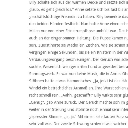
Billy schälte sich aus der warmen Decke und setzte sich 
glaub, es geht gleich los.“ Anne setzte sich bis fast bis
geschäftstüchtige Freundin zu haben. Billy bemerkte da
den beiden Händen festhielt. Nun hatte Anne einen sehr
Malen nur von einer Feinstrumpfhose umhüllt war. Der Hi
auch an der eingenommen Haltung. Die Pupse kamen nun i
sein. Zuerst hörte sie wieder ein Zischen. Wie sie schien
vergingen einige Sekunden, bis sie ein Knistern in der Win
Verdauungsvorgang beschleunigen. Der Geruch war schon s
suchte. Wesentlich weniger irritiert und angewidert betr
Sonntagswerk. Es war nun keine Musik, die in Annes Ohr
Stöhnen hatte etwas Harmonisches. „Ja, jetzt ist das Häu
Windel ein beträchtliches Ausmaß an. Ihre Wurst schien w
recht schnell rein. „Aahh, geschafft!“ Billy wirkte sehr 
„Genug“, gab Anne zurück. Der Geruch machte sich im ge
weiter in der Stellung und stöhnte noch einmal sehr int
gepresster Stimme. „Ja, ja.“ Mit einem sehr lauten Furz s
sehr voll war. Der zweite Schwung schien etwas weicher z