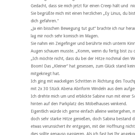
Gedacht, dass sie mich jetzt für einen Creep hält und 
Sie begrüßte mich mit einen herzlichen „Ey Linus, du bis
dich gefahren.“
„Ja ein bisschen Bewegung tut gut“ brachte ich nur her
lag mir noch sehr komisch im Magen.
Sie nahm ein Zeigefinger und berührte mich unterm Kinn.
Augen schauen musste. „Komm, wenn du fertig bist zu d
„Ich möchte nicht, dass du bei der Hitze nochmal den W
Boom! Das „Kleiner“ hat gesessen, zum Glück stand keine
mitgekriegt hat.
Ich ging mit wackeligen Schritten in Richtung des Touch
mit 2x 30 Stück Abena Abriform Windeln aus dem aufge
Ich drehte mich um und erblickte Sabine nun mit einer S
hinten auf den Parkplatz des Möbelhauses winkend.
Eigentlich würde ich gerne einfach alleine weitergehen
doch sehr starke Hitze genießen, doch Sabina bestand do
etwas verunsichert ihr entgegen, mit der Hoffnung nich
dies sollte genauso passieren. Als ich fast bei Ihr ange