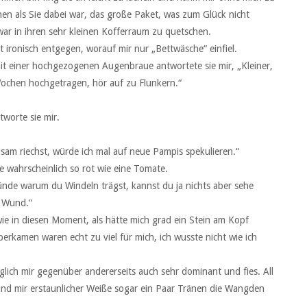
hen als Sie dabei war, das große Paket, was zum Glück nicht
war in ihren sehr kleinen Kofferraum zu quetschen.
ht ironisch entgegen, worauf mir nur „Bettwäsche“ einfiel.
mit einer hochgezogenen Augenbraue antwortete sie mir, „Kleiner,
Wochen hochgetragen, hör auf zu Flunkern.“
tworte sie mir.
ngsam riechst, würde ich mal auf neue Pampis spekulieren.“
e wahrscheinlich so rot wie eine Tomate.
ründe warum du Windeln trägst, kannst du ja nichts aber sehe
h Wund.“
wie in diesen Moment, als hätte mich grad ein Stein am Kopf
erkamen waren echt zu viel für mich, ich wusste nicht wie ich
glich mir gegenüber andererseits auch sehr dominant und fies. All
und mir erstaunlicher Weiße sogar ein Paar Tränen die Wangden