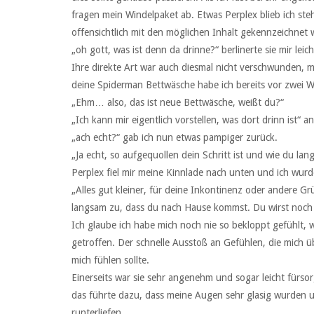
fragen mein Windelpaket ab. Etwas Perplex blieb ich ste
offensichtlich mit den möglichen Inhalt gekennzeichnet 
„oh gott, was ist denn da drinne?“ berlinerte sie mir leic
Ihre direkte Art war auch diesmal nicht verschwunden, 
deine Spiderman Bettwäsche habe ich bereits vor zwei 
„Ehm… also, das ist neue Bettwäsche, weißt du?“
„Ich kann mir eigentlich vorstellen, was dort drinn ist“ an
„ach echt?“ gab ich nun etwas pampiger zurück.
„Ja echt, so aufgequollen dein Schritt ist und wie du la
Perplex fiel mir meine Kinnlade nach unten und ich wurd
„Alles gut kleiner, für deine Inkontinenz oder andere G
langsam zu, dass du nach Hause kommst. Du wirst noc
Ich glaube ich habe mich noch nie so bekloppt gefühlt, 
getroffen. Der schnelle Ausstoß an Gefühlen, die mich üb
mich fühlen sollte.
Einerseits war sie sehr angenehm und sogar leicht fürsor
das führte dazu, dass meine Augen sehr glasig wurden 
runterliefen.