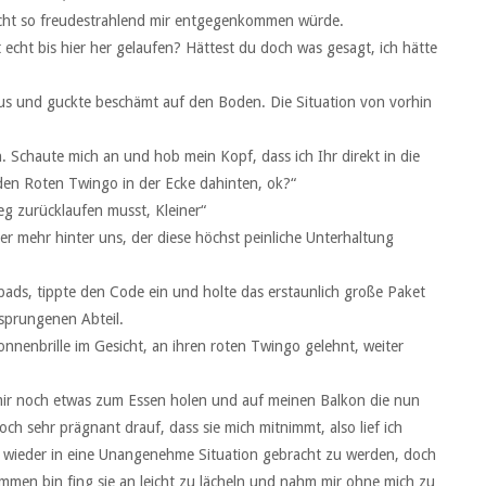
nicht so freudestrahlend mir entgegenkommen würde.
t echt bis hier her gelaufen? Hättest du doch was gesagt, ich hätte
aus und guckte beschämt auf den Boden. Die Situation von vorhin
 Schaute mich an und hob mein Kopf, dass ich Ihr direkt in die
en Roten Twingo in der Ecke dahinten, ok?“
eg zurücklaufen musst, Kleiner“
r mehr hinter uns, der diese höchst peinliche Unterhaltung
pads, tippte den Code ein und holte das erstaunlich große Paket
sprungenen Abteil.
onnenbrille im Gesicht, an ihren roten Twingo gelehnt, weiter
, mir noch etwas zum Essen holen und auf meinen Balkon die nun
ch sehr prägnant drauf, dass sie mich mitnimmt, also lief ich
t wieder in eine Unangenehme Situation gebracht zu werden, doch
kommen bin fing sie an leicht zu lächeln und nahm mir ohne mich zu