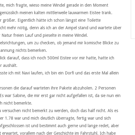
hte, mich fragte, wieso meine Windel gerade in den Moment
nüsslich meinen kalten mittlerweile lauwarmen Eistee trank.
 größer. Eigentlich hätte ich schon längst eine Toilette
icht mehr nötig, denn als ich an der Ampel stand und wartete über
 Natur freien Lauf und pieselte in meine Windel.
elsrichtungen, um zu checken, ob jemand mir komische Blicke zu
spannung nichts bemerken.
lick darauf, dass ich noch 500ml Eistee vor mir hatte, hatte ich
r aushält.
e ich mit Navi laufen, ich bin ein Dorfi und das erste Mal allein
 Personen die darauf warteten ihre Pakete abzuholen. 2 Personen
s war Sabine, die mir erst gar nicht aufgefallen ist, da sie nun ein
ch nicht bemerkte.
u versuchen nicht bemerkt zu werden, doch das half nicht. Als es
er 1.78 war und mich deutlich überragte, fertig war und sich
ufgeschlossen ist und bestimmt auch gerne und lange redet, aber
ht erwartet, vorallem nach der Geschichte im Fahrstuhl. Ich habe