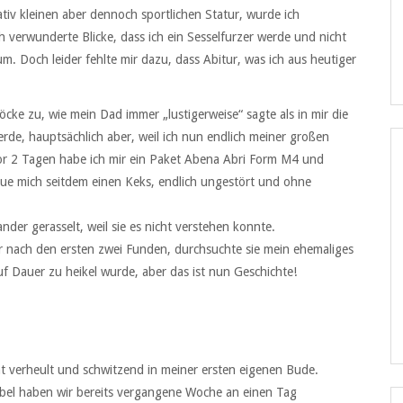
iv kleinen aber dennoch sportlichen Statur, wurde ich
 verwunderte Blicke, dass ich ein Sesselfurzer werde und nicht
m. Doch leider fehlte mir dazu, dass Abitur, was ich aus heutiger
cke zu, wie mein Dad immer „lustigerweise“ sagte als in mir die
erde, hauptsächlich aber, weil ich nun endlich meiner großen
r 2 Tagen habe ich mir ein Paket Abena Abri Form M4 und
eue mich seitdem einen Keks, endlich ungestört und ohne
der gerasselt, weil sie es nicht verstehen konnte.
er nach den ersten zwei Funden, durchsuchte sie mein ehemaliges
f Dauer zu heikel wurde, aber das ist nun Geschichte!
ht verheult und schwitzend in meiner ersten eigenen Bude.
öbel haben wir bereits vergangene Woche an einen Tag