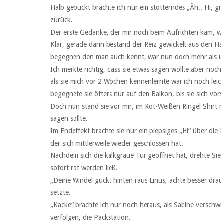
Halb gebückt brachte ich nur ein stotterndes „Äh.. Hi, g
zurück.
Der erste Gedanke, der mir noch beim Aufrichten kam, wa
Klar, gerade darin bestand der Reiz gewickelt aus den 
begegnen den man auch kennt, war nun doch mehr als 
Ich merkte richtig, dass sie etwas sagen wollte aber no
als sie mich vor 2 Wochen kennenlernte war ich noch l
begegnete sie öfters nur auf den Balkon, bis sie sich vors
Doch nun stand sie vor mir, im Rot-Weißen Ringel Shirt 
sagen sollte.
Im Endeffekt brachte sie nur ein piepsiges „Hi“ über di
der sich mittlerweile wieder geschlossen hat.
Nachdem sich die kalkgraue Tür geöffnet hat, drehte Sie
sofort rot werden ließ.
„Deine Windel guckt hinten raus Linus, achte besser dr
setzte.
„Kacke“ brachte ich nur noch heraus, als Sabine verschw
verfolgen, die Packstation.