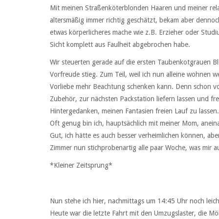
Mit meinen Straßenköterblonden Haaren und meiner relat
altersmäßig immer richtig geschätzt, bekam aber dennoch
etwas körperlicheres mache wie z.B. Erzieher oder Studiu
Sicht komplett aus Faulheit abgebrochen habe.
Wir steuerten gerade auf die ersten Taubenkotgrauen Blö
Vorfreude stieg. Zum Teil, weil ich nun alleine wohnen w
Vorliebe mehr Beachtung schenken kann. Denn schon vo
Zubehör, zur nächsten Packstation liefern lassen und fr
Hintergedanken, meinen Fantasien freien Lauf zu lassen.
Oft genug bin ich, hauptsächlich mit meiner Mom, aneinan
Gut, ich hätte es auch besser verheimlichen können, ab
Zimmer nun stichprobenartig alle paar Woche, was mir au
*Kleiner Zeitsprung*
Nun stehe ich hier, nachmittags um 14:45 Uhr noch leic
Heute war die letzte Fahrt mit den Umzugslaster, die M