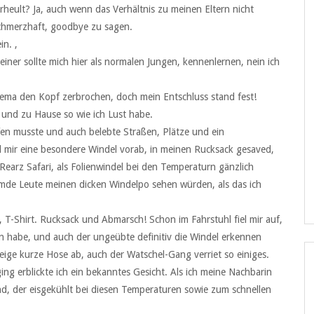
heult? Ja, auch wenn das Verhältnis zu meinen Eltern nicht
schmerzhaft, goodbye zu sagen.
in. ‚
iner sollte mich hier als normalen Jungen, kennenlernen, nein ich
Thema den Kopf zerbrochen, doch mein Entschluss stand fest!
 und zu Hause so wie ich Lust habe.
fen musste und auch belebte Straßen, Plätze und ein
d mir eine besondere Windel vorab, in meinen Rucksack gesaved,
 Rearz Safari, als Folienwindel bei den Temperaturn gänzlich
remde Leute meinen dicken Windelpo sehen würden, als das ich
r, T-Shirt. Rucksack und Abmarsch! Schon im Fahrstuhl fiel mir auf,
en habe, und auch der ungeübte definitiv die Windel erkennen
beige kurze Hose ab, auch der Watschel-Gang verriet so einiges.
ng erblickte ich ein bekanntes Gesicht. Als ich meine Nachbarin
and, der eisgekühlt bei diesen Temperaturen sowie zum schnellen