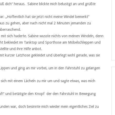
rüß dich“ heraus. Sabine blickte mich belustigt an und grüßte
r: „Hoffentlich hat sie jetzt nicht meine Windel bemerkt“
Haus zu gehen, aber nach nicht mal 2 Minuten jemanden zu
überraschend.
ch mit sich haderte. Sabine wusste nichts von meinen Windeln, denn
eicht bekleidet im Tanktop und Sporthose am Möbelschleppen und
tellte und ihre Hilfe anbot.
mit kurzer Latzhose gekleidet und überlegt wohl gerade, was sie
e Lippen und ging an mir vorbei, um in den Fahrstuhl zu gelangen
 sich mit einem Lächeln zu mir um und sagte etwas, was mich
auf!“ und betätigte den Knopf der den Fahrstuhl in Bewegung
unden war, doch besinnte mich wieder mein eigentliches Ziel zu