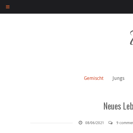
Skip
to
content
Gemischt
Jungs
Neues Leb
08/06/2021
9 commen