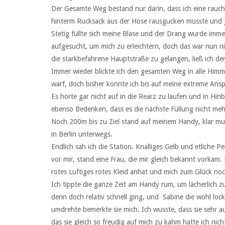
Der Gesamte Weg bestand nur darin, dass ich eine rauc
hinterm Rucksack aus der Hose rausgucken musste und ge
Stetig füllte sich meine Blase und der Drang wurde immer
aufgesucht, um mich zu erleichtern, doch das war nun n
die starkbefahrene Hauptstraße zu gelangen, ließ ich der
Immer wieder blickte ich den gesamten Weg in alle Himm
warf, doch bisher konnte ich bis auf meine extreme An
Es hörte gar nicht auf in die Rearz zu laufen und in Hinb
ebenso Bedenken, dass es die nächste Füllung nicht meh
Noch 200m bis zu Ziel stand auf meinem Handy, klar musst
in Berlin unterwegs.
Endlich sah ich die Station. Knalliges Gelb und etliche
vor mir, stand eine Frau, die mir gleich bekannt vorkam. E
rotes Luftiges rotes Kleid anhat und mich zum Glück no
Ich tippte die ganze Zeit am Handy rum, um lächerlich z
denn doch relativ schnell ging, und Sabine die wohl lock
umdrehte bemerkte sie mich. Ich wusste, dass sie sehr a
das sie gleich so freudig auf mich zu kahm hatte ich nic