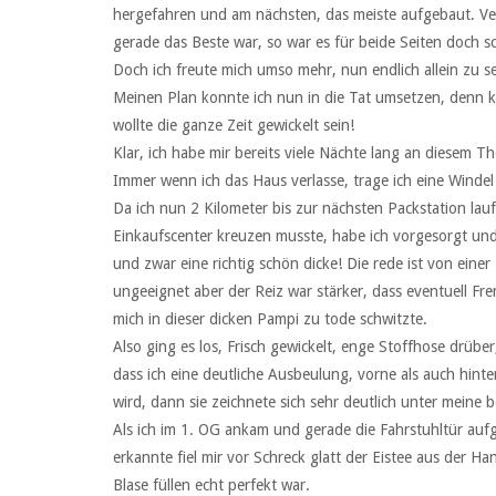
hergefahren und am nächsten, das meiste aufgebaut. Ver
gerade das Beste war, so war es für beide Seiten doch 
Doch ich freute mich umso mehr, nun endlich allein zu se
Meinen Plan konnte ich nun in die Tat umsetzen, denn ke
wollte die ganze Zeit gewickelt sein!
Klar, ich habe mir bereits viele Nächte lang an diesem 
Immer wenn ich das Haus verlasse, trage ich eine Windel
Da ich nun 2 Kilometer bis zur nächsten Packstation lau
Einkaufscenter kreuzen musste, habe ich vorgesorgt un
und zwar eine richtig schön dicke! Die rede ist von einer
ungeeignet aber der Reiz war stärker, dass eventuell F
mich in dieser dicken Pampi zu tode schwitzte.
Also ging es los, Frisch gewickelt, enge Stoffhose drübe
dass ich eine deutliche Ausbeulung, vorne als auch hint
wird, dann sie zeichnete sich sehr deutlich unter meine 
Als ich im 1. OG ankam und gerade die Fahrstuhltür aufgi
erkannte fiel mir vor Schreck glatt der Eistee aus der H
Blase füllen echt perfekt war.