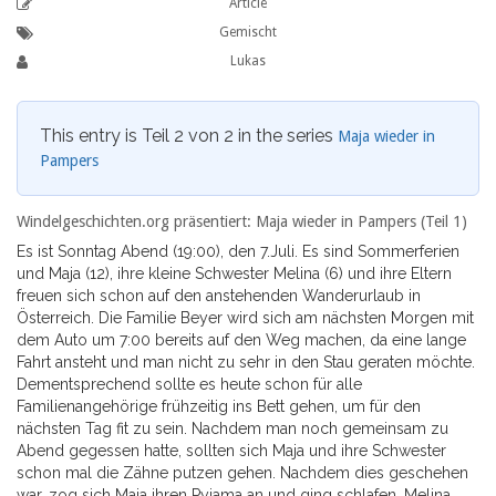
Article
Gemischt
Lukas
This entry is Teil 2 von 2 in the series
Maja wieder in
Pampers
Windelgeschichten.org präsentiert: Maja wieder in Pampers (Teil 1)
Es ist Sonntag Abend (19:00), den 7.Juli. Es sind Sommerferien
und Maja (12), ihre kleine Schwester Melina (6) und ihre Eltern
freuen sich schon auf den anstehenden Wanderurlaub in
Österreich. Die Familie Beyer wird sich am nächsten Morgen mit
dem Auto um 7:00 bereits auf den Weg machen, da eine lange
Fahrt ansteht und man nicht zu sehr in den Stau geraten möchte.
Dementsprechend sollte es heute schon für alle
Familienangehörige frühzeitig ins Bett gehen, um für den
nächsten Tag fit zu sein. Nachdem man noch gemeinsam zu
Abend gegessen hatte, sollten sich Maja und ihre Schwester
schon mal die Zähne putzen gehen. Nachdem dies geschehen
war, zog sich Maja ihren Pyjama an und ging schlafen. Melina