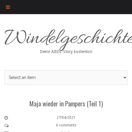
Skip
Windelgeschicht
to
content
Deine ABDL-Story kostenlos!
Maja wieder in Pampers (Teil 1)
27/04/2021
6 comments