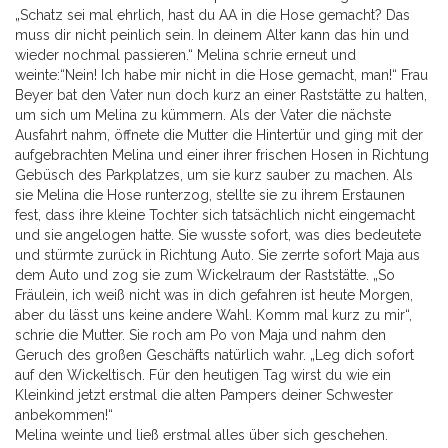
„Schatz sei mal ehrlich, hast du AA in die Hose gemacht? Das
muss dir nicht peinlich sein. In deinem Alter kann das hin und
wieder nochmal passieren.“ Melina schrie erneut und
weinte:“Nein! Ich habe mir nicht in die Hose gemacht, man!“ Frau
Beyer bat den Vater nun doch kurz an einer Raststätte zu halten,
um sich um Melina zu kümmern. Als der Vater die nächste
Ausfahrt nahm, öffnete die Mutter die Hintertür und ging mit der
aufgebrachten Melina und einer ihrer frischen Hosen in Richtung
Gebüsch des Parkplatzes, um sie kurz sauber zu machen. Als
sie Melina die Hose runterzog, stellte sie zu ihrem Erstaunen
fest, dass ihre kleine Tochter sich tatsächlich nicht eingemacht
und sie angelogen hatte. Sie wusste sofort, was dies bedeutete
und stürmte zurück in Richtung Auto. Sie zerrte sofort Maja aus
dem Auto und zog sie zum Wickelraum der Raststätte. „So
Fräulein, ich weiß nicht was in dich gefahren ist heute Morgen,
aber du lässt uns keine andere Wahl. Komm mal kurz zu mir“,
schrie die Mutter. Sie roch am Po von Maja und nahm den
Geruch des großen Geschäfts natürlich wahr. „Leg dich sofort
auf den Wickeltisch. Für den heutigen Tag wirst du wie ein
Kleinkind jetzt erstmal die alten Pampers deiner Schwester
anbekommen!“
Melina weinte und ließ erstmal alles über sich geschehen.