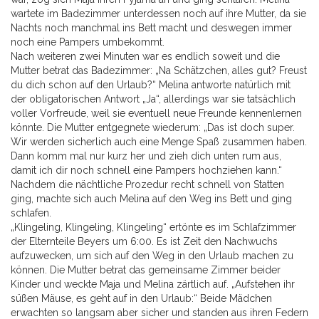
wartete im Badezimmer unterdessen noch auf ihre Mutter, da sie
Nachts noch manchmal ins Bett macht und deswegen immer
noch eine Pampers umbekommt.
Nach weiteren zwei Minuten war es endlich soweit und die
Mutter betrat das Badezimmer: „Na Schätzchen, alles gut? Freust
du dich schon auf den Urlaub?“ Melina antworte natürlich mit
der obligatorischen Antwort „Ja“, allerdings war sie tatsächlich
voller Vorfreude, weil sie eventuell neue Freunde kennenlernen
könnte. Die Mutter entgegnete wiederum: „Das ist doch super.
Wir werden sicherlich auch eine Menge Spaß zusammen haben.
Dann komm mal nur kurz her und zieh dich unten rum aus,
damit ich dir noch schnell eine Pampers hochziehen kann.“
Nachdem die nächtliche Prozedur recht schnell von Statten
ging, machte sich auch Melina auf den Weg ins Bett und ging
schlafen.
„Klingeling, Klingeling, Klingeling“ ertönte es im Schlafzimmer
der Elternteile Beyers um 6:00. Es ist Zeit den Nachwuchs
aufzuwecken, um sich auf den Weg in den Urlaub machen zu
können. Die Mutter betrat das gemeinsame Zimmer beider
Kinder und weckte Maja und Melina zärtlich auf. „Aufstehen ihr
süßen Mäuse, es geht auf in den Urlaub:“ Beide Mädchen
erwachten so langsam aber sicher und standen aus ihren Federn