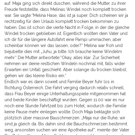
auf. Maja ging sich direkt duschen, während die Mutter zu ihrer
Freude feststellte, dass Melinas Windel noch komplett trocken
war. Sie sagte:“Melina Hase, das ist ja super. Dich scheinen wir ja
rechtzeitig für den Urlaub komplett trocken bekommen zu
haben. Das ist schon die vierte Nacht in Folge, in der die gleiche
Windel trocken geblieben ist. Eigentlich wollten dein Vater und
ich dir für die längere Autofahrt eine Pampi ummachen, aber
scheinbar können wir das lassen, oder?“ Melina war froh und
bejubelte dies mit „Juhu, ja bitte. Ich brauche keine Windelm
mehr.“ Die Mutter antwortete:“Okay, alles klar. Zur Sicherheit
nehmen wir deine restlichen Windeln nochmal mit, falls wider
Erwarten ein Unfall geschieht. Aber solange du trocken bleibst,
gehen wir das kleine Risiko ein.“
Endlich war es dann soweit und Familie Beyer fuhr los in
Richtung Österreich. Die Fahrt verging dadurch relativ schnell,
dass Frau Beyer einige Unterhaltungsspiele mitgenommen hat
und beide Kinder beschäftigt wurden. Gegen 11:00 war es nur
noch eine Stunde Fahrtzeit bis zum Hotel, wodurch die Familie
keine Pause mehr einlegen wollte. Doch Maja beklagte sich
plötzlich über massive Bauschmerzen. „Maja nur die Ruhe, wir
sind ja gleich da. Bis dahin sind die Bauchschmerzen bestimmt
weg, ansonsten suchen wir eine Apotheke auf“, meinte der Vater.