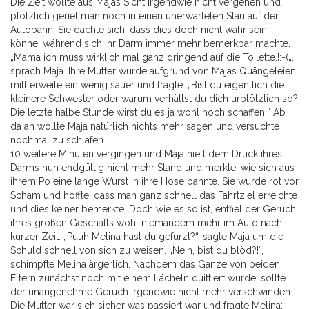
Die Zeit wollte aus Majas Sicht irgendwie nicht vergehen und
plötzlich geriet man noch in einen unerwarteten Stau auf der
Autobahn. Sie dachte sich, dass dies doch nicht wahr sein
könne, während sich ihr Darm immer mehr bemerkbar machte.
„Mama ich muss wirklich mal ganz dringend auf die Toilette.!:-(„,
sprach Maja. Ihre Mutter wurde aufgrund von Majas Quängeleien
mittlerweile ein wenig sauer und fragte: „Bist du eigentlich die
kleinere Schwester oder warum verhältst du dich urplötzlich so?
Die letzte halbe Stunde wirst du es ja wohl noch schaffen!“ Ab
da an wollte Maja natürlich nichts mehr sagen und versuchte
nochmal zu schlafen.
10 weitere Minuten vergingen und Maja hielt dem Druck ihres
Darms nun endgültig nicht mehr Stand und merkte, wie sich aus
ihrem Po eine lange Wurst in ihre Hose bahnte. Sie wurde rot vor
Scham und hoffte, dass man ganz schnell das Fahrtziel erreichte
und dies keiner bemerkte. Doch wie es so ist, entfiel der Geruch
ihres großen Geschäfts wohl niemandem mehr im Auto nach
kurzer Zeit. „Puuh Melina hast du gefurzt?“, sagte Maja um die
Schuld schnell von sich zu weisen. „Nein, bist du blöd?!“,
schimpfte Melina ärgerlich. Nachdem das Ganze von beiden
Eltern zunächst noch mit einem Lächeln quittiert wurde, sollte
der unangenehme Geruch irgendwie nicht mehr verschwinden.
Die Mutter war sich sicher was passiert war und fragte Melina: