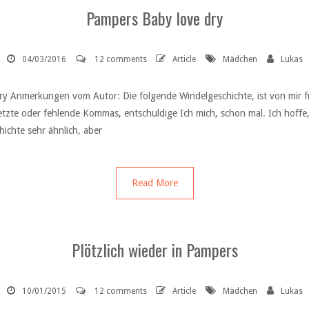
Pampers Baby love dry
04/03/2016
12 comments
Article
Mädchen
Lukas
y Anmerkungen vom Autor: Die folgende Windelgeschichte, ist von mir fre
etzte oder fehlende Kommas, entschuldige Ich mich, schon mal. Ich hoffe, 
ichte sehr ähnlich, aber
Read More
Plötzlich wieder in Pampers
10/01/2015
12 comments
Article
Mädchen
Lukas