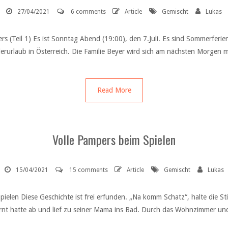
27/04/2021
6 comments
Article
Gemischt
Lukas
s (Teil 1) Es ist Sonntag Abend (19:00), den 7.Juli. Es sind Sommerferie
erurlaub in Österreich. Die Familie Beyer wird sich am nächsten Morgen
Read More
Volle Pampers beim Spielen
15/04/2021
15 comments
Article
Gemischt
Lukas
pielen Diese Geschichte ist frei erfunden. „Na komm Schatz“, halte die 
fernt hatte ab und lief zu seiner Mama ins Bad. Durch das Wohnzimmer 