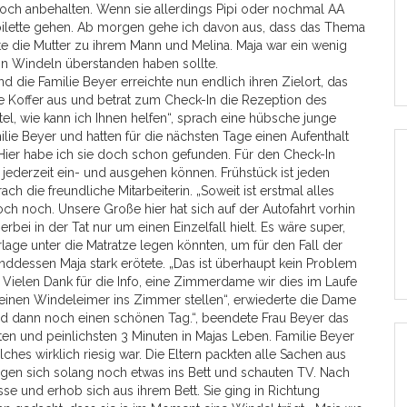
 noch anbehalten. Wenn sie allerdings Pipi oder nochmal AA
 Toilette gehen. Ab morgen gehe ich davon aus, dass das Thema
te die Mutter zu ihrem Mann und Melina. Maja war ein wenig
 in Windeln überstanden haben sollte.
d die Familie Beyer erreichte nun endlich ihren Zielort, das
ie Koffer aus und betrat zum Check-In die Rezeption des
l, wie kann ich Ihnen helfen“, sprach eine hübsche junge
ilie Beyer und hatten für die nächsten Tage einen Aufenthalt
r. Hier habe ich sie doch schon gefunden. Für den Check-In
 jederzeit ein- und ausgehen können. Frühstück ist jeden
h die freundliche Mitarbeiterin. „Soweit ist erstmal alles
och noch. Unsere Große hier hat sich auf der Autofahrt vorhin
rbei in der Tat nur um einen Einzelfall hielt. Es wäre super,
lage unter die Matratze legen könnten, um für den Fall der
renddessen Maja stark erötete. „Das ist überhaupt kein Problem
. Vielen Dank für die Info, eine Zimmerdame wir dies im Laufe
 einen Windeleimer ins Zimmer stellen“, erwiederte die Dame
und dann noch einen schönen Tag.“, beendete Frau Beyer das
en und peinlichsten 3 Minuten in Majas Leben. Familie Beyer
es wirklich riesig war. Die Eltern packten alle Sachen aus
agen sich solang noch etwas ins Bett und schauten TV. Nach
sse und erhob sich aus ihrem Bett. Sie ging in Richtung