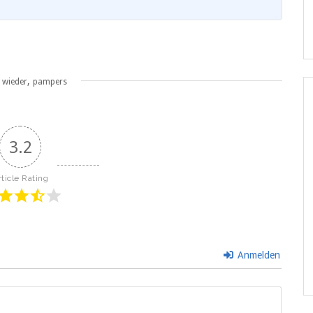
,
wieder
pampers
3.2
rticle Rating
Anmelden