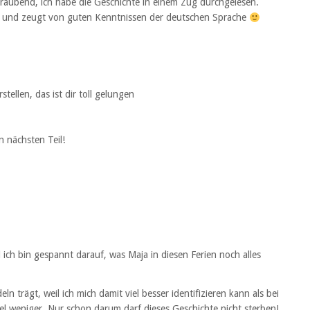
aubend, ich habe die Geschichte in einem Zug durchgelesen.
ch und zeugt von guten Kenntnissen der deutschen Sprache
tellen, das ist dir toll gelungen
 nächsten Teil!
ich bin gespannt darauf, was Maja in diesen Ferien noch alles
 trägt, weil ich mich damit viel besser identifizieren kann als bei
iel weniger. Nur schon darum darf dieses Geschichte nicht sterben!