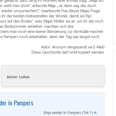
an gedacht, dass sie ja im Moment eine Windel trägt. „Maja wo
 das sieht man doch“, antworte Maja. „Ja, dann sag das doch.
nd wieder umzumachen?“, beantworte Frau Beyer Majas Frage.
e ihr die beiden Klebestreifen der Windel, damit sie Pipi
urz auf den Boden“, wies Majas Mutter sie an, um ihr die noch
as Badezimmer verließen, machten sich alle
 welchem man noch eine kleine Wanderung zur Almhütte machen
ihre Pampers noch anbehalten, denn der Tag war längst noch
Autor: Anonym (eingesandt via E-Mail)
Diese Geschichte darf nicht kopiert werden.
Autor: Lukas
der in Pampers
Maja wieder in Pampers (Teil 1)