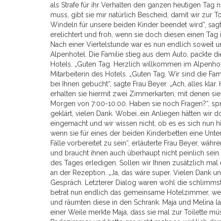
als Strafe für ihr Verhalten den ganzen heutigen Tag
muss, gibt sie mir natürlich Bescheid, damit wir zur
Windeln für unsere beiden Kinder beendet wird“, sag
erelichtert und froh, wenn sie doch diesen einen Tag
Nach einer Viertelstunde war es nun endlich soweit un
Alpenhotel. Die Familie stieg aus dem Auto, packte d
Hotels. „Guten Tag. Herzlich willkommen im Alpenhote
Mitarbeiterin des Hotels. „Guten Tag. Wir sind die Fam
bei Ihnen gebucht“, sagte Frau Beyer. „Ach, alles kla
erhalten sie hiermit zwei Zimmerkarten, mit denen sie
Morgen von 7:00-10:00. Haben sie noch Fragen?“, sprac
geklärt, vielen Dank. Wobei…ein Anliegen hätten wir d
eingemacht und wir wissen nicht, ob es es sich nun hie
wenn sie für eines der beiden Kinderbetten eine Unter
Fälle vorbereitet zu sein“, erläuterte Frau Beyer, wäh
und braucht ihnen auch überhaupt nicht peinlich sein
des Tages erledigen. Sollen wir Ihnen zusätzlich mal
an der Rezeption. „Ja, das wäre super. Vielen Dank 
Gespräch. Letzterer Dialog waren wohl die schlimmst
betrat nun endlich das gemeinsame Hotelzimmer, welch
und räumten diese in den Schrank. Maja und Melina l
einer Weile merkte Maja, dass sie mal zur Toilette mü