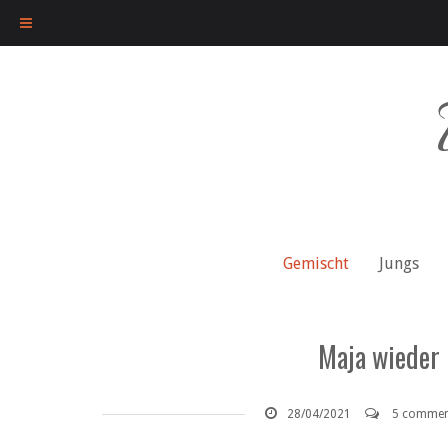
Skip
to
content
Gemischt
Jungs
Maja wieder 
28/04/2021
5 commen