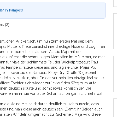
der in Pampers
rs (2)
fentlichen Wickeltisch, um nun zum ersten Mal seit dem
jas Mutter öffnete zunächst ihre dreckige Hose und zog ihren
und Intimbereich zu säubern. Als sie Maja mit den
e sie zunächst die schmutzigen Klamotten im Mülleimer, da man
nn für Maja der schlimmste Teil der Wickelprozedur: Frau
as Pampers, faltete diese aus und lag sie unter Majas Po.
g ein, bevor sie die Pampers Baby-Dry (Größe 7) gekonnt
definitiv zu klein, aber für das vermeintlich einzige Mal sollte
e ältere Tochter sich wieder zurück auf den Weg zum Auto,
nen deutlich spürte und somit etwas komisch lief. Die
geborenen nahm sie vor lauter Scham schon gar nicht mehr wahr,
nn die kleine Melina dadurch deutlich zu schmunzeln, dass
te und man diese auch deutlich sah. „Damit ihr Beiden auch
as alten Windeln umgemacht zur Sicherheit. Maja wird diese