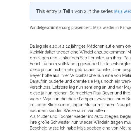
This entry is Teil 1 von 2 in the series
Maja wie
Windelgeschichten.org präsentiert: Maja wieder in Pampe
Da lag sie also…als 12 jähriges Mädchen auf einem öf
Kleinkindalter wieder eine Windel anzubekommen. Ma
dreckigen und stinkenden Slip herunter, um ihren Po 
Feuchttüchern vollständig gesäubert hatte, entsorgt
diese ja nun nicht mehr gebruchen könnte. Dann bega
Beyer holte aus ihrer Wickeltasche nun eine von Melin
Daraufhin puderte und cremte sie Maja noch ein weni
verschloss. Letztere lag nun sehr eng an und war Maja 
diese ja nun reichen. So machten Frau Beyer und ihr
wobei Maja nun die dicke Pampers zwischen ihren Bei
irritierten Blicke einer jungen Mutter mit ihrem Neu
nachdem sie den Wickelraum verließen.
Als Mutter und Tochter wieder ins Auto stiegen, bega
ihre große Schwester nun wieder Windeln tragen muss
Bescheid wisst: Ich habe Maja soeben eine von Melin