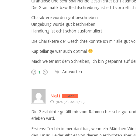
Grandiose und sehr spannende Geschichte! Echt atember
Die Grammatik bzw Rechtschreibung ist echt vortreffli
Charaktere wurden gut beschrieben
Umgebung wurde gut beschrieben
Handlung ist echt schön ausformuliert
Die Charaktere der Geschichte konnte ich mir alle gut vors
Kapitellänge war auch optimal
Mach weiter mit dem Schreiben, ich bin gespannt auf den
Antworten
1
Nati
Gast
31/05/2021 17:45
Die Geschichte gefällt mir vom Rahmen her sehr gut und 
erleben wird.
Erstens: Ich bin immer dankbar, wenn ein Mädchen Windeln
den Jungs. Leider gibt es von diesen Geschichten aber v