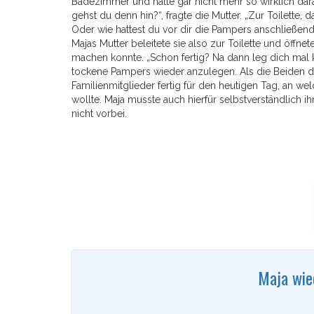
Badezimmer und hatte gar nicht mehr so wirklich dar
gehst du denn hin?“, fragte die Mutter. „Zur Toilette,
Oder wie hattest du vor dir die Pampers anschließe
Majas Mutter beleitete sie also zur Toilette und öffnet
machen konnte. „Schon fertig? Na dann leg dich mal k
tockene Pampers wieder anzulegen. Als die Beiden d
Familienmitglieder fertig für den heutigen Tag, an
wollte. Maja musste auch hierfür selbstverständlich 
nicht vorbei.
Maja wie