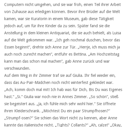
Computern nicht umgehen, und sie war froh, einen Teil ihrer Arbeit
von Zuhause aus erledigen können. Bevor ihre Brüder auf die Welt
kamen, war sie Kuratorin in einem Museum, gab diese Tätigkeit
jedoch auf, um für ihre Kinder da zu sein. Später fand sie die
Anstellung in dem kleinen Antiquariat, die sie auch behielt, als Luisa
auf die Welt gekommen war. „Ich geh nochmal duschen, bevor das
Essen beginnt“, drehte sich Anne zur Tür. „Herrje, ich muss mich ja
auch noch zurecht machen“, entfuhr es Bettina. „Am Hochzeitstag
kann man das schon mal machen“, gab Anne zurück und war
verschwunden.
Auf dem Weg in ihr Zimmer traf sie auf Giulia. Ihr fiel wieder ein,
dass das Au-Pair-Mädchen noch nicht winterfest gekleidet war.
„Ach, komm doch mal mit! Ich hab was für Dich, Bis Du was Eigenes
hast.“ „Si.“ Giulia war noch nie in Annes Zimmer. „So schön“, stieß
sie begeistert aus. „Ja, ich fühle mich sehr wohl hier.“ Sie öffnete
ihren Kleiderschrank. „Möchtest Du ein paar Strumpfhosen?“
„Strumpf-osen?“ Sie schien das Wort nicht zu kennen, aber Anne
kannte das italienische nicht. „Tights? Collants?“ „Ah, calze!“ „Okay,