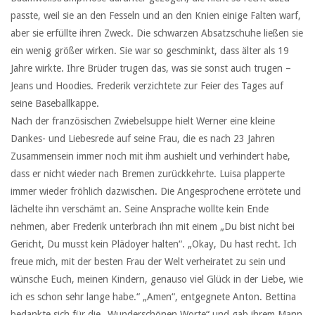
passte, weil sie an den Fesseln und an den Knien einige Falten warf,
aber sie erfüllte ihren Zweck. Die schwarzen Absatzschuhe ließen sie
ein wenig größer wirken. Sie war so geschminkt, dass älter als 19
Jahre wirkte. Ihre Brüder trugen das, was sie sonst auch trugen –
Jeans und Hoodies. Frederik verzichtete zur Feier des Tages auf
seine Baseballkappe.
Nach der französischen Zwiebelsuppe hielt Werner eine kleine
Dankes- und Liebesrede auf seine Frau, die es nach 23 Jahren
Zusammensein immer noch mit ihm aushielt und verhindert habe,
dass er nicht wieder nach Bremen zurückkehrte. Luisa plapperte
immer wieder fröhlich dazwischen. Die Angesprochene errötete und
lächelte ihn verschämt an. Seine Ansprache wollte kein Ende
nehmen, aber Frederik unterbrach ihn mit einem „Du bist nicht bei
Gericht, Du musst kein Plädoyer halten“. „Okay, Du hast recht. Ich
freue mich, mit der besten Frau der Welt verheiratet zu sein und
wünsche Euch, meinen Kindern, genauso viel Glück in der Liebe, wie
ich es schon sehr lange habe.“ „Amen“, entgegnete Anton. Bettina
bedankte sich für die „Wunderschönen Worte“ und gab ihrem Mann