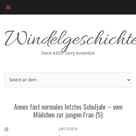
Skip
Windelgeschicht
to
content
Deine ABDL-Story kostenlos!
Annes fast normales letztes Schuljahr – vom
Mädchen zur jungen Frau (5)
24/12/2016