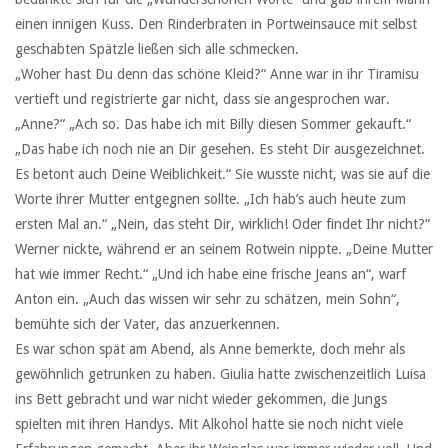
einen innigen Kuss. Den Rinderbraten in Portweinsauce mit selbst
geschabten Spätzle ließen sich alle schmecken.
„Woher hast Du denn das schöne Kleid?“ Anne war in ihr Tiramisu
vertieft und registrierte gar nicht, dass sie angesprochen war.
„Anne?“ „Ach so. Das habe ich mit Billy diesen Sommer gekauft.“
„Das habe ich noch nie an Dir gesehen. Es steht Dir ausgezeichnet.
Es betont auch Deine Weiblichkeit.“ Sie wusste nicht, was sie auf die
Worte ihrer Mutter entgegnen sollte. „Ich hab’s auch heute zum
ersten Mal an.“ „Nein, das steht Dir, wirklich! Oder findet Ihr nicht?“
Werner nickte, während er an seinem Rotwein nippte. „Deine Mutter
hat wie immer Recht.“ „Und ich habe eine frische Jeans an“, warf
Anton ein. „Auch das wissen wir sehr zu schätzen, mein Sohn“,
bemühte sich der Vater, das anzuerkennen.
Es war schon spät am Abend, als Anne bemerkte, doch mehr als
gewöhnlich getrunken zu haben. Giulia hatte zwischenzeitlich Luisa
ins Bett gebracht und war nicht wieder gekommen, die Jungs
spielten mit ihren Handys. Mit Alkohol hatte sie noch nicht viele