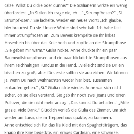
calze. Willst Du dicke oder dünne?“ Die Sizilianerin wirkte ein wenig
überfordert. „In Sizilen ich trage nie, eh…“ „Strumpfhosen?“ „Si,
Strumpf-osen.“ Sie lächelte. Wieder ein neues Wort! „Ich glaube,
hier brauchst Du sie. Unsere Winter sind sehr kalt. Ich habe fast
immer Strumpfhosen an. Zum Beweis krempelte sie ihr linkes
Hosenbein bis über das Knie hoch und zupfte an der Strumpfhose.
„Sie geben mir warm.“ Giulia nickte. Anne drückte ihr ein paar
Baumwollstrumpfhosen und ein paar blickdichte Strumpfhosen aus
ihrem reichhaltigen Fundus in die Hand. „Vielleicht sind sie Dir ein
bisschen zu groß, aber fürs erste sollten sie ausreichen. Wir können
ja, wenn Du nach Weihnachten wieder hier bist, zusammen
einkaufen gehen.“ „Si.“ Giulia nickte wieder. Anne war sich nicht
sicher, ob sie alles verstand. Sie gab ihr noch zwei Jeans und einen
Pullover, die sie nicht mehr anzog. „Das kannst Du behalten.“ „Mille
grazie, viele Dank.“ Glücklich verließ die Giulia das Zimmer, um sich
wieder um Luisa, die im Treppenhaus quäkte, zu kümmern.
Anne entschied sich für das lila Kleid mit den Spaghettiträgern, das
knapp ihre Knie bedeckte, ein graues Cardigan, eine schwarze,