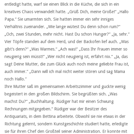
entledigt hatte, warf sie einen Blick in die Küche, die sich in ein
kreatives Chaos verwandelt hatte. „Grüß Dich, meine Große!“ „Hallo
Papa.“ Sie umarmten sich. Sie hatten immer ein sehr inniges
Verhältnis zueinander. „Wie lange wütest Du denn schon rum?“
„Och, zwei Stunden, mehr nicht. Hast Du schon Hunger?“ „Ja, sehr.“
Vier Töpfe standen auf dem Herd, und der Backofen lief auch. „Was
gibt’s denn?“ „Was Warmes.“ „Ach was!“ „Dass Ihr Frauen immer so
neugierig sein müsst!“ „Wer nicht neugierig ist, erfährt nix.“ „Ja, das
sagt Deine Mutter, die zum Glück auch noch meine geliebte Frau ist,
auch immer.“ „Dann will ich mal nicht weiter stören und sag Mama
noch Hallo.“
Ihre Mutter saß im gemeinsamen Arbeitszimmer und guckte wenig
begeistert in den großen Bildschirm. Sie begrüßten sich. „Was
machst Du?“ „Buchhaltung. Rüdiger hat mir einen Schwung
Rechnungen mitgegeben.“ Rüdiger war der Besitzer des
Antiquariats, in dem Bettina arbeitete. Obwohl sie nie etwas in der
Richtung gelernt, sondern Kunstgeschichte studiert hatte, erledigte
sie für ihren Chef den Großteil seiner Administration. Er konnte mit