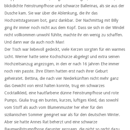
blickdichte Feinstrumpfhose und schwarze Ballerinas, als sie aus der
Dusche kam. Sie war über die Ablenkung, die ihr das
Hochzeitstagsessen bot, ganz dankbar. Der Nachmittag mit Billy
ging ihr immer noch nicht aus dem Kopf. Dass sie sich in der Windel
nicht vollkommen unwohl fühlte, machte ihr ein wenig zu schaffen.
Und dann war da auch noch Max!
Der Tisch war liebevoll gedeckt, viele Kerzen sorgten für ein warmes
Licht. Werner hatte seine Kochschürze abgelegt und extra seinen
Hochzeitsanzug angezogen, in den er nach 16 Jahren Ehe immer
noch rein passte. Ihre Eltern hatten erst nach ihrer Geburt
geheiratet. Bettina, die nach vier Niederkünften nicht mehr ganz
das Gewicht von einst halten konnte, trug ein schwarzes
Cocktailkleid, eine hautfarbene dünne Feinstrumpfhose und rote
Pumps. Giulia trug ein buntes, kurzes, luftiges Kleid, das sowohl
vom Stoff als auch vom Blumenmuster her eher für den
sizilianischen Sommer geeignet war als für den deutschen Winter.
Aber sie hatte Annes Rat beherzt und eine schwarze
Baumwollstrumpfhose darunter gezogen, die nicht so recht dazu