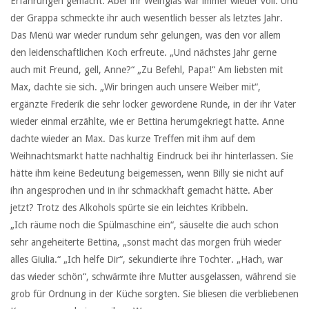
Erfahrungen gemacht. Aber ihr Weinglas war immer wieder voll. Und
der Grappa schmeckte ihr auch wesentlich besser als letztes Jahr.
Das Menü war wieder rundum sehr gelungen, was den vor allem
den leidenschaftlichen Koch erfreute. „Und nächstes Jahr gerne
auch mit Freund, gell, Anne?“ „Zu Befehl, Papa!“ Am liebsten mit
Max, dachte sie sich. „Wir bringen auch unsere Weiber mit“,
ergänzte Frederik die sehr locker gewordene Runde, in der ihr Vater
wieder einmal erzählte, wie er Bettina herumgekriegt hatte. Anne
dachte wieder an Max. Das kurze Treffen mit ihm auf dem
Weihnachtsmarkt hatte nachhaltig Eindruck bei ihr hinterlassen. Sie
hätte ihm keine Bedeutung beigemessen, wenn Billy sie nicht auf
ihn angesprochen und in ihr schmackhaft gemacht hätte. Aber
jetzt? Trotz des Alkohols spürte sie ein leichtes Kribbeln.
„Ich räume noch die Spülmaschine ein“, säuselte die auch schon
sehr angeheiterte Bettina, „sonst macht das morgen früh wieder
alles Giulia.“ „Ich helfe Dir“, sekundierte ihre Tochter. „Hach, war
das wieder schön“, schwärmte ihre Mutter ausgelassen, während sie
grob für Ordnung in der Küche sorgten. Sie bliesen die verbliebenen