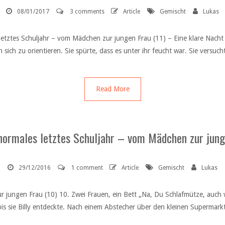
08/01/2017
3 comments
Article
Gemischt
Lukas
letztes Schuljahr – vom Mädchen zur jungen Frau (11) – Eine klare Nacht
 sich zu orientieren. Sie spürte, dass es unter ihr feucht war. Sie versu
Read More
normales letztes Schuljahr – vom Mädchen zur jung
29/12/2016
1 comment
Article
Gemischt
Lukas
r jungen Frau (10) 10. Zwei Frauen, ein Bett „Na, Du Schlafmütze, auch
 bis sie Billy entdeckte. Nach einem Abstecher über den kleinen Supermar