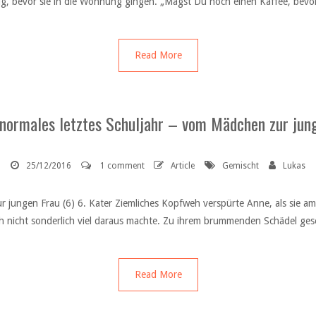
nnig, bevor sie in die Wohnung gingen. „Magst Du noch einen Kaffee, bevo
Read More
 normales letztes Schuljahr – vom Mädchen zur jung
25/12/2016
1 comment
Article
Gemischt
Lukas
r jungen Frau (6) 6. Kater Ziemliches Kopfweh verspürte Anne, als sie 
 sich nicht sonderlich viel daraus machte. Zu ihrem brummenden Schädel gese
Read More