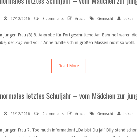
 normales letztes Schuljahr – vom Mädchen zur jung
27/12/2016
3 comments
Article
Gemischt
Lukas
r jungen Frau (8) 8. Anprobe für Fortgeschrittene Am Bahnhof waren die 
e, der Zug wird voll.“ Anne fühlte sich in großen Massen nicht so wohl. „
Read More
 normales letztes Schuljahr – vom Mädchen zur jung
26/12/2016
2 comments
Article
Gemischt
Lukas
 jungen Frau 7. Too much information! „Da bist Du ja!“ Billy stand schon 