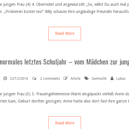
r jungen Frau (4) 4. Überredet und angewurzelt „So, willst Du auch mal 
 „Probieren kostet nix!“ Billy schaute ihre ungläubige Freundin herausfo
Read More
 normales letztes Schuljahr – vom Mädchen zur jung
22/12/2016
2 comments
Article
Gemischt
Lukas
 jungen Frau (3) 3. Frauengeheimnisse Warm eingepackt verließ Anne das 
arten kam, Geburt dorthin gezogen; Anne hatte also dort fast ihre ganze 
Read More