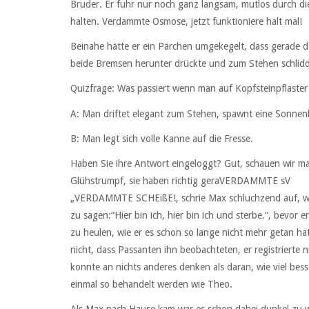
Bruder. Er fuhr nur noch ganz langsam, mutlos durch di
halten. Verdammte Osmose, jetzt funktioniere halt mal!
Beinahe hätte er ein Pärchen umgekegelt, dass gerade da
beide Bremsen herunter drückte und zum Stehen schlidd
Quizfrage: Was passiert wenn man auf Kopfsteinpflaster
A: Man driftet elegant zum Stehen, spawnt eine Sonnenbr
B: Man legt sich volle Kanne auf die Fresse.
Haben Sie ihre Antwort eingeloggt? Gut, schauen wir mal
Glühstrumpf, sie haben richtig geraVERDAMMTE sV
„VERDAMMTE SCHEißE!, schrie Max schluchzend auf, wie 
zu sagen:“Hier bin ich, hier bin ich und sterbe.“, bevo
zu heulen, wie er es schon so lange nicht mehr getan hatt
nicht, dass Passanten ihn beobachteten, er registrierte 
konnte an nichts anderes denken als daran, wie viel besse
einmal so behandelt werden wie Theo.