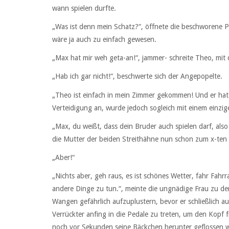
wann spielen durfte.
„Was ist denn mein Schatz?“, öffnete die beschworene P
wäre ja auch zu einfach gewesen.
„Max hat mir weh geta-an!“, jammer- schreite Theo, mit
„Hab ich gar nicht!“, beschwerte sich der Angepopelte.
„Theo ist einfach in mein Zimmer gekommen! Und er ha
Verteidigung an, wurde jedoch sogleich mit einem einzi
„Max, du weißt, dass dein Bruder auch spielen darf, also 
die Mutter der beiden Streithähne nun schon zum x-ten
„Aber!“
„Nichts aber, geh raus, es ist schönes Wetter, fahr Fa
andere Dinge zu tun.“, meinte die ungnädige Frau zu de
Wangen gefährlich aufzuplustern, bevor er schließlich a
Verrückter anfing in die Pedale zu treten, um den Kopf 
noch vor Sekunden seine Bäckchen herunter geflossen wa