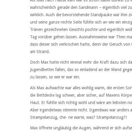
Als Max nach Hause kam war es schon dabei dunkel zu 
wahrscheinlich gerade den Sandmann – eigentlich viel 
wirklich. Auch die bevorstehende Standpauke war ihm zie
und seine ganze rechte Seite fühlte sich an wie ein ein
Tränen gezeichneten Gesichts pochte und eigentlich wollt
Tag vorüber gehen lassen. Ausnahmsweise war Theo mal n
dass dieser sich verkrochen hatte, denn der Geruch von
am Strand.
Doch Max hatte nicht einmal mehr die Kraft dazu sich dar
Jugendbettes fallen, das so einladend an der Wand gegen
zu lassen, so wie er war ein.
Als Max aufwachte war alles wohlig warm, die ersten Son
die Bettdecke lag schwer, aber sicher, auf Maxens Körpe
Haut. Er fühlte sich richtig wohl und wäre am liebsten n
Aber irgendetwas stimmte nicht. Irgendwas war anders a
Strampelanzug, che- ne warte, was? Strampelanzug?!
Max öffnete ungläubig die Augen, während er sich aufset