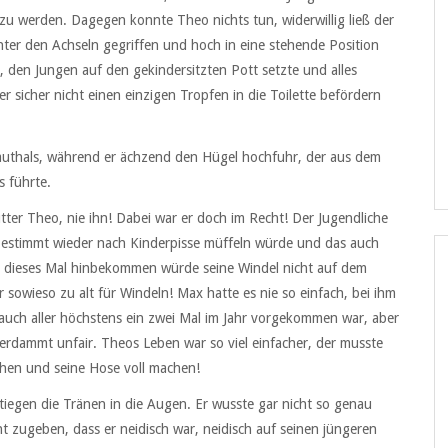
zu werden. Dagegen konnte Theo nichts tun, widerwillig ließ der
nter den Achseln gegriffen und hoch in eine stehende Position
den Jungen auf den gekindersitzten Pott setzte und alles
r sicher nicht einen einzigen Tropfen in die Toilette befördern
thals, während er ächzend den Hügel hochfuhr, der aus dem
s führte.
tter Theo, nie ihn! Dabei war er doch im Recht! Der Jugendliche
bestimmt wieder nach Kinderpisse müffeln würde und das auch
es dieses Mal hinbekommen würde seine Windel nicht auf dem
r sowieso zu alt für Windeln! Max hatte es nie so einfach, bei ihm
 auch aller höchstens ein zwei Mal im Jahr vorgekommen war, aber
rdammt unfair. Theos Leben war so viel einfacher, der musste
hen und seine Hose voll machen!
tiegen die Tränen in die Augen. Er wusste gar nicht so genau
ht zugeben, dass er neidisch war, neidisch auf seinen jüngeren