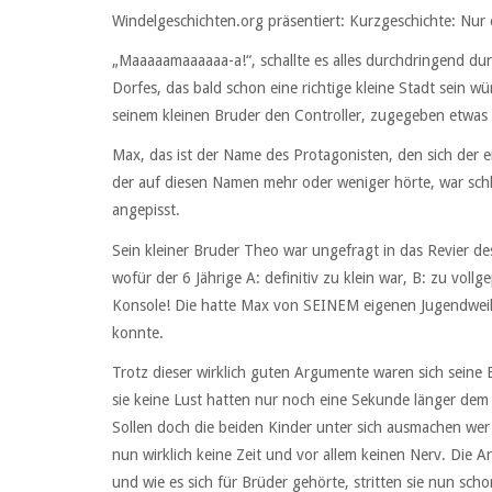
Windelgeschichten.org präsentiert: Kurzgeschichte: Nur 
„Maaaaamaaaaaa-a!“, schallte es alles durchdringend du
Dorfes, das bald schon eine richtige kleine Stadt sein 
seinem kleinen Bruder den Controller, zugegeben etwa
Max, das ist der Name des Protagonisten, den sich der e
der auf diesen Namen mehr oder weniger hörte, war schl
angepisst.
Sein kleiner Bruder Theo war ungefragt in das Revier de
wofür der 6 Jährige A: definitiv zu klein war, B: zu vol
Konsole! Die hatte Max von SEINEM eigenen Jugendweihe
konnte.
Trotz dieser wirklich guten Argumente waren sich seine El
sie keine Lust hatten nur noch eine Sekunde länger de
Sollen doch die beiden Kinder unter sich ausmachen wer
nun wirklich keine Zeit und vor allem keinen Nerv. Die A
und wie es sich für Brüder gehörte, stritten sie nun sc