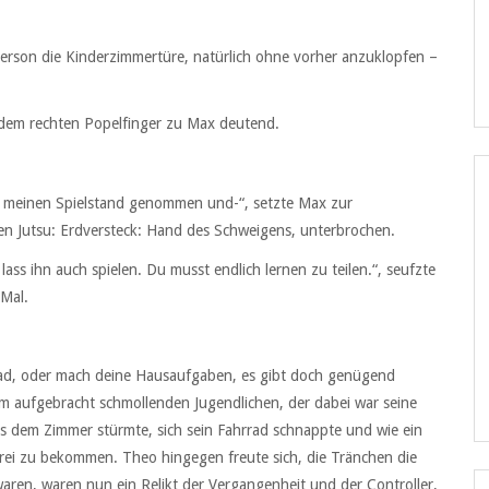
erson die Kinderzimmertüre, natürlich ohne vorher anzuklopfen –
 dem rechten Popelfinger zu Max deutend.
t meinen Spielstand genommen und-“, setzte Max zur
gen Jutsu: Erdversteck: Hand des Schweigens, unterbrochen.
lass ihn auch spielen. Du musst endlich lernen zu teilen.“, seufzte
 Mal.
hrrad, oder mach deine Hausaufgaben, es gibt doch genügend
m aufgebracht schmollenden Jugendlichen, der dabei war seine
us dem Zimmer stürmte, sich sein Fahrrad schnappte und wie ein
frei zu bekommen. Theo hingegen freute sich, die Tränchen die
ren, waren nun ein Relikt der Vergangenheit und der Controller,