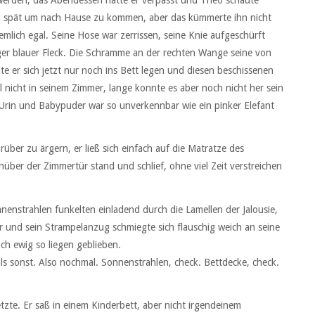
werden, das Abendessen hatte er verpasst und Theo schaute
zu spät um nach Hause zu kommen, aber das kümmerte ihn nicht
mlich egal. Seine Hose war zerrissen, seine Knie aufgeschürft
ziger blauer Fleck. Die Schramme an der rechten Wange seine von
e er sich jetzt nur noch ins Bett legen und diesen beschissenen
icht in seinem Zimmer, lange konnte es aber noch nicht her sein
 Urin und Babypuder war so unverkennbar wie ein pinker Elefant
über zu ärgern, er ließ sich einfach auf die Matratze des
über der Zimmertür stand und schlief, ohne viel Zeit verstreichen
nenstrahlen funkelten einladend durch die Lamellen der Jalousie,
r und sein Strampelanzug schmiegte sich flauschig weich an seine
och ewig so liegen geblieben.
ls sonst. Also nochmal. Sonnenstrahlen, check. Bettdecke, check.
zte. Er saß in einem Kinderbett, aber nicht irgendeinem