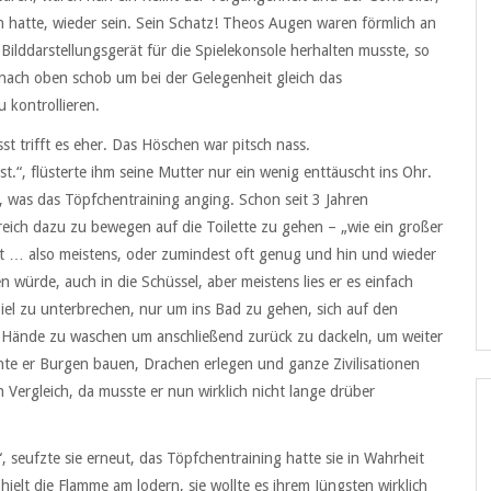
 hatte, wieder sein. Sein Schatz! Theos Augen waren förmlich an
Bilddarstellungsgerät für die Spielekonsole herhalten musste, so
 nach oben schob um bei der Gelegenheit gleich das
 kontrollieren.
st trifft es eher. Das Höschen war pitsch nass.
.“, flüsterte ihm seine Mutter nur ein wenig enttäuscht ins Ohr.
d, was das Töpfchentraining anging. Schon seit 3 Jahren
reich dazu zu bewegen auf die Toilette zu gehen – „wie ein großer
ft … also meistens, oder zumindest oft genug und hin und wieder
n würde, auch in die Schüssel, aber meistens lies er es einfach
Spiel zu unterbrechen, nur um ins Bad zu gehen, sich auf den
e Hände zu waschen um anschließend zurück zu dackeln, um weiter
nnte er Burgen bauen, Drachen erlegen und ganze Zivilisationen
Vergleich, da musste er nun wirklich nicht lange drüber
, seufzte sie erneut, das Töpfchentraining hatte sie in Wahrheit
ielt die Flamme am lodern, sie wollte es ihrem Jüngsten wirklich