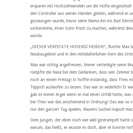
ersparen mit Hochziehwindeln um die Hüfte eingeschult 
den Controller aus seinen Händen gleiten, während er u
gezwungen wurde, bevor seine Mama ihn ins Bad führte, 
vorbereitete, ihren Sohn frisch zu machen, während diese
würde.
„DIESER VERFICKTE HOSENSCHEIßER!“, fluchte Max lau
Neubaugebiet und in den mittelalterlichen Kern des Orte
Max war richtig angefressen. Immer verteidigte seine Mu
rümpfte die Nase bei dem Gedanken, dass sein Zimmer 
noch an einem Freitag! Er hoffte inständig, dass Theo 
Teppich auslaufen zu lassen. Das war so widerlich! Er wa
gab es immer Ärger wenn er mal einen Unfall hatte, was
bei Theo war das anscheinend in Ordnung! Das war so ve
nur den ganzen Tag spielen, Maxens Sachen kaputt mac
Dem Jungen, der eben noch wie wild gestrampelt hatte s
warum, das heißt, er wusste es doch, aber er konnte nic