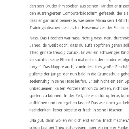
den sein Bruder ihm soeben aus seinen Händen entrissen
den ausrangierten Computerbildschirm gefesselt, der als 
dass er gar nicht bemerkte, wie seine Mama sein T-Shirt
Trainingshöschen des letzten Hosenmatzes der Familie zu
Nass. Das Höschen war nass, richtig nass, nein, durchnäs
„Theo, du weißt doch, dass du aufs Töpfchen gehen sollst
Theo grinste freudig zurück. Er war ein schwieriges Kin
versuchten seine Eltern ihn mal mehr oder minder erfolg
Junge“. Das klappte auch, zumindest fürs große Geschä
pullerte der Junge, der nun bald in die Grundschule gehe
seelenruhig in seine Hose laufen. Er sah nicht ein sein 
unbequemen, kalten Porzellanthron zu setzen, nicht di
spielen zu können. In der Zeit, die er dafür opferte, ko
aufblühen und untergehen lassen! Das war doch gar kein 
nachdenken, lieber pieselte er frech in seine Höschen.
„Na gut, dann wollen wir dich erst einmal frisch machen,“
schon fast bei Theo aufgegeben, aber ein innerer Funke h