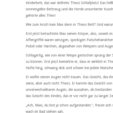
Kinderbett, das war definitiv Theos Schlafplatz! Das hell
sonnengelbe Bettzeug und die Horde unsortierter Kuschel
gehörte alles Theo!
Wie zum Arsch kam Max denn in Theos Bett? Und warum k
Erst jetzt betrachtete Max seinen Körper, also, soweit 
Affengriffel waren winzigen, speckigen Patschehändchen 
Pickel oder Härchen, abgesehen von Wimpern und Auge
Schlagartig, wie von einer Wespe gestochen sprang der S
zu können. Erst jetzt bemerkte er, dass er wirklich in 
Hüfte hing, schwang dick und schwer bei jedem Watschelsc
Er wollte seinen Augen nicht trauen. Das Gesicht, das ih
seine, aber auch nicht Theos. Er kannte das Gesicht von
unverwechselbaren Augen, die aussahen, als bestünden s
das Gesicht des Kindes, das er vor nicht gar zu langer Z
„Ach, Maxi, du bist ja schon aufgestanden.“, freute sic
wach im Bad stehen sah.