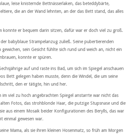
blaue, leise knisternde Bettnässerlaken, das beteddybärte,
tiere, die an der Wand lehnten, an der das Bett stand, das alles
onnte er bequem darin sitzen, dafür war er doch viel zu groß.
es der babyblaue Strampelanzug zuließ. Seine pubertierenden
gewichen, sein Gesicht fühlte sich rund und weich an, nicht ein
nbrauen, konnte er spüren.
echsjährige auf und raste ins Bad, um sich im Spiegel anschauen
Theos Bett gelegen haben musste, denn die Windel, die um seine
hritt, den er tätigte, hin und her.
n im viel zu hoch angebrachten Spiegel anstarrte war nicht das
 alten Fotos, das strohblonde Haar, die putzige Stupsnase und die
ie aus einem Mosaik beider Konfigurationen des Berylls, das war
eit einmal gewesen war.
h seine Mama, als sie ihren kleinen Hosenmatz, so früh am Morgen