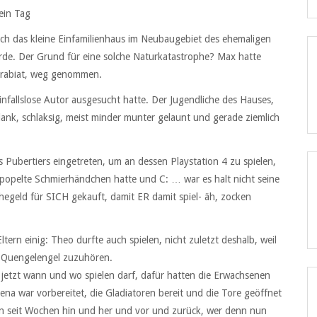
ein Tag
rch das kleine Einfamilienhaus im Neubaugebiet des ehemaligen
würde. Der Grund für eine solche Naturkatastrophe? Max hatte
s rabiat, weg genommen.
infallslose Autor ausgesucht hatte. Der Jugendliche des Hauses,
ank, schlaksig, meist minder munter gelaunt und gerade ziemlich
s Pubertiers eingetreten, um an dessen Playstation 4 zu spielen,
lgepopelte Schmierhändchen hatte und C: … war es halt nicht seine
geld für SICH gekauft, damit ER damit spiel- äh, zocken
tern einig: Theo durfte auch spielen, nicht zuletzt deshalb, weil
m Quengelengel zuzuhören.
 jetzt wann und wo spielen darf, dafür hatten die Erwachsenen
rena war vorbereitet, die Gladiatoren bereit und die Tore geöffnet
hon seit Wochen hin und her und vor und zurück, wer denn nun