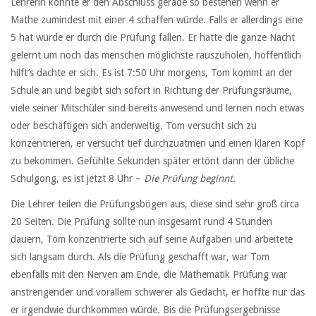
Lehrerin könnte er den Abschluss gerade so bestehen wenn er
Mathe zumindest mit einer 4 schaffen würde. Falls er allerdings eine
5 hat würde er durch die Prüfung fallen. Er hatte die ganze Nacht
gelernt um noch das menschen möglichste rauszuholen, hoffentlich
hilft’s dachte er sich. Es ist 7:50 Uhr morgens, Tom kommt an der
Schule an und begibt sich sofort in Richtung der Prüfungsräume,
viele seiner Mitschüler sind bereits anwesend und lernen noch etwas
oder beschäftigen sich anderweitig. Tom versucht sich zu
konzentrieren, er versucht tief durchzuatmen und einen klaren Kopf
zu bekommen. Gefühlte Sekunden später ertönt dann der übliche
Schulgong, es ist jetzt 8 Uhr –
Die Prüfung beginnt.
Die Lehrer teilen die Prüfungsbögen aus, diese sind sehr groß circa
20 Seiten. Die Prüfung sollte nun insgesamt rund 4 Stunden
dauern, Tom konzentrierte sich auf seine Aufgaben und arbeitete
sich langsam durch. Als die Prüfung geschafft war, war Tom
ebenfalls mit den Nerven am Ende, die Mathematik Prüfung war
anstrengender und vorallem schwerer als Gedacht, er hoffte nur das
er irgendwie durchkommen würde. Bis die Prüfungsergebnisse