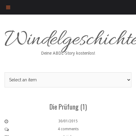
Skip
Windelgeschicht
to
content
Deine ABDL-Story kostenlos!
Die Prüfung (1)
30/01/2015
4 comments