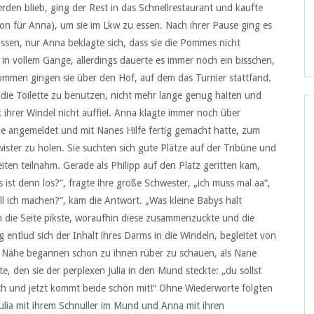
den blieb, ging der Rest in das Schnellrestaurant und kaufte
on für Anna), um sie im Lkw zu essen. Nach ihrer Pause ging es
nässen, nur Anna beklagte sich, dass sie die Pommes nicht
in vollem Gange, allerdings dauerte es immer noch ein bisschen,
kommen gingen sie über den Hof, auf dem das Turnier stattfand.
 die Toilette zu benutzen, nicht mehr lange genug halten und
k ihrer Windel nicht auffiel. Anna klagte immer noch über
rde angemeldet und mit Nanes Hilfe fertig gemacht hatte, zum
ster zu holen. Sie suchten sich gute Plätze auf der Tribüne und
eiten teilnahm. Gerade als Philipp auf den Platz geritten kam,
st denn los?“, fragte ihre große Schwester, „ich muss mal aa“,
l ich machen?“, kam die Antwort. „Was kleine Babys halt
n die Seite pikste, woraufhin diese zusammenzuckte und die
g entlud sich der Inhalt ihres Darms in die Windeln, begleitet von
r Nähe begannen schon zu ihnen rüber zu schauen, als Nane
te, den sie der perplexen Julia in den Mund steckte: „du sollst
ich und jetzt kommt beide schön mit!“ Ohne Wiederworte folgten
ulia mit ihrem Schnuller im Mund und Anna mit ihren