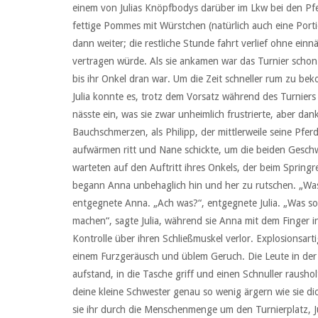
einem von Julias Knöpfbodys darüber im Lkw bei den Pfer
fettige Pommes mit Würstchen (natürlich auch eine Porti
dann weiter; die restliche Stunde fahrt verlief ohne ein
vertragen würde. Als sie ankamen war das Turnier schon 
bis ihr Onkel dran war. Um die Zeit schneller rum zu be
Julia konnte es, trotz dem Vorsatz während des Turniers
nässte ein, was sie zwar unheimlich frustrierte, aber dan
Bauchschmerzen, als Philipp, der mittlerweile seine Pfe
aufwärmen ritt und Nane schickte, um die beiden Geschwi
warteten auf den Auftritt ihres Onkels, der beim Springr
begann Anna unbehaglich hin und her zu rutschen. „Was i
entgegnete Anna. „Ach was?“, entgegnete Julia. „Was sol
machen“, sagte Julia, während sie Anna mit dem Finger i
Kontrolle über ihren Schließmuskel verlor. Explosionsarti
einem Furzgeräusch und üblem Geruch. Die Leute in de
aufstand, in die Tasche griff und einen Schnuller raushol
deine kleine Schwester genau so wenig ärgern wie sie d
sie ihr durch die Menschenmenge um den Turnierplatz, J