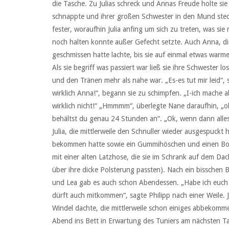
die Tasche. Zu Julias schreck und Annas Freude holte si
schnappte und ihrer großen Schwester in den Mund steck
fester, woraufhin Julia anfing um sich zu treten, was si
noch halten konnte außer Gefecht setzte. Auch Anna, di
geschmissen hatte lachte, bis sie auf einmal etwas warm
Als sie begriff was passiert war ließ sie ihre Schwester 
und den Tränen mehr als nahe war. „Es-es tut mir leid“,
wirklich Anna!“, begann sie zu schimpfen. „I-ich mache all
wirklich nicht!“ „Hmmmm“, überlegte Nane daraufhin, „ok
behältst du genau 24 Stunden an“. „Ok, wenn dann alles
Julia, die mittlerweile den Schnuller wieder ausgespuckt
bekommen hatte sowie ein Gummihöschen und einen Body
mit einer alten Latzhose, die sie im Schrank auf dem D
über ihre dicke Polsterung passten). Nach ein bissche
und Lea gab es auch schon Abendessen. „Habe ich euch s
dürft auch mitkommen“, sagte Philipp nach einer Weile. J
Windel dachte, die mittlerweile schon einiges abbekomm
Abend ins Bett in Erwartung des Tuniers am nächsten T