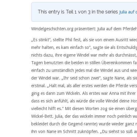
This entry is Teil 1 von 3 in the series
Julia auf
Windelgeschichten.org präsentiert: Julia auf dem Pferdeh
„Es stinkt“, stellte Phil fest, als sie von einem Ausritt
mehr halten, es kam einfach so“, sagte sie als Entschuldi
nichts dazu, ihre eigene Windel war mehr als durchnäss
Tagen benutzten die beiden in stillen Übereinkommen fa
einfach zu umständlich jedes mal die Windel aus und wied
der Windel war. „Ihr seid schon zwei“, sagte Nane, als si
erstmal. „Halt mal, als aller erstes werden die Pferde ve
ging es dann zum Wickeln. Als erstes war Anna mit ihrer 
dass es sich anfühlt, als würde die volle Windel deine H
vielleicht hilft es.“ Mit diesen Worten zog sie einen 
Wickel-Bett. Julia, der das wickeln immer noch peinlich 
bekleidet durch die Gegend rannte) wurde wieder ganz 
ihn von Nane im Schnitt zuknöpfen. „Du siehst so süß au