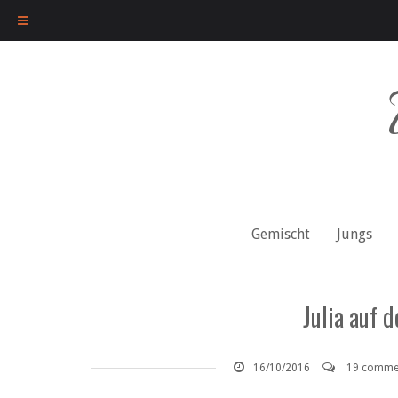
Skip
to
content
Gemischt
Jungs
Julia auf 
16/10/2016
19 comme