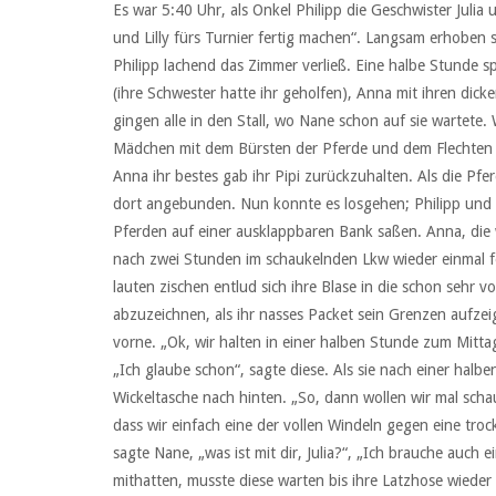
Es war 5:40 Uhr, als Onkel Philipp die Geschwister Juli
und Lilly fürs Turnier fertig machen“. Langsam erhoben 
Philipp lachend das Zimmer verließ. Eine halbe Stunde sp
(ihre Schwester hatte ihr geholfen), Anna mit ihren dic
gingen alle in den Stall, wo Nane schon auf sie wartete
Mädchen mit dem Bürsten der Pferde und dem Flechten 
Anna ihr bestes gab ihr Pipi zurückzuhalten. Als die Pfe
dort angebunden. Nun konnte es losgehen; Philipp und 
Pferden auf einer ausklappbaren Bank saßen. Anna, die 
nach zwei Stunden im schaukelnden Lkw wieder einmal fe
lauten zischen entlud sich ihre Blase in die schon sehr v
abzuzeichnen, als ihr nasses Packet sein Grenzen aufzeigt
vorne. „Ok, wir halten in einer halben Stunde zum Mitta
„Ich glaube schon“, sagte diese. Als sie nach einer hal
Wickeltasche nach hinten. „So, dann wollen wir mal scha
dass wir einfach eine der vollen Windeln gegen eine tro
sagte Nane, „was ist mit dir, Julia?“, „Ich brauche auch 
mithatten, musste diese warten bis ihre Latzhose wiede