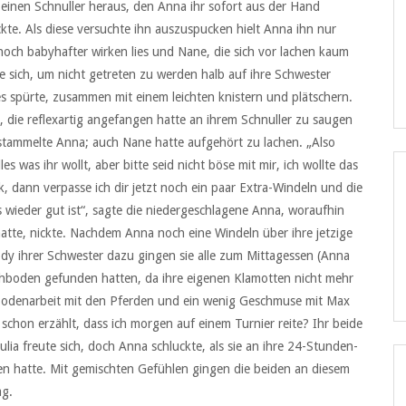
e einen Schnuller heraus, den Anna ihr sofort aus der Hand
te. Als diese versuchte ihn auszuspucken hielt Anna ihn nur
e noch babyhafter wirken lies und Nane, die sich vor lachen kaum
e sich, um nicht getreten zu werden halb auf ihre Schwester
es spürte, zusammen mit einem leichten knistern und plätschern.
los, die reflexartig angefangen hatte an ihrem Schnuller zu saugen
 stammelte Anna; auch Nane hatte aufgehört zu lachen. „Also
es was ihr wollt, aber bitte seid nicht böse mit mir, ich wollte das
, dann verpasse ich dir jetzt noch ein paar Extra-Windeln und die
 wieder gut ist“, sagte die niedergeschlagene Anna, woraufhin
 hatte, nickte. Nachdem Anna noch eine Windeln über ihre jetzige
 ihrer Schwester dazu gingen sie alle zum Mittagessen (Anna
achboden gefunden hatten, da ihre eigenen Klamotten nicht mehr
n Bodenarbeit mit den Pferden und ein wenig Geschmuse mit Max
chon erzählt, dass ich morgen auf einem Turnier reite? Ihr beide
ulia freute sich, doch Anna schluckte, als sie an ihre 24-Stunden-
en hatte. Mit gemischten Gefühlen gingen die beiden an diesem
ag.