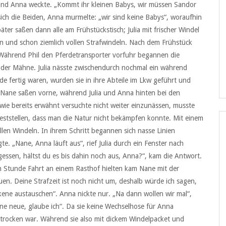
a und Anna weckte. „Kommt ihr kleinen Babys, wir müssen Sandor
sich die Beiden, Anna murmelte: „wir sind keine Babys“, woraufhin
äter saßen dann alle am Frühstückstisch; Julia mit frischer Windel
ken und schon ziemlich vollen Strafwindeln. Nach dem Frühstück
. Während Phil den Pferdetransporter vorfuhr begannen die
der Mähne. Julia nässte zwischendurch nochmal ein während
rde fertig waren, wurden sie in ihre Abteile im Lkw geführt und
Nane saßen vorne, während Julia und Anna hinten bei den
wie bereits erwähnt versuchte nicht weiter einzunässen, musste
ststellen, dass man die Natur nicht bekämpfen konnte. Mit einem
ollen Windeln. In ihrem Schritt begannen sich nasse Linien
e. „Nane, Anna läuft aus“, rief Julia durch ein Fenster nach
gessen, hältst du es bis dahin noch aus, Anna?“, kam die Antwort.
ben Stunde Fahrt an einem Rasthof hielten kam Nane mit der
uen. Deine Strafzeit ist noch nicht um, deshalb würde ich sagen,
ckene austauschen“. Anna nickte nur. „Na dann wollen wir mal“,
eine neue, glaube ich“. Da sie keine Wechselhose für Anna
r trocken war. Während sie also mit dickem Windelpacket und