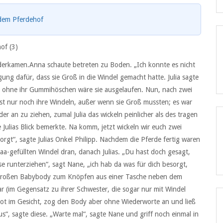
 dem Pferdehof
of (3)
 wiederkamen.Anna schaute betreten zu Boden. „Ich konnte es nicht
gung dafür, dass sie Groß in die Windel gemacht hatte. Julia sagte
t, ohne ihr Gummihöschen wäre sie ausgelaufen. Nun, nach zwei
st nur noch ihre Windeln, außer wenn sie Groß mussten; es war
er an zu ziehen, zumal Julia das wickeln peinlicher als des tragen
e Julias Blick bemerkte. Na komm, jetzt wickeln wir euch zwei
rsorgt“, sagte Julias Onkel Philipp. Nachdem die Pferde fertig waren
aa-gefüllten Windel dran, danach Julias. „Du hast doch gesagt,
ose runterziehen“, sagt Nane, „ich hab da was für dich besorgt,
übergroßen Babybody zum Knöpfen aus einer Tasche neben dem
war (im Gegensatz zu ihrer Schwester, die sogar nur mit Windel
rot im Gesicht, zog den Body aber ohne Wiederworte an und ließ
s“, sagte diese. „Warte mal“, sagte Nane und griff noch einmal in