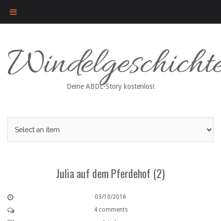
Skip
Windelgeschicht
to
content
Deine ABDL-Story kostenlos!
Julia auf dem Pferdehof (2)
03/10/2016
4 comments