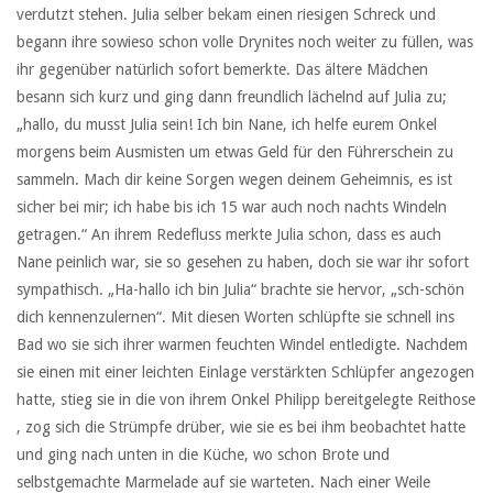
verdutzt stehen. Julia selber bekam einen riesigen Schreck und
begann ihre sowieso schon volle Drynites noch weiter zu füllen, was
ihr gegenüber natürlich sofort bemerkte. Das ältere Mädchen
besann sich kurz und ging dann freundlich lächelnd auf Julia zu;
„hallo, du musst Julia sein! Ich bin Nane, ich helfe eurem Onkel
morgens beim Ausmisten um etwas Geld für den Führerschein zu
sammeln. Mach dir keine Sorgen wegen deinem Geheimnis, es ist
sicher bei mir; ich habe bis ich 15 war auch noch nachts Windeln
getragen.“ An ihrem Redefluss merkte Julia schon, dass es auch
Nane peinlich war, sie so gesehen zu haben, doch sie war ihr sofort
sympathisch. „Ha-hallo ich bin Julia“ brachte sie hervor, „sch-schön
dich kennenzulernen“. Mit diesen Worten schlüpfte sie schnell ins
Bad wo sie sich ihrer warmen feuchten Windel entledigte. Nachdem
sie einen mit einer leichten Einlage verstärkten Schlüpfer angezogen
hatte, stieg sie in die von ihrem Onkel Philipp bereitgelegte Reithose
, zog sich die Strümpfe drüber, wie sie es bei ihm beobachtet hatte
und ging nach unten in die Küche, wo schon Brote und
selbstgemachte Marmelade auf sie warteten. Nach einer Weile