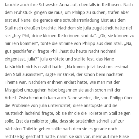
tauchte auch ihre Schwester Anna auf, ebenfalls in Reithosen. Nach
dem Frühstück gingen sie raus, um Philipp zu suchen, trafen aber
erst auf Nane, die gerade eine schubkarrenladung Mist aus dem
Stall nach draußen brachte. Nachdem sie Julia zugelächelt hatte rief
sie: „hey Phil, deine kleinen Reiterinnen sind da“. „Ok, sie können zu
mir rein kommen“, tönte die Stimme von Philipp aus dem Stall. „Na,
gut geschlafen?“ fragte Phil „hast du heute Nacht nochmal
eingenässt, Julia?“ Julia errötete und stellte fest, das Nane
tatsächlich nichts erzählt hatte. „Na komm, jetzt lasst uns erstmal
den Stall ausmisten“, sagte ihr Onkel, der schon beim nächsten
Thema war. Nachdem er ihnen erklärt hatte, wie man mit der
Mistgabel umzugehen habe begannen sie auch schon mit der
Arbeit. Zwischendurch kam auch Nane wieder, die, von Philipp über
die Probleme von Julia unterrichtet, diese anstupste und sie
mütterlich lächelnd fragte, ob sie ihr die die Toilette im Stall zeigen
solle. Erst da realisierte Julia, dass sie tatsächlich schnell auf zur
nächsten Toilette gehen sollte.nach dem sie es gerade noch
rechtzeitig geschafft hatte, nahm sie sich vor, mehr auf ihre Blase