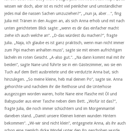
wissen wir doch, aber ist es nicht viel peinlicher und umständlicher
jedes mal die nassen Sachen umzuziehen?“, „nun ja, aber…“, fing
Julia mit Tränen in den Augen an, als sich Anna erhob und mit nach
unten gerichtetem Blick sagte: „wenn es dir das einfacher macht
ziehe ich auch welche an“. „D-das würdest du machen?“, fragte
Julia. „Naja, ich glaube es ist ganz praktisch, wenn man nicht immer
zum Pipi machen anhalten muss“, sagte sie mit einem aufrichtigen
lächeln im roten Gesicht. „A-also gut.“. „Na dann kommt mal mit ihr
beiden“, sagte Nane und führte sie in ein Gästezimmer, wo sie ein
Tuch auf dem Bett ausbreitete und die verdutzte Anna bat, sich
hinzulegen. „So meine kleine, heb mal deinen Po“, sagte sie. Anna
gehorchte und nachdem ihr die Reithose und die Unterhose
ausgezogen worden waren, holte Nane eine Flasche mit Öl und
Babypuder aus einer Tasche neben dem Bett. „Wofür ist das?“,
fragte Julia, die noch immer schüchtern und im Morgenmantel
daneben stand. „Damit unsere Kleinen keinen wunden Hintern
bekommen“. „Wi-wir sind nicht klein“, entgegnete Anna, als ihr auch
schon eine ziemlich dicke Windel unter den Po geschoben wurde.