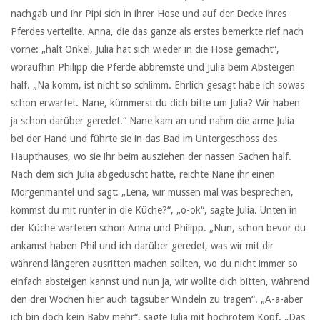
nachgab und ihr Pipi sich in ihrer Hose und auf der Decke ihres
Pferdes verteilte. Anna, die das ganze als erstes bemerkte rief nach
vorne: „halt Onkel, Julia hat sich wieder in die Hose gemacht“,
woraufhin Philipp die Pferde abbremste und Julia beim Absteigen
half. „Na komm, ist nicht so schlimm. Ehrlich gesagt habe ich sowas
schon erwartet. Nane, kümmerst du dich bitte um Julia? Wir haben
ja schon darüber geredet.“ Nane kam an und nahm die arme Julia
bei der Hand und führte sie in das Bad im Untergeschoss des
Haupthauses, wo sie ihr beim ausziehen der nassen Sachen half.
Nach dem sich Julia abgeduscht hatte, reichte Nane ihr einen
Morgenmantel und sagt: „Lena, wir müssen mal was besprechen,
kommst du mit runter in die Küche?“, „o-ok“, sagte Julia. Unten in
der Küche warteten schon Anna und Philipp. „Nun, schon bevor du
ankamst haben Phil und ich darüber geredet, was wir mit dir
während längeren ausritten machen sollten, wo du nicht immer so
einfach absteigen kannst und nun ja, wir wollte dich bitten, während
den drei Wochen hier auch tagsüber Windeln zu tragen“. „A-a-aber
ich bin doch kein Baby mehr“, sagte Julia mit hochrotem Kopf. „Das