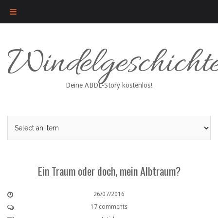
Skip
Windelgeschicht
to
content
Deine ABDL-Story kostenlos!
Ein Traum oder doch, mein Albtraum?
26/07/2016
17 comments