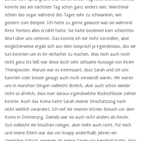
konnte das am nächsten Tag schon ganz anders sein. Manchmal
schien das sogar während des Tages sehr zu schwanken, wie
gestern zum Beispiel. Ich hätte zu gerne gewusst was sie während
ihres Termins alles erzählt hatte. Sie hatte bestimmt kein schlechtes
Wort über uns verloren. Das konnte ich mir nicht vorstellen, aber
möglicherweise ergab sich aus dem Gespräch ja irgendetwas, das wir
tun konnten um es ihr einfacher zu machen. Was mich auch noch
nicht ganz los ließ war diese doch sehr seltsame Aussage von ihrem
Therapeuten. Warum war es interessant, dass Sarah und ich uns
kannten oder besser gesagt auch noch verwandt waren. Wir waren
uns in manchen Dingen vielleicht ähnlich, aber auch schon wieder
nicht so ähnlich, dass man daraus irgendwelche Rückschlüsse ziehen
konnte. Auch das Koma hatte Sarah meiner Einschätzung nach
nicht wirklich verändert. Ich rief mir meinen letzten Besuch vor dem
Koma in Erinnerung. Damals war sie auch nicht anders als heute.
Gut vielleicht ein bisschen ruhiger, aber mehr auch nicht. Für mich
und meine Eltern war das vor knapp anderthalb Jahren ein
ziemlicher Schock gewesen als meine Tante uns berichtet hatte, dass