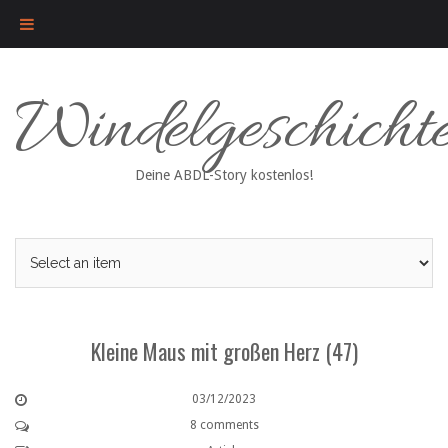
Skip
Windelgeschicht
to
content
Deine ABDL-Story kostenlos!
Kleine Maus mit großen Herz (47)
03/12/2023
8 comments