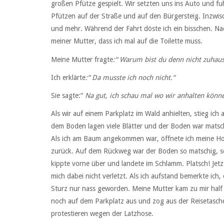
großen Pfütze gespielt. Wir setzten uns ins Auto und f
Pfützen auf der Straße und auf den Bürgersteig. Inzwi
und mehr. Während der Fahrt döste ich ein bisschen. Nac
meiner Mutter, dass ich mal auf die Toilette muss.
Meine Mutter fragte
:“ Warum bist du denn nicht zuhau
Ich erklärte
:“ Da musste ich noch nicht.“
Sie sagte:“
Na gut, ich schau mal wo wir anhalten könne
Als wir auf einem Parkplatz im Wald anhielten, stieg i
dem Boden lagen viele Blätter und der Boden war matsch
Als ich am Baum angekommen war, öffnete ich meine Hose
zurück. Auf dem Rückweg war der Boden so matschig, so
kippte vorne über und landete im Schlamm. Platsch! Jetzt
mich dabei nicht verletzt. Als ich aufstand bemerkte ich
Sturz nur nass geworden. Meine Mutter kam zu mir hal
noch auf dem Parkplatz aus und zog aus der Reisetasche
protestieren wegen der Latzhose.