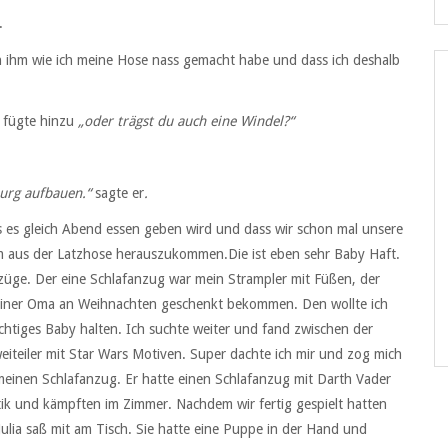
.
ch ihm wie ich meine Hose nass gemacht habe und dass ich deshalb
 fügte hinzu
„oder trägst du auch eine Windel?“
rburg aufbauen.“
sagte er
.
 es gleich Abend essen geben wird und dass wir schon mal unsere
m aus der Latzhose herauszukommen.Die ist eben sehr Baby Haft.
züge. Der eine Schlafanzug war mein Strampler mit Füßen, der
meiner Oma an Weihnachten geschenkt bekommen. Den wollte ich
ichtiges Baby halten. Ich suchte weiter und fand zwischen der
teiler mit Star Wars Motiven. Super dachte ich mir und zog mich
meinen Schlafanzug. Er hatte einen Schlafanzug mit Darth Vader
tik und kämpften im Zimmer. Nachdem wir fertig gespielt hatten
ulia saß mit am Tisch. Sie hatte eine Puppe in der Hand und