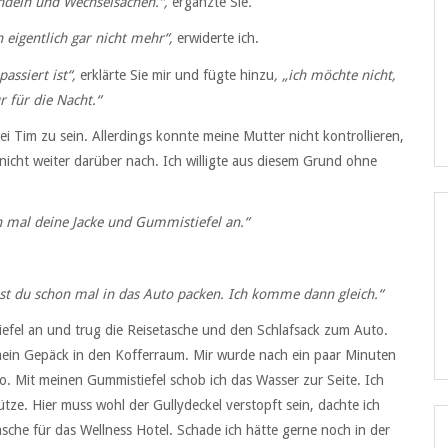
Windeln und Wechselsachen.“,
ergänzte Sie
.
 eigentlich gar nicht mehr“,
erwiderte ich.
ssiert ist“,
erklärte Sie mir und fügte hinzu
, „ich möchte nicht,
r für die Nacht.“
 Tim zu sein. Allerdings konnte meine Mutter nicht kontrollieren,
nicht weiter darüber nach. Ich willigte aus diesem Grund ohne
n mal deine Jacke und Gummistiefel an.“
st du schon mal in das Auto packen. Ich komme dann gleich.“
iefel an und trug die Reisetasche und den Schlafsack zum Auto.
mein Gepäck in den Kofferraum. Mir wurde nach ein paar Minuten
o. Mit meinen Gummistiefel schob ich das Wasser zur Seite. Ich
tze. Hier muss wohl der Gullydeckel verstopft sein, dachte ich
asche für das Wellness Hotel. Schade ich hätte gerne noch in der