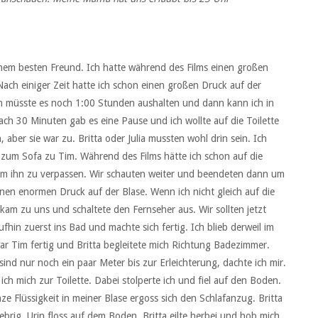
inem besten Freund. Ich hatte während des Films einen großen
Nach einiger Zeit hatte ich schon einen großen Druck auf der
Ich müsste es noch 1:00 Stunden aushalten und dann kann ich in
ach 30 Minuten gab es eine Pause und ich wollte auf die Toilette
ber sie war zu. Britta oder Julia mussten wohl drin sein. Ich
 zum Sofa zu Tim. Während des Films hätte ich schon auf die
um ihn zu verpassen. Wir schauten weiter und beendeten dann um
nen enormen Druck auf der Blase. Wenn ich nicht gleich auf die
kam zu uns und schaltete den Fernseher aus. Wir sollten jetzt
hin zuerst ins Bad und machte sich fertig. Ich blieb derweil im
r Tim fertig und Britta begleitete mich Richtung Badezimmer.
sind nur noch ein paar Meter bis zur Erleichterung, dachte ich mir.
mich zur Toilette. Dabei stolperte ich und fiel auf den Boden.
ze Flüssigkeit in meiner Blase ergoss sich den Schlafanzug. Britta
brig. Urin floss auf dem Boden. Britta eilte herbei und hob mich