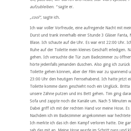
aufzubleiben. “
sagte er.
„cool“,
sagte ich.
Ich war voller Vorfreude, eine aufregende Nacht mit me
Durst und trank innerhalb einer Stunde 3 Gläser Fanta, 
Blase. Ich schaute auf die Uhr. Es war erst 22:00 Uhr. 
Ruhe auf der Toilette mein kleines Geschäft erledigen. N
gehen. Ich versuchte die Tür zum Badezimmer zu öffnen, a
hörte jedenfalls jemanden duschen. Also ging ich zurück
Toilette gehen können, aber der Film war zu spannend 
23:00 Uhr den heutigen Fernsehabend. Ich hatte jetzt ei
Toilette komme dann geschieht noch ein Unglück. Britta 
unsere Zähne putzen und ins Bett gehen. Tim ging darauf
Sofa und zappte noch die Kanäle um. Nach 5 Minuten wa
Dabei griff ich mit der rechten Hand vor meine Hose. Es 
Nachdem ich im Badezimmer angekommen war hechtete ich 
Ich merkte ich das ich den Kampf verloren hatte. Die gan
sah das mit an. Meine Hose wurde im Schritt nass und kle