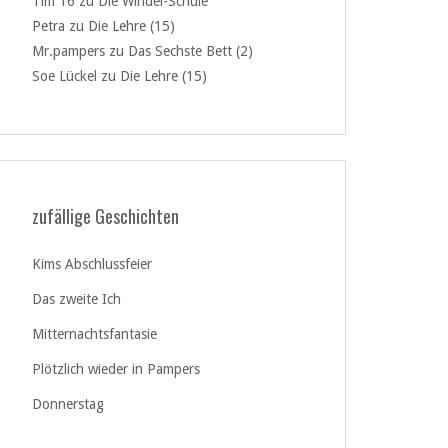
Tim 16
zu
Die Windel-Schule
Petra
zu
Die Lehre (15)
Mr.pampers
zu
Das Sechste Bett (2)
Soe Lückel
zu
Die Lehre (15)
zufällige Geschichten
Kims Abschlussfeier
Das zweite Ich
Mitternachtsfantasie
Plötzlich wieder in Pampers
Donnerstag