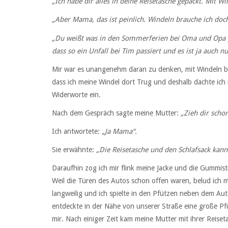
„Ich habe dir alles in deine Reisetasche gepackt. Mit 
„Aber Mama, das ist peinlich. Windeln brauche ich doch
„Du weißt was in den Sommerferien bei Oma und Opa pa
dass so ein Unfall bei Tim passiert und es ist ja auch nu
Mir war es unangenehm daran zu denken, mit Windeln bei
dass ich meine Windel dort Trug und deshalb dachte ich 
Widerworte ein.
Nach dem Gespräch sagte meine Mutter:
„Zieh dir scho
Ich antwortete:
„Ja Mama“.
Sie erwähnte:
„Die Reisetasche und den Schlafsack kann
Daraufhin zog ich mir flink meine Jacke und die Gummist
Weil die Türen des Autos schon offen waren, belud ich 
langweilig und ich spielte in den Pfützen neben dem Aut
entdeckte in der Nähe von unserer Straße eine große Pfü
mir. Nach einiger Zeit kam meine Mutter mit ihrer Reiset