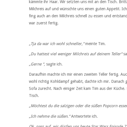
kämmte ihr Haar. Wir setzten uns mit an den Tisch. Britt
Milchreis auf und wünschte uns einen guten Appetit. Ich
fing auch an den Milchreis schnell zu essen und entstan
war zuerst fertig.
„Tja da war ich wohl schneller,“
meinte Tim.
„Du hattest viel weniger Milchreis auf deinem Teller“
sa
„Gerne “,
sagte ich.
Daraufhin machte ich mir einen zweiten Teller fertig. A
wohl richtig Kohldampf gehabt, dachte ich mir. Danach 
Sofa zurecht. Nach einiger Zeit kam Tim aus der Küche.
Tisch.
„Möchtest du die salzigen oder die süßen Popcorn essen
„Ich nehme die süßen.“
Antwortete ich.
Ok, pass auf, wir dürfen uns heute Star Wars Episode 