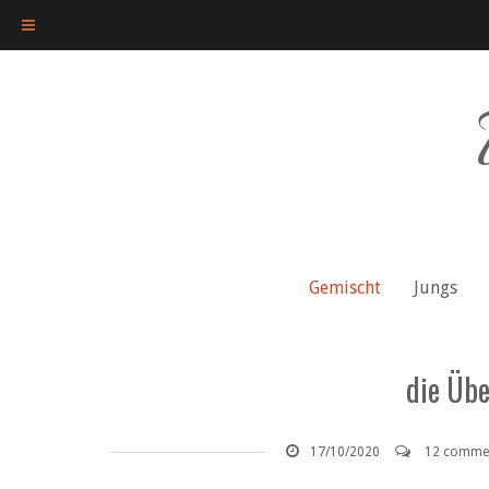
Skip
to
content
Gemischt
Jungs
die Übe
17/10/2020
12 comme