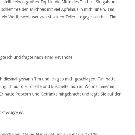
a stellte einen großen Topf in die Mitte des Tisches. Sie gab uns
 schlemmte den Milchreis mit viel Apfelmus in mich hinein. Tim
d ein Wettbewerb wer zuerst seinen Teller aufgegessen hat. Tim
gte ich und fragte nach einer Revanche.
uch diesmal gewann Tim und ich gab mich geschlagen. Tim hatte
ging ich auf die Toilette und kuschelte mich im Wohnzimmer im
 Er hatte Popcorn und Getränke mitgebracht und legte Sie auf den
?“ Fragte er.
7 anschauen. Meine Mama hat uns erlaubt bis 23 Uhr