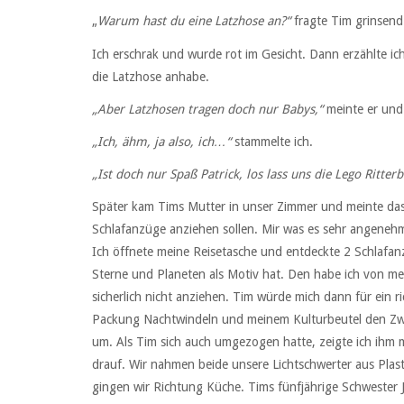
„
Warum hast du eine Latzhose an?“
fragte Tim grinsend
Ich erschrak und wurde rot im Gesicht. Dann erzählte i
die Latzhose anhabe.
„Aber Latzhosen tragen doch nur Babys,“
meinte er und
„Ich, ähm, ja also, ich…“
stammelte ich.
„Ist doch nur Spaß Patrick, los lass uns die Lego Ritte
Später kam Tims Mutter in unser Zimmer und meinte das
Schlafanzüge anziehen sollen. Mir was es sehr angeneh
Ich öffnete meine Reisetasche und entdeckte 2 Schlafan
Sterne und Planeten als Motiv hat. Den habe ich von 
sicherlich nicht anziehen. Tim würde mich dann für ein r
Packung Nachtwindeln und meinem Kulturbeutel den Zwei
um. Als Tim sich auch umgezogen hatte, zeigte ich ihm 
drauf. Wir nahmen beide unsere Lichtschwerter aus Plas
gingen wir Richtung Küche. Tims fünfjährige Schwester J