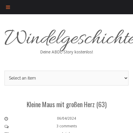
Skip
Windelgeschicht
to
content
Deine ABDL-Story kostenlos!
Kleine Maus mit großen Herz (63)
06/04/2024
3 comments