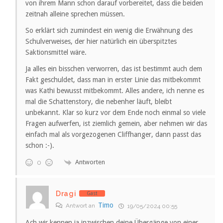
von ihrem Mann schon darauf vorbereitet, dass die beiden
zeitnah alleine sprechen müssen.
So erklärt sich zumindest ein wenig die Erwähnung des
Schulverweises, der hier natürlich ein überspitztes
Saktionsmittel wäre.
Ja alles ein bisschen verworren, das ist bestimmt auch dem
Fakt geschuldet, dass man in erster Linie das mitbekommt
was Kathi bewusst mitbekommt. Alles andere, ich nenne es
mal die Schattenstory, die nebenher läuft, bleibt
unbekannt. Klar so kurz vor dem Ende noch einmal so viele
Fragen aufwerfen, ist ziemlich gemein, aber nehmen wir das
einfach mal als vorgezogenen Cliffhanger, dann passt das
schon :-).
Antworten
0
Dragi
Gast
Timo
Antwort an
19/05/2024 00:55
Ach wir kennen ja inzwischen deine Übergänge von einer