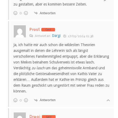
zu gestalten, aber es kommen bessere Zeiten.
Antworten
0
Prost
Gast
Dargi
Antwort an
17/05/2024 01:38
Ja, ich hatte mir auch schon die wildesten Theorien
ausgemalt in denen die Lehrerin sich als längst
verschollenes Familienmitglied entpuppt, aber die Erklärung
von Meikes beinahem Schulverweis ist etwas lasch.
Verdächtig
zu lasch
um das geheimnisvolle Armband und
die plötzliche Geistesabwesendheit von Kathis Vater zu
erklären… Außerdem hat er Kathie im Prinzip gleich aus
dem Raum geschickt um ungestört mit seiner Frau reden zu
können.
Antworten
0
Dragi
Gast