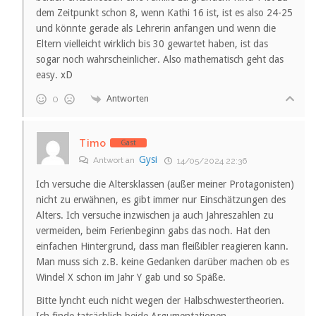
dem Zeitpunkt schon 8, wenn Kathi 16 ist, ist es also 24-25
und könnte gerade als Lehrerin anfangen und wenn die
Eltern vielleicht wirklich bis 30 gewartet haben, ist das
sogar noch wahrscheinlicher. Also mathematisch geht das
easy. xD
Antworten
0
Timo
Gast
Gysi
Antwort an
14/05/2024 22:36
Ich versuche die Altersklassen (außer meiner Protagonisten)
nicht zu erwähnen, es gibt immer nur Einschätzungen des
Alters. Ich versuche inzwischen ja auch Jahreszahlen zu
vermeiden, beim Ferienbeginn gabs das noch. Hat den
einfachen Hintergrund, dass man fleißibler reagieren kann.
Man muss sich z.B. keine Gedanken darüber machen ob es
Windel X schon im Jahr Y gab und so Späße.
Bitte lyncht euch nicht wegen der Halbschwestertheorien.
Ich finde tatsächlich beide Argumentationen