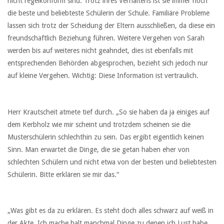
nicht regelkonform sind. Trotz ihres Verhaltens ist sie immer noch
die beste und beliebteste Schülerin der Schule. Familiäre Probleme
lassen sich trotz der Scheidung der Eltern ausschließen, da diese ein
freundschaftlich Beziehung führen. Weitere Vergehen von Sarah
werden bis auf weiteres nicht geahndet, dies ist ebenfalls mit
entsprechenden Behörden abgesprochen, bezieht sich jedoch nur
auf kleine Vergehen. Wichtig: Diese Information ist vertraulich.
Herr Krautscheit atmete tief durch. „So sie haben da ja einiges auf
dem Kerbholz wie mir scheint und trotzdem scheinen sie die
Musterschülerin schlechthin zu sein. Das ergibt eigentlich keinen
Sinn. Man erwartet die Dinge, die sie getan haben eher von
schlechten Schülern und nicht etwa von der besten und beliebtesten
Schülerin. Bitte erklären sie mir das.“
„Was gibt es da zu erklären. Es steht doch alles schwarz auf weiß in
der Akte. Ich mache halt manchmal Dinge zu denen ich Lust habe