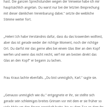
hast. Die ganzen Sprechstunden wegen der Verweise habe ich mir
hauptsächlich angetan. Du warst nur bei der letzten Besprechung
mit dieser dämlichen Vereinbarung dabei.“ setzte die weibliche
Stimme weiter fort.
„Helen! Ich habe Verständnis dafür, dass du das loswerden wolltest,
aber das ist gerade weder der richtige Moment, noch der richtige
Ort. Du darfst mir das gerne alles bei einem Glas Bier an den Kopf
werfen und wenn das nicht reicht, wirf mir am besten direkt das
Glas an den Kopf“ er begann zu lachen.
Frau Kraus lachte ebenfalls. „Du bist unmöglich, Karl.“ sagte sie.
„Genauso unmöglich wie du.“ entgegnete er ihr, sie stellte sich
gerade sein schleimiges breites Grinsen vor mit dem er sie früher so
viele Male um den Finger gewickelt hatte, bis zu dem Tag an dem ihr