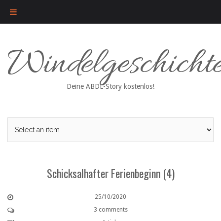
Skip
Windelgeschicht
to
content
Deine ABDL-Story kostenlos!
Schicksalhafter Ferienbeginn (4)
25/10/2020
3 comments