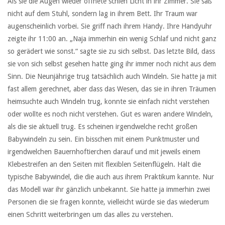
Als sie die Augen wieder öffnete schien Licht in ihr Zimmer. Sie saß
nicht auf dem Stuhl, sondern lag in ihrem Bett. Ihr Traum war
augenscheinlich vorbei. Sie griff nach ihrem Handy. Ihre Handyuhr
zeigte ihr 11:00 an. „Naja immerhin ein wenig Schlaf und nicht ganz
so gerädert wie sonst.“ sagte sie zu sich selbst. Das letzte Bild, dass
sie von sich selbst gesehen hatte ging ihr immer noch nicht aus dem
Sinn. Die Neunjährige trug tatsächlich auch Windeln. Sie hatte ja mit
fast allem gerechnet, aber dass das Wesen, das sie in ihren Träumen
heimsuchte auch Windeln trug, konnte sie einfach nicht verstehen
oder wollte es noch nicht verstehen. Gut es waren andere Windeln,
als die sie aktuell trug. Es scheinen irgendwelche recht großen
Babywindeln zu sein. Ein bisschen mit einem Punktmuster und
irgendwelchen Bauernhoftierchen darauf und mit jeweils einem
Klebestreifen an den Seiten mit flexiblen Seitenflügeln. Halt die
typische Babywindel, die die auch aus ihrem Praktikum kannte. Nur
das Modell war ihr gänzlich unbekannt. Sie hatte ja immerhin zwei
Personen die sie fragen konnte, vielleicht würde sie das wiederum
einen Schritt weiterbringen um das alles zu verstehen.