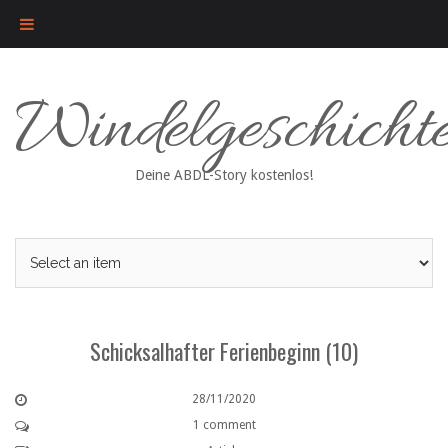
Skip
Windelgeschicht
to
content
Deine ABDL-Story kostenlos!
Schicksalhafter Ferienbeginn (10)
28/11/2020
1 comment