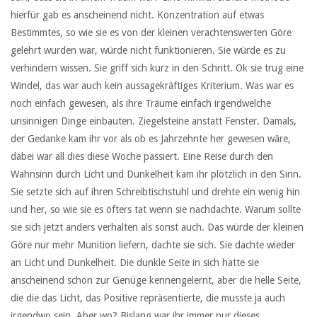
hierfür gab es anscheinend nicht. Konzentration auf etwas
Bestimmtes, so wie sie es von der kleinen verachtenswerten Göre
gelehrt wurden war, würde nicht funktionieren. Sie würde es zu
verhindern wissen. Sie griff sich kurz in den Schritt. Ok sie trug eine
Windel, das war auch kein aussagekräftiges Kriterium. Was war es
noch einfach gewesen, als ihre Träume einfach irgendwelche
unsinnigen Dinge einbauten. Ziegelsteine anstatt Fenster. Damals,
der Gedanke kam ihr vor als ob es Jahrzehnte her gewesen wäre,
dabei war all dies diese Woche passiert. Eine Reise durch den
Wahnsinn durch Licht und Dunkelheit kam ihr plötzlich in den Sinn.
Sie setzte sich auf ihren Schreibtischstuhl und drehte ein wenig hin
und her, so wie sie es öfters tat wenn sie nachdachte. Warum sollte
sie sich jetzt anders verhalten als sonst auch. Das würde der kleinen
Göre nur mehr Munition liefern, dachte sie sich. Sie dachte wieder
an Licht und Dunkelheit. Die dunkle Seite in sich hatte sie
anscheinend schon zur Genüge kennengelernt, aber die helle Seite,
die die das Licht, das Positive repräsentierte, die musste ja auch
irgendwo sein. Aber wo? Bislang war ihr immer nur dieses