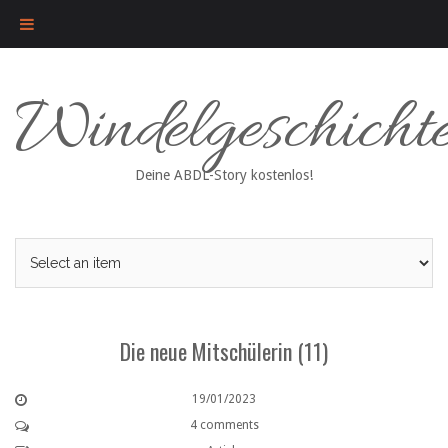
Skip
Windelgeschicht
to
content
Deine ABDL-Story kostenlos!
Die neue Mitschülerin (11)
19/01/2023
4 comments