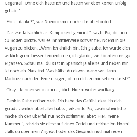
Gegenteil. Ohne dich hätte ich und hätten wir eben keinen Erfolg
gehabt.“
„Ehm…danke?“, war Noemi immer noch sehr überfordert.
„Das war tatsächlich als Kompliment gemeint.“, sagte Pia, die nun
zu Boden blickte, weil es ihr mittlerweile schwer fiel, Noemi in die
Augen zu blicken, „Wenn ich ehrlich bin. Ich glaube, ich würde dich
wirklich gerne besser kennenlernen, ich glaube, wir könnten uns gut
ergänzen. Schau mal, du sitzt in Spanisch ja alleine und neben mir
ist noch ein Platz frei. Was hältst du davon, wenn wir Herrn
Martínez nach den Ferien fragen, ob du dich zu mir setzen darfst?“
„Okay…können wir machen.“, blieb Noemi weiter wortkarg.
„Denk in Ruhe drüber nach. Ich habe das Gefühl, dass ich dich
gerade ziemlich überfallen habe.“, erkannte Pia, „wahrscheinliche
mache ich den Überfall nur noch schlimmer, aber: Hier, meine
Nummer.“, schrieb sie diese auf einen Zettel und reichte ihn Noemi,
„falls du über mein Angebot oder das Gespräch nochmal reden