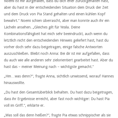
Noemi ist mir aufgefallen, dass du dich eher zurückgehalten hast,
aber du hast in der entscheidenden Situation dem Druck der Zeit
und dem Druck von Pia Stand gehalten und einen kühlen Kopf
bewahrt.“ Noemi schien überrascht, aber man konnte auch ihr ein
Lächeln ansehen. „Gleiches gilt für Yesila. Deine
Kombinationsfähigkeit hat mich sehr beeindruckt, auch wenn du
letztlich nicht den entscheidenden Hinweis geliefert hast, hast du
vorher doch sehr dazu beigetragen, einige falsche Antworten
auszuschließen. Bleibt noch Anna: Bei dir ist mir aufgefallen, dass
du auch wie alle anderen sehr zielorientiert gearbeitet hast. Aber du
hast das – meiner Meinung nach – wichtigste gemacht.“
„Hm…was denn?“, fragte Anna, sichtlich unwissend, worauf Hannes
hinauswollte.
„Du hast den Gesamtüberblick behalten. Du hast dazu beigetragen,
dass ihr Ergebnisse erreicht, aber fast noch wichtiger: Du hast Pia
voll im Griff.“, erklärte er.
„Was soll das denn heißen?“, fragte Pia etwas schnippischer als sie