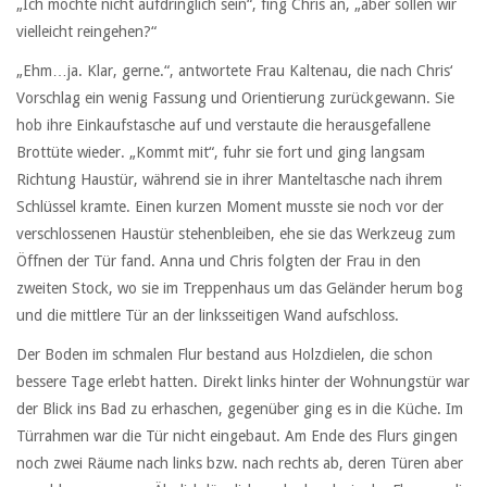
„Ich möchte nicht aufdringlich sein“, fing Chris an, „aber sollen wir
vielleicht reingehen?“
„Ehm…ja. Klar, gerne.“, antwortete Frau Kaltenau, die nach Chris‘
Vorschlag ein wenig Fassung und Orientierung zurückgewann. Sie
hob ihre Einkaufstasche auf und verstaute die herausgefallene
Brottüte wieder. „Kommt mit“, fuhr sie fort und ging langsam
Richtung Haustür, während sie in ihrer Manteltasche nach ihrem
Schlüssel kramte. Einen kurzen Moment musste sie noch vor der
verschlossenen Haustür stehenbleiben, ehe sie das Werkzeug zum
Öffnen der Tür fand. Anna und Chris folgten der Frau in den
zweiten Stock, wo sie im Treppenhaus um das Geländer herum bog
und die mittlere Tür an der linksseitigen Wand aufschloss.
Der Boden im schmalen Flur bestand aus Holzdielen, die schon
bessere Tage erlebt hatten. Direkt links hinter der Wohnungstür war
der Blick ins Bad zu erhaschen, gegenüber ging es in die Küche. Im
Türrahmen war die Tür nicht eingebaut. Am Ende des Flurs gingen
noch zwei Räume nach links bzw. nach rechts ab, deren Türen aber