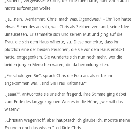
„Sicher?“, vergewisserte Chris, der eine Idee hatte, aber Anna auch
nichts aufzwingen wollte.
„Ja…nein…verdammt, Chris, mach was. Irgendwas.“ – Ihr Ton hatte
etwas Flehendes an sich, was Chris als Zeichen verstand, seine Idee
umzusetzen. Er sammelte sich und seinen Mut und ging auf die
Frau, die sich dem Haus näherte, zu. Diese bemerkte, dass ihr
plötzlich eine der beiden Personen, die sie vor dem Haus erblickt
hatte, entgegenkam. Sie wunderte sich nun noch mehr, wer die
beiden jungen Menschen waren, die da herumlungerten.
„Entschuldigen Sie“, sprach Chris die Frau an, als er bei ihr
angekommen war, „sind Sie Frau Kaltenau?“
„Jaaaa?“, antwortete sie unsicher fragend, ihre Stimme ging dabei
zum Ende des langgezogenen Wortes in die Höhe, „wer will das
wissen?“
„Christian Wagenhoff, aber hauptsächlich glaube ich, möchte meine
Freundin dort das wissen.“, erklärte Chris.