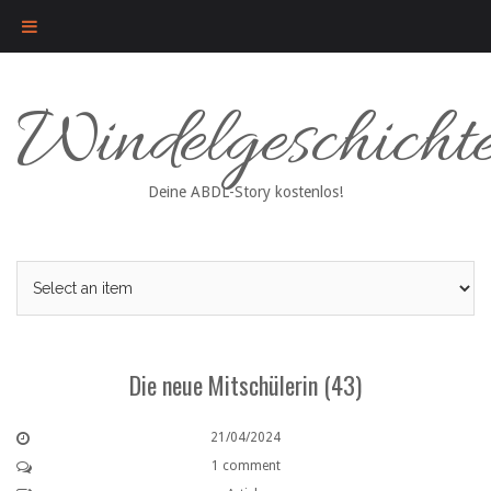
Skip
Windelgeschicht
to
content
Deine ABDL-Story kostenlos!
Die neue Mitschülerin (43)
21/04/2024
1 comment