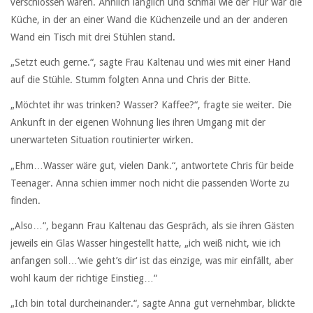
verschlossen waren. Ähnlich länglich und schmal wie der Flur war die
Küche, in der an einer Wand die Küchenzeile und an der anderen
Wand ein Tisch mit drei Stühlen stand.
„Setzt euch gerne.“, sagte Frau Kaltenau und wies mit einer Hand
auf die Stühle. Stumm folgten Anna und Chris der Bitte.
„Möchtet ihr was trinken? Wasser? Kaffee?“, fragte sie weiter. Die
Ankunft in der eigenen Wohnung lies ihren Umgang mit der
unerwarteten Situation routinierter wirken.
„Ehm…Wasser wäre gut, vielen Dank.“, antwortete Chris für beide
Teenager. Anna schien immer noch nicht die passenden Worte zu
finden.
„Also…“, begann Frau Kaltenau das Gespräch, als sie ihren Gästen
jeweils ein Glas Wasser hingestellt hatte, „ich weiß nicht, wie ich
anfangen soll…‘wie geht’s dir‘ ist das einzige, was mir einfällt, aber
wohl kaum der richtige Einstieg…“
„Ich bin total durcheinander.“, sagte Anna gut vernehmbar, blickte