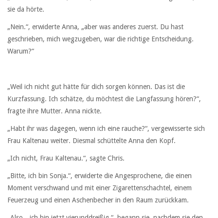
sie da hörte.
„Nein.“, erwiderte Anna, „aber was anderes zuerst. Du hast
geschrieben, mich wegzugeben, war die richtige Entscheidung.
Warum?“
„Weil ich nicht gut hätte für dich sorgen können. Das ist die
Kurzfassung. Ich schätze, du möchtest die Langfassung hören?“,
fragte ihre Mutter. Anna nickte.
„Habt ihr was dagegen, wenn ich eine rauche?“, vergewisserte sich
Frau Kaltenau weiter. Diesmal schüttelte Anna den Kopf.
„Ich nicht, Frau Kaltenau.“, sagte Chris.
„Bitte, ich bin Sonja.“, erwiderte die Angesprochene, die einen
Moment verschwand und mit einer Zigarettenschachtel, einem
Feuerzeug und einen Aschenbecher in den Raum zurückkam.
„Also…ich bin jetzt vierunddreißig.“, begann sie, nachdem sie den