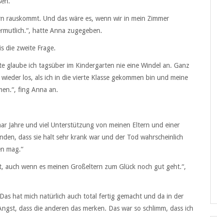
sen.
ern rauskommt. Und das wäre es, wenn wir in mein Zimmer
rmutlich.“, hatte Anna zugegeben.
s die zweite Frage.
tte glaube ich tagsüber im Kindergarten nie eine Windel an. Ganz
 wieder los, als ich in die vierte Klasse gekommen bin und meine
en.“, fing Anna an.
aar Jahre und viel Unterstützung von meinen Eltern und einer
nden, dass sie halt sehr krank war und der Tod wahrscheinlich
en mag.“
nst, auch wenn es meinen Großeltern zum Glück noch gut geht.“,
Das hat mich natürlich auch total fertig gemacht und da in der
 Angst, dass die anderen das merken. Das war so schlimm, dass ich