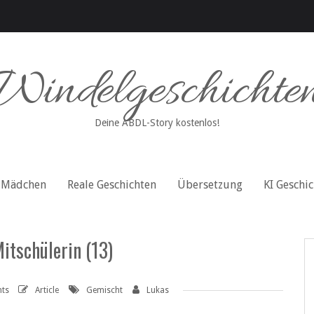
Windelgeschichte
Deine ABDL-Story kostenlos!
Mädchen
Reale Geschichten
Übersetzung
KI Geschi
itschülerin (13)
ts
Article
Gemischt
Lukas