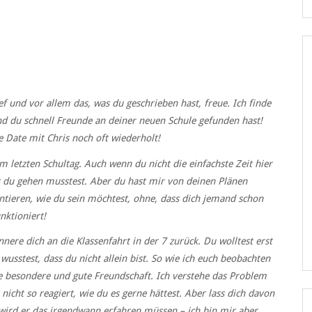
ef und vor allem das, was du geschrieben hast, freue. Ich finde
und du schnell Freunde an deiner neuen Schule gefunden hast!
e Date mit Chris noch oft wiederholt!
m letzten Schultag. Auch wenn du nicht die einfachste Zeit hier
ss du gehen musstest. Aber du hast mir von deinen Plänen
entieren, wie du sein möchtest, ohne, dass dich jemand schon
nktioniert!
ere dich an die Klassenfahrt in der 7 zurück. Du wolltest erst
stest, dass du nicht allein bist. So wie ich euch beobachten
ine besondere und gute Freundschaft. Ich verstehe das Problem
nicht so reagiert, wie du es gerne hättest. Aber lass dich davon
wird er das irgendwann erfahren müssen – ich bin mir aber