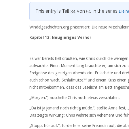
This entry is Teil 34 von 50 in the series
Die n
Windelgeschichten.org präsentiert: Die neue Mitschüleri
Kapitel 13: Neugieriges Verhör
Es war bereits hell draußen, wie Chris durch die wenigen
aufwachte. Einen Moment lang brauchte er, um sich zu o
Ereignisse des gestrigen Abends ein. Er lächelte und dr
auch schon wach, Schlafmütze?“ und einem Kuss einen g
nicht mitbekommen, dass das Leselicht am Bett angescha
„Morgen.“, nuschelte Chris noch etwas verschlafen.
„Da ist ja jemand noch richtig müde.“, stellte Anna fest,
Das zeigte Wirkung: Chris wehrte sich vehement und fühlt
„Stopp, hör auf.“, forderte er seine Freundin auf, die ab