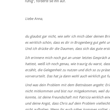
ruhig“, forderte sie ihn auf.
Liebe Anna,
du glaubst gar nicht, wie sehr ich mich über deinen Bri
es wirklich schön, dass es dir in Brogenberg gut geht 
Und ich drücke dir die Daumen, dass sich das gute erst
Ich erinnere mich noch gut an unser letztes Gespräch a
hattest, weiß ich noch genau, wie traurig du warst, da
erzählt, die Gelegenheit zu nutzen und dich so zu präs
vorverurteilt. Das hat ja dann wohl auch wirklich gut fu
Und was dein Problem mit dem Bettnässen angeht: Erinn
nicht mitkommen und bist nur mitgekommen, weil du wus
konnte, ist deine Freundschaft mit Patricia wirklich e
und deine Angst, dass Chris auf dein Problem vielleicht 
nicht aufhalten. Wenn ihr euch näher kommen solltet, 