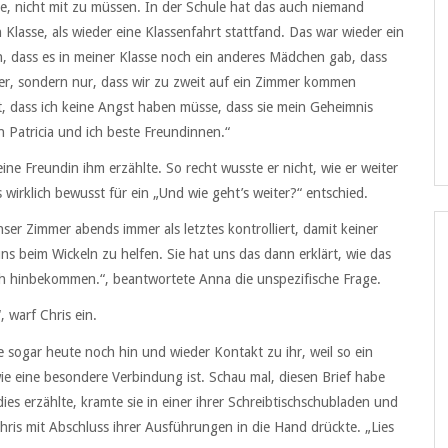
e, nicht mit zu müssen. In der Schule hat das auch niemand
Klasse, als wieder eine Klassenfahrt stattfand. Das war wieder ein
, dass es in meiner Klasse noch ein anderes Mädchen gab, dass
wer, sondern nur, dass wir zu zweit auf ein Zimmer kommen
t, dass ich keine Angst haben müsse, dass sie mein Geheimnis
n Patricia und ich beste Freundinnen.“
ine Freundin ihm erzählte. So recht wusste er nicht, wie er weiter
ls wirklich bewusst für ein „Und wie geht’s weiter?“ entschied.
ser Zimmer abends immer als letztes kontrolliert, damit keiner
s beim Wickeln zu helfen. Sie hat uns das dann erklärt, wie das
ch hinbekommen.“, beantwortete Anna die unspezifische Frage.
 warf Chris ein.
e sogar heute noch hin und wieder Kontakt zu ihr, weil so ein
e eine besondere Verbindung ist. Schau mal, diesen Brief habe
es erzählte, kramte sie in einer ihrer Schreibtischschubladen und
hris mit Abschluss ihrer Ausführungen in die Hand drückte. „Lies