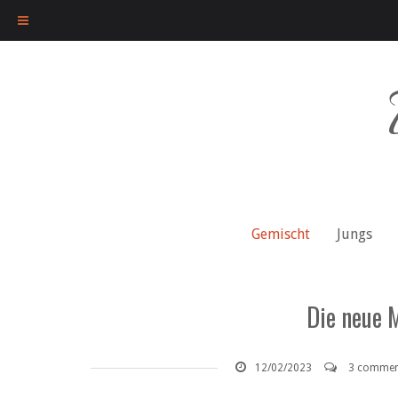
Skip
to
content
Gemischt
Jungs
Die neue M
12/02/2023
3 commen