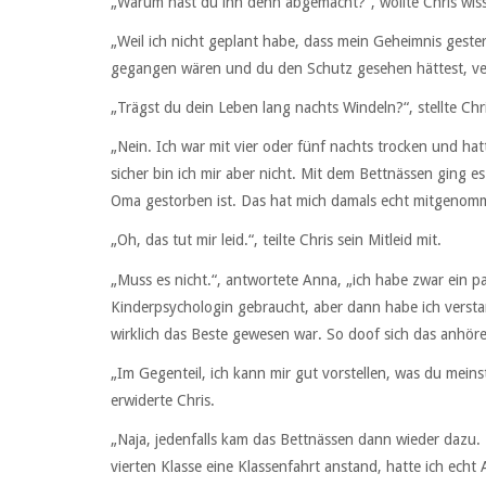
„Warum hast du ihn denn abgemacht?“, wollte Chris wis
„Weil ich nicht geplant habe, dass mein Geheimnis gest
gegangen wären und du den Schutz gesehen hättest, ve
„Trägst du dein Leben lang nachts Windeln?“, stellte Chri
„Nein. Ich war mit vier oder fünf nachts trocken und ha
sicher bin ich mir aber nicht. Mit dem Bettnässen ging es
Oma gestorben ist. Das hat mich damals echt mitgenomm
„Oh, das tut mir leid.“, teilte Chris sein Mitleid mit.
„Muss es nicht.“, antwortete Anna, „ich habe zwar ein p
Kinderpsychologin gebraucht, aber dann habe ich versta
wirklich das Beste gewesen war. So doof sich das anhör
„Im Gegenteil, ich kann mir gut vorstellen, was du mei
erwiderte Chris.
„Naja, jedenfalls kam das Bettnässen dann wieder dazu. 
vierten Klasse eine Klassenfahrt anstand, hatte ich echt