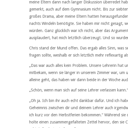
meine Eltern dann nach langer Diskussion überredet hab
gemerkt, auch auf dem Gymnasium nicht. Bis zur siebten 
großes Drama, aber meine Eltern hatten herausgefunden
nachts Windeln benötigte. Sie haben mir nicht gesagt, 
würden. Ganz glücklich war ich nicht, aber das Argumen
ausplaudert, hat mich letztlich überzeugt. Und so wurde
Chris stand der Mund offen. Das ergab alles Sinn, was se
fragen sollte, weshalb er sich letztlich mehr reflexartig a
„Das war auch alles kein Problem. Unsere Lehrerin hat un
mitbekam, wenn sie länger in unserem Zimmer war, um un
alleine geht, das haben wir dann beide in der Woche au
„Schön, wenn man sich auf seine Lehrer verlassen kann.“,
„Oh ja. Ich bin ihr auch echt dankbar dafür. Und ich hab
Geheimnis zwischen dir und deinem Lehrer auch irgendwi
ich kurz vor den Herbstferien bekommen.“ Während sie di
holte einen zusammengefalteten Zettel hervor, den sie C