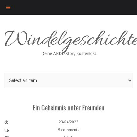
Skip
Windelgeschicht
to
content
Deine ABDL-Story kostenlos!
Ein Geheimnis unter Freunden
23/04/2022
5 comments