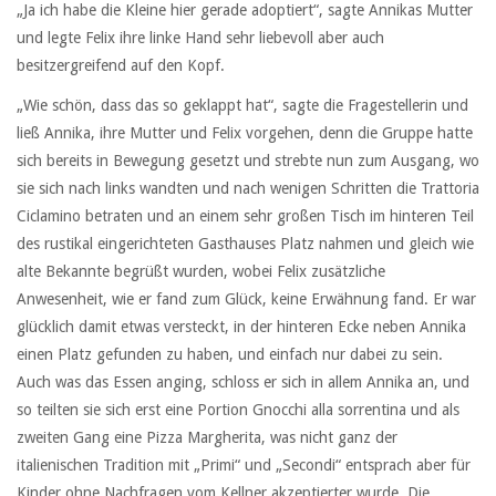
„Ja ich habe die Kleine hier gerade adoptiert“, sagte Annikas Mutter
und legte Felix ihre linke Hand sehr liebevoll aber auch
besitzergreifend auf den Kopf.
„Wie schön, dass das so geklappt hat“, sagte die Fragestellerin und
ließ Annika, ihre Mutter und Felix vorgehen, denn die Gruppe hatte
sich bereits in Bewegung gesetzt und strebte nun zum Ausgang, wo
sie sich nach links wandten und nach wenigen Schritten die Trattoria
Ciclamino betraten und an einem sehr großen Tisch im hinteren Teil
des rustikal eingerichteten Gasthauses Platz nahmen und gleich wie
alte Bekannte begrüßt wurden, wobei Felix zusätzliche
Anwesenheit, wie er fand zum Glück, keine Erwähnung fand. Er war
glücklich damit etwas versteckt, in der hinteren Ecke neben Annika
einen Platz gefunden zu haben, und einfach nur dabei zu sein.
Auch was das Essen anging, schloss er sich in allem Annika an, und
so teilten sie sich erst eine Portion Gnocchi alla sorrentina und als
zweiten Gang eine Pizza Margherita, was nicht ganz der
italienischen Tradition mit „Primi“ und „Secondi“ entsprach aber für
Kinder ohne Nachfragen vom Kellner akzeptierter wurde. Die