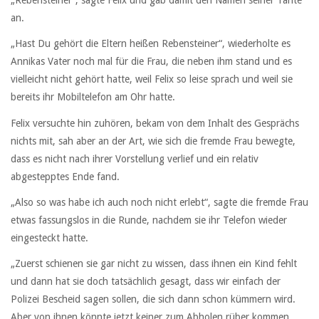
„Rebensteiner“, sagte Felix und gab damit den Namen seiner Tante
an.
„Hast Du gehört die Eltern heißen Rebensteiner“, wiederholte es
Annikas Vater noch mal für die Frau, die neben ihm stand und es
vielleicht nicht gehört hatte, weil Felix so leise sprach und weil sie
bereits ihr Mobiltelefon am Ohr hatte.
Felix versuchte hin zuhören, bekam von dem Inhalt des Gesprächs
nichts mit, sah aber an der Art, wie sich die fremde Frau bewegte,
dass es nicht nach ihrer Vorstellung verlief und ein relativ
abgestepptes Ende fand.
„Also so was habe ich auch noch nicht erlebt“, sagte die fremde Frau
etwas fassungslos in die Runde, nachdem sie ihr Telefon wieder
eingesteckt hatte.
„Zuerst schienen sie gar nicht zu wissen, dass ihnen ein Kind fehlt
und dann hat sie doch tatsächlich gesagt, dass wir einfach der
Polizei Bescheid sagen sollen, die sich dann schon kümmern wird.
Aber von ihnen könnte jetzt keiner zum Abholen rüber kommen