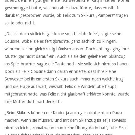
Scherz denn ein gut gemeinter schwesterlicher Rat) in seinen Koffer
geschmuggelt hatte, was nun aber dazu führte, dass ernsthaft
darüber gesprochen wurde, ob Felix zum Skikurs „Pampers“ tragen
sollte oder nicht.
„Das ist doch vielleicht gar keine so schlechte Idee“, sagte seine
Cousine, wobei sie es fertigbrachte, ganz sachlich zu klingen,
während sie ihn gleichzeitig hämisch ansah. Doch anfangs ging ihre
Mutter gar nicht darauf ein. Auch als sie den geliehenen Skianzug
ins Spiel brachte, sagte die Tante noch, sie solle sich nicht so haben.
Doch als Felix Cousine dann daran erinnerte, dass ihre kleine
Schwester bei ihrem ersten Skikurs auch immer noch welche trug,
und die Frage auf warf, weshalb Felix die Windeln überhaupt
mitgebracht hatte, was Felix nicht glaubhaft erklären konnte, wurde
ihre Mutter doch nachdenklich.
„Beim Skikurs können die Kinder ja auch gar nicht einfach Pause
machen, wenn sie müssen, und mit dem Skianzug ist es ja sowieso
nicht so leicht, zumal wenn man keine Übung darin hat“, fuhr Felix