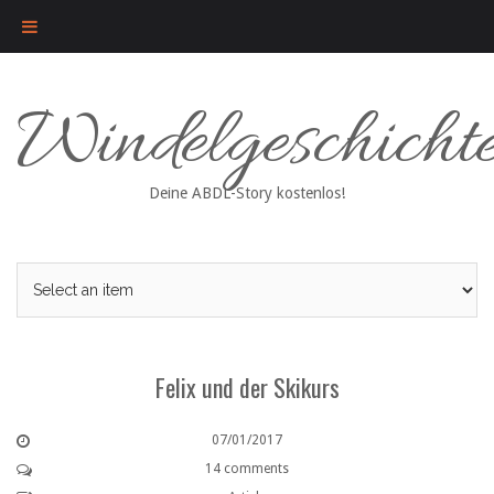
Skip
Windelgeschicht
to
content
Deine ABDL-Story kostenlos!
Felix und der Skikurs
07/01/2017
14 comments