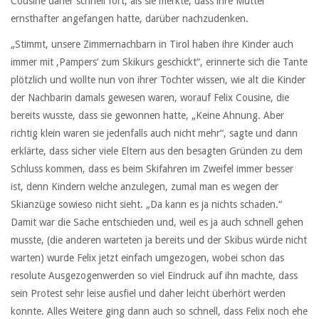
Cousine daher schnell fort, als sie merkte, dass ihre Mutter
ernsthafter angefangen hatte, darüber nachzudenken.
„Stimmt, unsere Zimmernachbarn in Tirol haben ihre Kinder auch
immer mit ‚Pampers‘ zum Skikurs geschickt“, erinnerte sich die Tante
plötzlich und wollte nun von ihrer Tochter wissen, wie alt die Kinder
der Nachbarin damals gewesen waren, worauf Felix Cousine, die
bereits wusste, dass sie gewonnen hatte, „Keine Ahnung. Aber
richtig klein waren sie jedenfalls auch nicht mehr“, sagte und dann
erklärte, dass sicher viele Eltern aus den besagten Gründen zu dem
Schluss kommen, dass es beim Skifahren im Zweifel immer besser
ist, denn Kindern welche anzulegen, zumal man es wegen der
Skianzüge sowieso nicht sieht. „Da kann es ja nichts schaden.“
Damit war die Sache entschieden und, weil es ja auch schnell gehen
musste, (die anderen warteten ja bereits und der Skibus würde nicht
warten) wurde Felix jetzt einfach umgezogen, wobei schon das
resolute Ausgezogenwerden so viel Eindruck auf ihn machte, dass
sein Protest sehr leise ausfiel und daher leicht überhört werden
konnte. Alles Weitere ging dann auch so schnell, dass Felix noch ehe