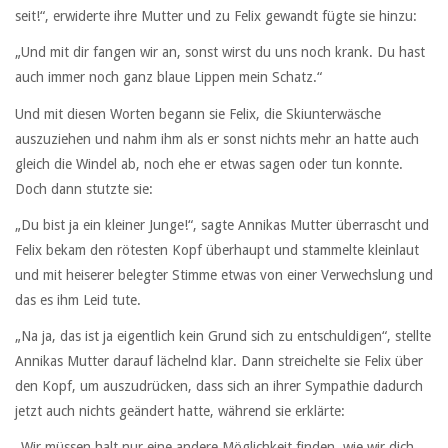
seit!“, erwiderte ihre Mutter und zu Felix gewandt fügte sie hinzu:
„Und mit dir fangen wir an, sonst wirst du uns noch krank. Du hast
auch immer noch ganz blaue Lippen mein Schatz.“
Und mit diesen Worten begann sie Felix, die Skiunterwäsche
auszuziehen und nahm ihm als er sonst nichts mehr an hatte auch
gleich die Windel ab, noch ehe er etwas sagen oder tun konnte.
Doch dann stutzte sie:
„Du bist ja ein kleiner Junge!“, sagte Annikas Mutter überrascht und
Felix bekam den rötesten Kopf überhaupt und stammelte kleinlaut
und mit heiserer belegter Stimme etwas von einer Verwechslung und
das es ihm Leid tute.
„Na ja, das ist ja eigentlich kein Grund sich zu entschuldigen“, stellte
Annikas Mutter darauf lächelnd klar. Dann streichelte sie Felix über
den Kopf, um auszudrücken, dass sich an ihrer Sympathie dadurch
jetzt auch nichts geändert hatte, während sie erklärte:
„Wir müssen halt nur eine andere Möglichkeit finden, wie wir dich