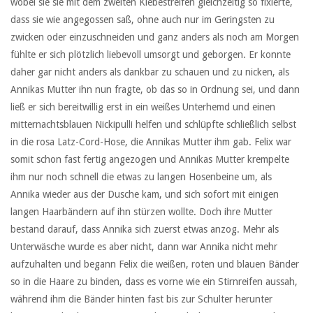
wobei sie sie mit dem zweiten Klebestreifen gleichzeitig so fixierte,
dass sie wie angegossen saß, ohne auch nur im Geringsten zu
zwicken oder einzuschneiden und ganz anders als noch am Morgen
fühlte er sich plötzlich liebevoll umsorgt und geborgen. Er konnte
daher gar nicht anders als dankbar zu schauen und zu nicken, als
Annikas Mutter ihn nun fragte, ob das so in Ordnung sei, und dann
ließ er sich bereitwillig erst in ein weißes Unterhemd und einen
mitternachtsblauen Nickipulli helfen und schlüpfte schließlich selbst
in die rosa Latz-Cord-Hose, die Annikas Mutter ihm gab. Felix war
somit schon fast fertig angezogen und Annikas Mutter krempelte
ihm nur noch schnell die etwas zu langen Hosenbeine um, als
Annika wieder aus der Dusche kam, und sich sofort mit einigen
langen Haarbändern auf ihn stürzen wollte. Doch ihre Mutter
bestand darauf, dass Annika sich zuerst etwas anzog. Mehr als
Unterwäsche wurde es aber nicht, dann war Annika nicht mehr
aufzuhalten und begann Felix die weißen, roten und blauen Bänder
so in die Haare zu binden, dass es vorne wie ein Stirnreifen aussah,
während ihm die Bänder hinten fast bis zur Schulter herunter