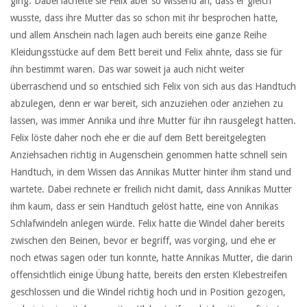
ging. Dabei lächelte sie Felix aber so wissend an, dass er gleich
wusste, dass ihre Mutter das so schon mit ihr besprochen hatte,
und allem Anschein nach lagen auch bereits eine ganze Reihe
Kleidungsstücke auf dem Bett bereit und Felix ahnte, dass sie für
ihn bestimmt waren. Das war soweit ja auch nicht weiter
überraschend und so entschied sich Felix von sich aus das Handtuch
abzulegen, denn er war bereit, sich anzuziehen oder anziehen zu
lassen, was immer Annika und ihre Mutter für ihn rausgelegt hatten.
Felix löste daher noch ehe er die auf dem Bett bereitgelegten
Anziehsachen richtig in Augenschein genommen hatte schnell sein
Handtuch, in dem Wissen das Annikas Mutter hinter ihm stand und
wartete. Dabei rechnete er freilich nicht damit, dass Annikas Mutter
ihm kaum, dass er sein Handtuch gelöst hatte, eine von Annikas
Schlafwindeln anlegen würde. Felix hatte die Windel daher bereits
zwischen den Beinen, bevor er begriff, was vorging, und ehe er
noch etwas sagen oder tun konnte, hatte Annikas Mutter, die darin
offensichtlich einige Übung hatte, bereits den ersten Klebestreifen
geschlossen und die Windel richtig hoch und in Position gezogen,