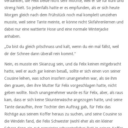
verdanken, die Felix beide nicht sehr mochte, weil er sie für kühl und
streng hielt. So jedenfalls hatte er es empfunden, als er sich heute
Morgen gleich nach dem Frühstück noch mal komplett umziehen
musste, weil seine Tante meinte, er könne nicht Skifahrenlernen und
dabei nur eine wattierte Hose und eine normale Winterjacke
anhaben.
„Da bist du gleich pitschnass und kalt, wenn du ein mal fällst, weil
dir der Schnee dann überall rein kommt.“
Nein, es musste ein Skianzug sein, und da Felix keinen mitgebracht
hatte, weil er auch gar keinen besaß, sollte er sich einen von seiner
Cousine leihen, was schon insofern unangenehm war, als sie ihm
den grauen, den ihre Mutter für Felix vorgeschlagen hatte, nicht
geben wollte. Noch unangenehmer wurde es für Felix, aber, als raus
kam, dass er sich keine Skiunterwäsche angezogen hatte, und seine
Tante daraufhin, ihrer Tochter den Auftrag gab, für Felix das
Richtige aus seinem Koffer heraus zu suchen, und seine Cousine so
die Windeln fand, die Felix Schwester (wohl eher als ein kleiner