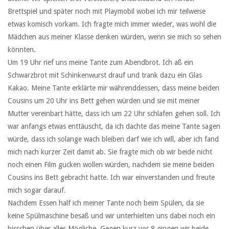
Brettspiel und später noch mit Playmobil wobei ich mir teilweise
etwas komisch vorkam. Ich fragte mich immer wieder, was wohl die
Mädchen aus meiner Klasse denken würden, wenn sie mich so sehen
könnten.
Um 19 Uhr rief uns meine Tante zum Abendbrot. Ich aß ein
Schwarzbrot mit Schinkenwurst drauf und trank dazu ein Glas
Kakao. Meine Tante erklärte mir währenddessen, dass meine beiden
Cousins um 20 Uhr ins Bett gehen würden und sie mit meiner
Mutter vereinbart hätte, dass ich um 22 Uhr schlafen gehen soll. Ich
war anfangs etwas enttäuscht, da ich dachte das meine Tante sagen
würde, dass ich solange wach bleiben darf wie ich will, aber ich fand
mich nach kurzer Zeit damit ab. Sie fragte mich ob wir beide nicht
noch einen Film gucken wollen würden, nachdem sie meine beiden
Cousins ins Bett gebracht hatte. Ich war einverstanden und freute
mich sogar darauf.
Nachdem Essen half ich meiner Tante noch beim Spülen, da sie
keine Spülmaschine besaß und wir unterhielten uns dabei noch ein
bisschen über alles Mögliche. Gegen kurz vor 8 gingen wir beide