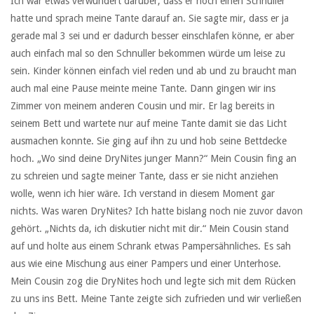
Ich war etwas verwundert darüber, dass er noch einen Schnuller
hatte und sprach meine Tante darauf an. Sie sagte mir, dass er ja
gerade mal 3 sei und er dadurch besser einschlafen könne, er aber
auch einfach mal so den Schnuller bekommen würde um leise zu
sein. Kinder können einfach viel reden und ab und zu braucht man
auch mal eine Pause meinte meine Tante. Dann gingen wir ins
Zimmer von meinem anderen Cousin und mir. Er lag bereits in
seinem Bett und wartete nur auf meine Tante damit sie das Licht
ausmachen konnte. Sie ging auf ihn zu und hob seine Bettdecke
hoch. „Wo sind deine DryNites junger Mann?“ Mein Cousin fing an
zu schreien und sagte meiner Tante, dass er sie nicht anziehen
wolle, wenn ich hier wäre. Ich verstand in diesem Moment gar
nichts. Was waren DryNites? Ich hatte bislang noch nie zuvor davon
gehört. „Nichts da, ich diskutier nicht mit dir.“ Mein Cousin stand
auf und holte aus einem Schrank etwas Pampersähnliches. Es sah
aus wie eine Mischung aus einer Pampers und einer Unterhose.
Mein Cousin zog die DryNites hoch und legte sich mit dem Rücken
zu uns ins Bett. Meine Tante zeigte sich zufrieden und wir verließen