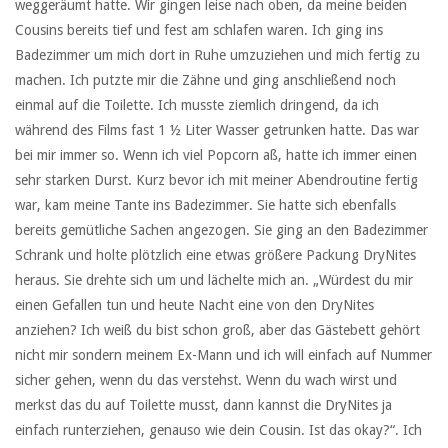
weggeräumt hatte. Wir gingen leise nach oben, da meine beiden
Cousins bereits tief und fest am schlafen waren. Ich ging ins
Badezimmer um mich dort in Ruhe umzuziehen und mich fertig zu
machen. Ich putzte mir die Zähne und ging anschließend noch
einmal auf die Toilette. Ich musste ziemlich dringend, da ich
während des Films fast 1 ½ Liter Wasser getrunken hatte. Das war
bei mir immer so. Wenn ich viel Popcorn aß, hatte ich immer einen
sehr starken Durst. Kurz bevor ich mit meiner Abendroutine fertig
war, kam meine Tante ins Badezimmer. Sie hatte sich ebenfalls
bereits gemütliche Sachen angezogen. Sie ging an den Badezimmer
Schrank und holte plötzlich eine etwas größere Packung DryNites
heraus. Sie drehte sich um und lächelte mich an. „Würdest du mir
einen Gefallen tun und heute Nacht eine von den DryNites
anziehen? Ich weiß du bist schon groß, aber das Gästebett gehört
nicht mir sondern meinem Ex-Mann und ich will einfach auf Nummer
sicher gehen, wenn du das verstehst. Wenn du wach wirst und
merkst das du auf Toilette musst, dann kannst die DryNites ja
einfach runterziehen, genauso wie dein Cousin. Ist das okay?“. Ich