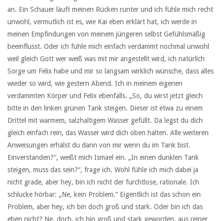
an. Ein Schauer läuft meinen Rücken runter und ich fühle mich recht
unwohl, vermutlich ist es, wie Kai eben erklärt hat, ich werde in
meinen Empfindungen von meinem jüngeren selbst Gefühlsmäßig
beeinflusst. Oder ich fühle mich einfach verdammt nochmal unwohl
weil gleich Gott wer weiß was mit mir angestellt wird, ich natürlich
Sorge um Felix habe und mir so langsam wirklich wünsche, dass alles
wieder so wird, wie gestern Abend. Ich in meinem eigenen
verdammten Körper und Felix ebenfalls. „So, du wirst jetzt gleich
bitte in den linken grünen Tank steigen. Dieser ist etwa zu einem
Drittel mit warmem, salzhaltigem Wasser gefüllt. Da legst du dich
gleich einfach rein, das Wasser wird dich oben halten. Alle weiteren
Anweisungen erhälst du dann von mir wenn du im Tank bist.
Einverstanden?“, weißt mich Ismael ein. „In einen dunklen Tank
steigen, muss das sein?“, frage ich. Wohl fühle ich mich dabei ja
nicht grade, aber hey, bin ich nicht der furchtlose, rationale. Ich
schlucke hörbar: „Ne, kein Problem.“ Eigentlich ist das schon ein
Problem, aber hey, ich bin doch groß und stark. Oder bin ich das
eben nicht? Ne, doch, ich bin groß und stark geworden, aus reiner