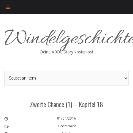
Skip
Windelgeschicht
to
content
Deine ABDL-Story kostenlos!
Zweite Chance (1) – Kapitel 18
01/04/2016
1 comment