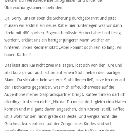
welcher sich verschiedenste Infografiken und Bilder der
Überwachungskameras befinden.
„Ja, Sorry, uns ist eben die Sicherung durchgebrannt und jetzt
müssen wir erstmal ein neues Kabel hier runterlegen was wir dann
direkt mit 480 speisen. Eigentlich müsste Herbert aber bald fertig
werden“, erklärt uns ein bärtiger jüngerer Mann welcher am
hinteren, linken Rechner sitzt: „Aber kommt doch rein so lang, wir
haben Kaffee!“
Das lässt sich Kai nicht zwei Mal sagen, löst sich von der Türe und
sitzt kurz darauf auch schon auf einem Stuhl neben dem bärtigen
Mann. Da sich aber kein weiterer Stuhl finden ließ, sitze ich nun auf
der Tischkante gegenüber, was mich erfreulicherweise auf die
Augenhöhe meiner Gesprächspartner bringt. Kaffee trinken darf ich
allerdings trotzdem nicht: „Nix da! Du musst doch gleich einschlafen
können und mal ganz davon abgesehen, dein Körper ist elf, Kaffee
ist ja wohl für den nicht grade das Beste. Und vergiss nicht, die
Geschmacksrezeptoren auf der Zunge eines Kindes sind viel
empfindlicher als die eines Erwachsenen, der Kaffee würde dir