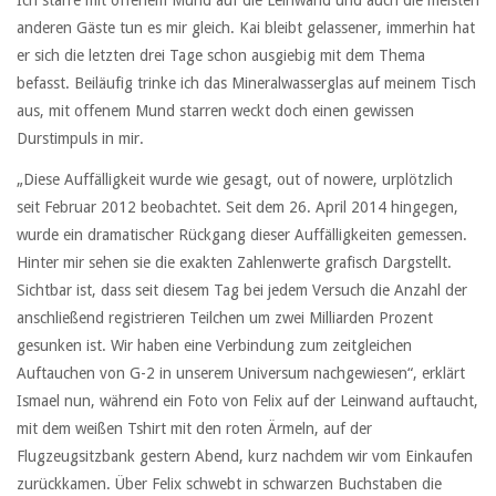
Ich starre mit offenem Mund auf die Leinwand und auch die meisten
anderen Gäste tun es mir gleich. Kai bleibt gelassener, immerhin hat
er sich die letzten drei Tage schon ausgiebig mit dem Thema
befasst. Beiläufig trinke ich das Mineralwasserglas auf meinem Tisch
aus, mit offenem Mund starren weckt doch einen gewissen
Durstimpuls in mir.
„Diese Auffälligkeit wurde wie gesagt, out of nowere, urplötzlich
seit Februar 2012 beobachtet. Seit dem 26. April 2014 hingegen,
wurde ein dramatischer Rückgang dieser Auffälligkeiten gemessen.
Hinter mir sehen sie die exakten Zahlenwerte grafisch Dargstellt.
Sichtbar ist, dass seit diesem Tag bei jedem Versuch die Anzahl der
anschließend registrieren Teilchen um zwei Milliarden Prozent
gesunken ist. Wir haben eine Verbindung zum zeitgleichen
Auftauchen von G-2 in unserem Universum nachgewiesen“, erklärt
Ismael nun, während ein Foto von Felix auf der Leinwand auftaucht,
mit dem weißen Tshirt mit den roten Ärmeln, auf der
Flugzeugsitzbank gestern Abend, kurz nachdem wir vom Einkaufen
zurückkamen. Über Felix schwebt in schwarzen Buchstaben die