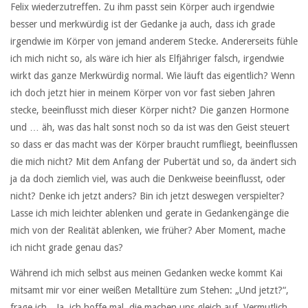
Felix wiederzutreffen. Zu ihm passt sein Körper auch irgendwie
besser und merkwürdig ist der Gedanke ja auch, dass ich grade
irgendwie im Körper von jemand anderem Stecke. Andererseits fühle
ich mich nicht so, als wäre ich hier als Elfjähriger falsch, irgendwie
wirkt das ganze Merkwürdig normal. Wie läuft das eigentlich? Wenn
ich doch jetzt hier in meinem Körper von vor fast sieben Jahren
stecke, beeinflusst mich dieser Körper nicht? Die ganzen Hormone
und … äh, was das halt sonst noch so da ist was den Geist steuert
so dass er das macht was der Körper braucht rumfliegt, beeinflussen
die mich nicht? Mit dem Anfang der Pubertät und so, da ändert sich
ja da doch ziemlich viel, was auch die Denkweise beeinflusst, oder
nicht? Denke ich jetzt anders? Bin ich jetzt deswegen verspielter?
Lasse ich mich leichter ablenken und gerate in Gedankengänge die
mich von der Realität ablenken, wie früher? Aber Moment, mache
ich nicht grade genau das?
Während ich mich selbst aus meinen Gedanken wecke kommt Kai
mitsamt mir vor einer weißen Metalltüre zum Stehen: „Und jetzt?“,
frage ich. „Ja, ich hoffe mal, die machen uns gleich auf. Vermutlich