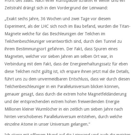
Front des Saals. Nach einer Kunstpause schaltet er weiter und ein
Zeitstrahl drängt sich in den Vordergrund der Leinwand:
„Exakt sechs Jahre, 36 Wochen und zwei Tage vor diesem
Experiment, als der LHC sich noch im Bau befand, wurden die Titan-
Magnete welche für das Beschleunigen der Teilchen im
Teilchenbeschleuniger verantwortlich sind, durch den Tunnel zu
ihrem Bestimmungsort gefahren. Der Fakt, dass Spuren eines
Magneten, welcher vor sieben Jahren am selben Ort war, in
Verbindung mit dem Fakt, dass der Energieerhaltungssatz für eben
diese Teilchen nicht gültig ist, ich erspare ihnen jetzt mal die Details,
führt uns zu dem unvermeidbaren Entschluss, dass wir durch diesen
Teilchenbeschleuniger in ein Paralleluniversum blicken können,
genauer gesagt, dass durch die extrem hohe Magnetfeldänderung
und der entsprechenden extrem hohen freiwerdenden Energie
Millionen kleiner Wurmlöcher in ein zeitlich um sieben Jahre nach
hinten verschobenes Paralleluniversum entstehen, durch welche
einzelne Atome in unser Universum gelangen.“