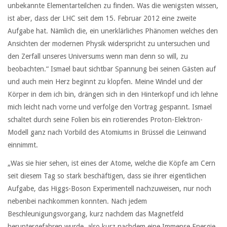
unbekannte Elementarteilchen zu finden. Was die wenigsten wissen,
ist aber, dass der LHC seit dem 15. Februar 2012 eine zweite
Aufgabe hat. Nämlich die, ein unerklärliches Phänomen welches den
Ansichten der modernen Physik widerspricht zu untersuchen und
den Zerfall unseres Universums wenn man denn so will, zu
beobachten.“ Ismael baut sichtbar Spannung bei seinen Gästen auf
und auch mein Herz beginnt zu klopfen. Meine Windel und der
Körper in dem ich bin, drängen sich in den Hinterkopf und ich lehne
mich leicht nach vorne und verfolge den Vortrag gespannt. Ismael
schaltet durch seine Folien bis ein rotierendes Proton-Elektron-
Modell ganz nach Vorbild des Atomiums in Brüssel die Leinwand
einnimmt.
„Was sie hier sehen, ist eines der Atome, welche die Köpfe am Cern
seit diesem Tag so stark beschäftigen, dass sie ihrer eigentlichen
Aufgabe, das Higgs-Boson Experimentell nachzuweisen, nur noch
nebenbei nachkommen konnten. Nach jedem
Beschleunigungsvorgang, kurz nachdem das Magnetfeld
heruntergefahren wurde, also kurz nachdem eine Immense Energie