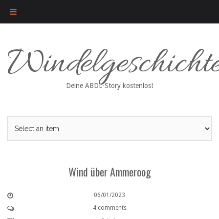
Skip
Windelgeschicht
to
content
Deine ABDL-Story kostenlos!
Wind über Ammeroog
06/01/2023
4 comments