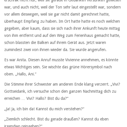
erschrak nicht nur, weil sie gerade in Gedanken versunken gewesen
war, und auch nicht, weil der Ton sehr laut eingestellt war, sondern
vor allem deswegen, weil sie gar nicht damit gerechnet hatte,
überhaupt Empfang zu haben. Im Ort hatte hatte es noch welchen
gegeben, aber kaum, dass sie sich nach ihrer Ankunft heute mittag
von ihm entfernt und auf den Weg zum Ferienhaus gemacht hatte,
schon blassten die Balken auf ihrem Gerät aus. Jetzt waren
zumindest zwei von ihnen wieder da. Sie wurde angerufen.
Es war Anita. Diesen Anruf musste Vivienne annehmen, es könnte
etwas Wichtiges sein. Sie wischte das grüne Hörersymbol nach
oben. „Hallo, Ani.“
Die Stimme ihrer Schwester am anderen Ende klang verzerrt. „Vivi?
Gottseidank, ich versuche schon den ganzen Nachmittag dich zu
erreichen … Vivi? Hallo? Bist du da?“
„Ja! Ja, ich bin da! Kannst du mich verstehen?“
„Ziemlich schlecht. Bist du gerade draußen? Kannst du eben
irgendwo reingehen?“