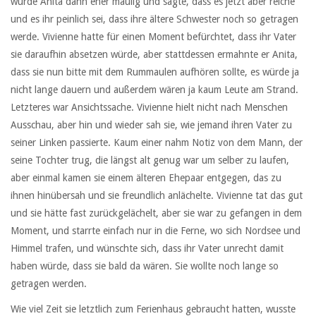
wurde Anita dann eher maulig und sagte, dass es jetzt aber reiche
und es ihr peinlich sei, dass ihre ältere Schwester noch so getragen
werde. Vivienne hatte für einen Moment befürchtet, dass ihr Vater
sie daraufhin absetzen würde, aber stattdessen ermahnte er Anita,
dass sie nun bitte mit dem Rummaulen aufhören sollte, es würde ja
nicht lange dauern und außerdem wären ja kaum Leute am Strand.
Letzteres war Ansichtssache. Vivienne hielt nicht nach Menschen
Ausschau, aber hin und wieder sah sie, wie jemand ihren Vater zu
seiner Linken passierte. Kaum einer nahm Notiz von dem Mann, der
seine Tochter trug, die längst alt genug war um selber zu laufen,
aber einmal kamen sie einem älteren Ehepaar entgegen, das zu
ihnen hinübersah und sie freundlich anlächelte. Vivienne tat das gut
und sie hätte fast zurückgelächelt, aber sie war zu gefangen in dem
Moment, und starrte einfach nur in die Ferne, wo sich Nordsee und
Himmel trafen, und wünschte sich, dass ihr Vater unrecht damit
haben würde, dass sie bald da wären. Sie wollte noch lange so
getragen werden.
Wie viel Zeit sie letztlich zum Ferienhaus gebraucht hatten, wusste