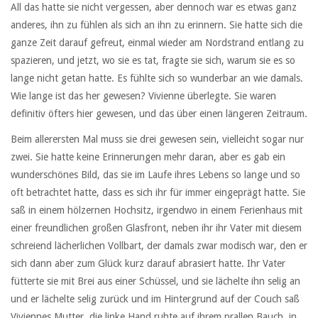
All das hatte sie nicht vergessen, aber dennoch war es etwas ganz
anderes, ihn zu fühlen als sich an ihn zu erinnern. Sie hatte sich die
ganze Zeit darauf gefreut, einmal wieder am Nordstrand entlang zu
spazieren, und jetzt, wo sie es tat, fragte sie sich, warum sie es so
lange nicht getan hatte. Es fühlte sich so wunderbar an wie damals.
Wie lange ist das her gewesen? Vivienne überlegte. Sie waren
definitiv öfters hier gewesen, und das über einen längeren Zeitraum.
Beim allerersten Mal muss sie drei gewesen sein, vielleicht sogar nur
zwei. Sie hatte keine Erinnerungen mehr daran, aber es gab ein
wunderschönes Bild, das sie im Laufe ihres Lebens so lange und so
oft betrachtet hatte, dass es sich ihr für immer eingeprägt hatte. Sie
saß in einem hölzernen Hochsitz, irgendwo in einem Ferienhaus mit
einer freundlichen großen Glasfront, neben ihr ihr Vater mit diesem
schreiend lächerlichen Vollbart, der damals zwar modisch war, den er
sich dann aber zum Glück kurz darauf abrasiert hatte. Ihr Vater
fütterte sie mit Brei aus einer Schüssel, und sie lächelte ihn selig an
und er lächelte selig zurück und im Hintergrund auf der Couch saß
Viviennes Mutter, die linke Hand ruhte auf ihrem prallen Bauch, in